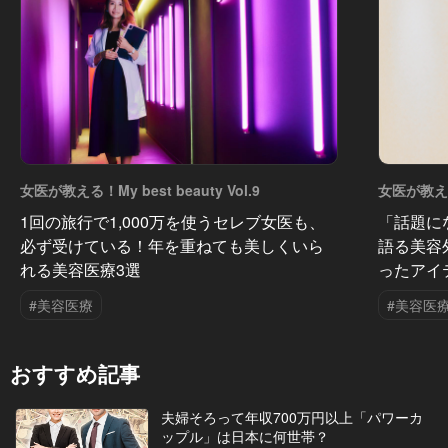
女医が教える！My best beauty Vol.9
女医が教える！
1回の旅行で1,000万を使うセレブ女医も、
「話題に
必ず受けている！年を重ねても美しくいら
語る美容
れる美容医療3選
ったアイ
#美容医療
#美容医
おすすめ記事
夫婦そろって年収700万円以上「パワーカ
ップル」は日本に何世帯？