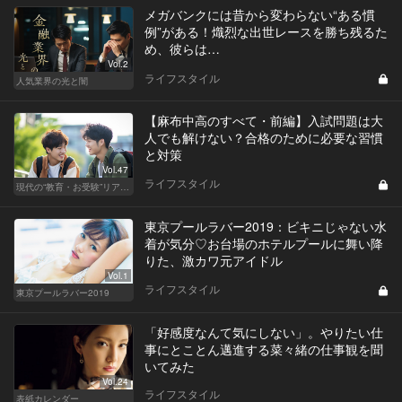
メガバンクには昔から変わらない“ある慣
例”がある！熾烈な出世レースを勝ち残るた
め、彼らは…
Vol.2
ライフスタイル
人気業界の光と闇
【麻布中高のすべて・前編】入試問題は大
人でも解けない？合格のために必要な習慣
と対策
Vol.47
ライフスタイル
現代の“教育・お受験”リアルドキュメント
東京プールラバー2019：ビキニじゃない水
着が気分♡お台場のホテルプールに舞い降
りた、激カワ元アイドル
Vol.1
ライフスタイル
東京プールラバー2019
「好感度なんて気にしない」。やりたい仕
事にとことん邁進する菜々緒の仕事観を聞
いてみた
Vol.24
ライフスタイル
表紙カレンダー