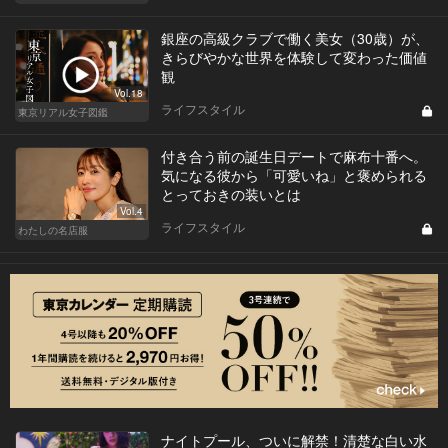
銀座の高級クラブで働く美女（30歳）が、
きらびやかな世界を体験して変わった価値
観
Vol.18
ライフスタイル
東京リアル女子図鑑
付き合う前の誕生日デートで麻布十番へ。
気になる彼から「可愛いね」と褒められる
とっておきの装いとは
Vol.4
ライフスタイル
わたしの名店服
ナイトプール、ついに解禁！清楚な白い水