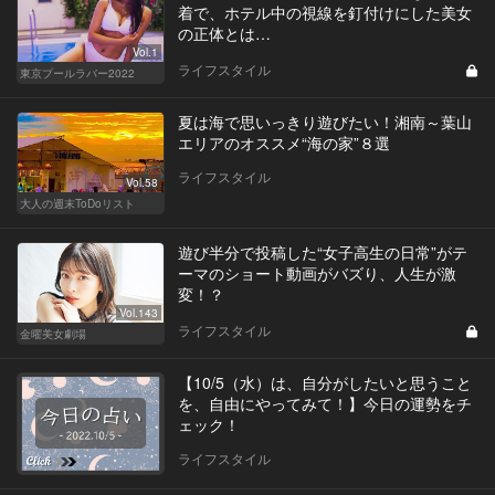
着で、ホテル中の視線を釘付けにした美女
の正体とは…
Vol.1
ライフスタイル
東京プールラバー2022
夏は海で思いっきり遊びたい！湘南～葉山
エリアのオススメ“海の家”８選
ライフスタイル
Vol.58
大人の週末ToDoリスト
遊び半分で投稿した“女子高生の日常”がテ
ーマのショート動画がバズり、人生が激
変！？
Vol.143
ライフスタイル
金曜美女劇場
【10/5（水）は、自分がしたいと思うこと
を、自由にやってみて！】今日の運勢をチ
ェック！
ライフスタイル