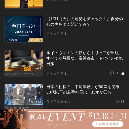
【1/31（火）の運勢をチェック！】自分の
心の声をよく聞いてみて
ライフスタイル
ルイ・ヴィトンの箱からトリュフが出現！
すべてが弩級な、富裕都市・ドバイの4泊5
日旅
Vol.5
ライフスタイル
21
パーフェクトフライト
日本の社長の「平均年齢」が60歳を突破…
30代以下の若手社長は、わずか◯％
ライフスタイル
13
Vol.206
World Trend News
「残りの人生は、消化試合だろう…」飲食
店経営で成功した52歳男性が抱える虚無感