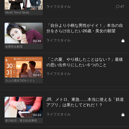
ライフスタイル
47
Vol.158
World Trend News
「自分より小柄な男性がイイ！」本当の自
分をさらけ出したい26歳・美女の願望
ライフスタイル
Vol.89
金曜美女劇場
「この夏、やり残したことはない？」最後
の思い出作りにしたい６つのこと
ライフスタイル
Vol.61
大人の週末ToDoリスト
JR、メトロ、東急……本当に使える「鉄道
アプリ」は果たしてどれだ！？
ライフスタイル
Vol.34
東洋経済・東京鉄道事情