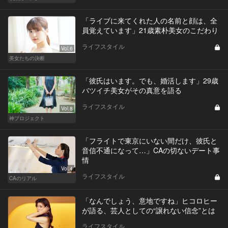
「ライブに来てくれた人の名前と顔は、全
員覚えています」21歳素朴美女のこだわり
ライフスタイル
Vol.6
美女たちの決断
「彼氏はいます。でも、婚活します」29歳
バツイチ美女がその真意を語る
ライフスタイル
Vol.8
神プロジェクト
「フライトで東京にいない間だけ、彼氏と
音信不通になって…」CAの切ないデート事
情
Vol.4
ライフスタイル
CAのリアル
「なんでしょう、意地ですね」ヒコロヒー
が語る、芸人としての“譲れない信念”とは
ライフスタイル