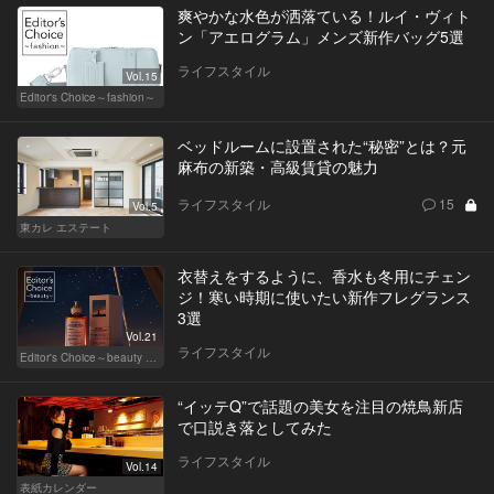
爽やかな水色が洒落ている！ルイ・ヴィト
ン「アエログラム」メンズ新作バッグ5選
ライフスタイル
Vol.15
Editor's Choice～fashion～
ベッドルームに設置された“秘密”とは？元
麻布の新築・高級賃貸の魅力
ライフスタイル
15
Vol.5
東カレ エステート
衣替えをするように、香水も冬用にチェン
ジ！寒い時期に使いたい新作フレグランス
3選
Vol.21
ライフスタイル
Editor's Choice～beauty & wellness～
“イッテQ”で話題の美女を注目の焼鳥新店
で口説き落としてみた
ライフスタイル
Vol.14
表紙カレンダー