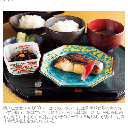
焼き魚定食（￥1,080～）はじめ、ランチには常時12種類の魚のお
かずが揃う。魚はすべて天然もの。その味に魅了され、平日毎日来
るお客もいるとか。夜はおまかせのコース（￥5,400）があり、お造
りや焼き魚も含められている。