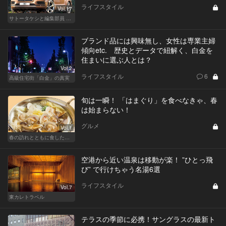
ライフスタイル
Vol.17
サトータケシと編集部員 船山の"CAR GENTSへの道"
ブランド品には興味無し、女性は専業主婦
傾向etc. 歴史とデータで紐解く、白金を
住まいに選ぶ人とは？
Vol.2
ライフスタイル
6
高級住宅街「白金」の真実
旬は一瞬！ 「はまぐり」を食べなきゃ、春
は始まらない！
グルメ
Vol.1
春の訪れとともに食したい「はまぐり」のあるお店
空港から近い温泉は移動が楽！ ”ひとっ飛
び” で行けちゃう名湯6選
ライフスタイル
Vol.7
東カレトラベル
テラスの季節に必携！サングラスの最新ト