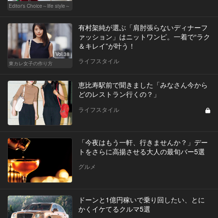
Editor's Choice～life style～
有村架純が選ぶ「肩肘張らないディナーフ
ァッション」はニットワンピ。一着で“ラク
＆キレイ”が叶う！
Vol.38
ライフスタイル
東カレ女子の作り方
恵比寿駅前で聞きました「みなさん今から
どのレストラン行くの？」
ライフスタイル
「今夜はもう一軒、行きませんか？」デー
トをさらに高揚させる大人の最旬バー5選
グルメ
ドーンと1億円稼いで乗り回したい、とに
かくイケてるクルマ5選