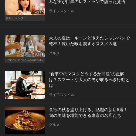
みな実が目黒のレストランで語った覚悟
ライフスタイル
Vol.95
表紙カレンダー
大人の夏は、キーンと冷えたシャンパンで
乾杯！乾いた喉を潤すオススメ３選
グルメ
Vol.18
Editor's Choice～gourmet～
“食事中のマスクどうするか問題”の正解
は？スマートな大人の男が取るべき行動と
は
ライフスタイル
食欲の秋を盛り上げる、話題の新店5選！
旬の美味を堪能できる東京の名店たち
グルメ