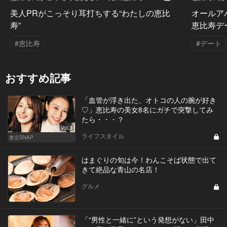
Vol.3
Vol.2
美人PRがこっそり耳打ちする“わたしの恵比
オールア
寿”
恵比寿デ
#恵比寿
#デート
おすすめ記事
「血管が浮き出た、オトコの人の腕が好き
♡」恵比寿の美女8名にガチで突撃してみ
たら・・・？
Vol.3
ライフスタイル
東京SNAP
はまぐりの旬は今！わんこそば状態で出て
きて絶品な青山の名店！
グルメ
「“男性と一緒に”という発想がない」田中