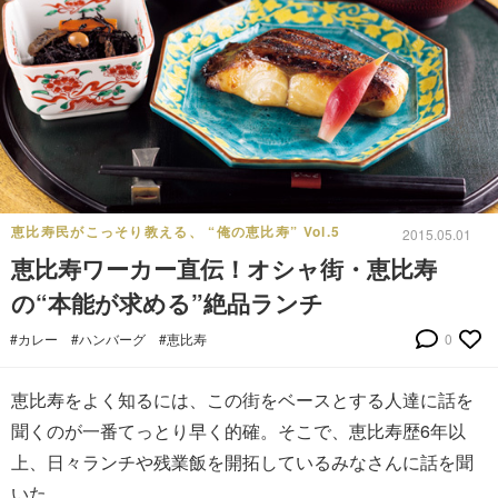
恵比寿民がこっそり教える、 “俺の恵比寿” Vol.5
2015.05.01
恵比寿ワーカー直伝！オシャ街・恵比寿
の“本能が求める”絶品ランチ
#カレー
#ハンバーグ
#恵比寿
0
恵比寿をよく知るには、この街をベースとする人達に話を
聞くのが一番てっとり早く的確。そこで、恵比寿歴6年以
上、日々ランチや残業飯を開拓しているみなさんに話を聞
いた。