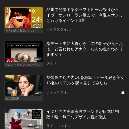
品川で開催するクラフトビール祭りから、
イヴ・サンローラン展まで。今週末サクっ
と行けるイベント3選
Vol.12
ライフスタイル
大人の週末ToDoリスト
鮨デート中に大将から「旬の新子が入った
よ」と言われたアナタ。なんの魚かわかり
ますか？
Vol.6
グルメ
グルメトリビア！飲み会やデートで会話のネタになるQ＆A
熱帯夜の丸の内OLを激写！ビール好き美女
16名のリアルを覗き見してみたら・・・
ライフスタイル
Vol.2
東京SNAP
イタリアの高級家具ブランドが日本に初上
陸！唯一無二なデザイン性が魅力
ライフスタイル
Vol.5