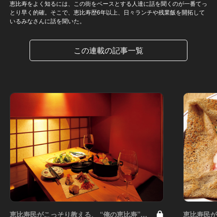
恵比寿をよく知るには、この街をベースとする人達に話を聞くのが一番てっ
とり早く的確。そこで、恵比寿歴6年以上、日々ランチや残業飯を開拓して
いるみなさんに話を聞いた。
この連載の記事一覧
恵比寿民がこっそり教える、 “俺の恵比寿”
恵比寿民が