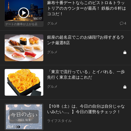
麻布十番デートならこのビストロ＆トラッ
トリアのカウンターが最高！ 鉄板の６軒は
ココだ！
Vol.17
グルメ
4
デートの勝率が上がる店
銀座の超名店でこのお値段!?お得すぎるラ
ンチ厳選8店
グルメ
「東京で流行っている」とイバれる、一歩
先行く東京土産はこれだ
グルメ
【10/8（土）は、今日の自分は自分じゃな
いみたい…。】今日の運勢をチェック！
ライフスタイル