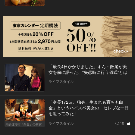
「最長4日かかりました」ずん・飯尾が美
女を前に語った、“失恋時に行う儀式”とは
ライフスタイル
「身長172㎝、独身、生まれも育ちも白
金」というハイスペ美女の、セレブな一日
を追ってみた！
Vol.1
ライフスタイル
10
高級住宅街「白金」の真実