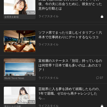
後、今の夫に出会うために、彼女がとった
意外な行動とは
Vol.164
ライフスタイル
金曜美女劇場
ソファ席でまったり楽しむイタリアン！六
本木で仕事終わりにデートするならココ
ライフスタイル
富裕層のステータス「別荘」持っているの
は何世帯？日本で最も多いのは...あのエリ
ア！
Vol.98
ライフスタイル
37
World Trend News
芸能界に入る夢を諦めて就職したものの、
1年で退職。ゼロから再チャレンジした
ら…
Vol.9
ライフスタイル
美女たちの決断