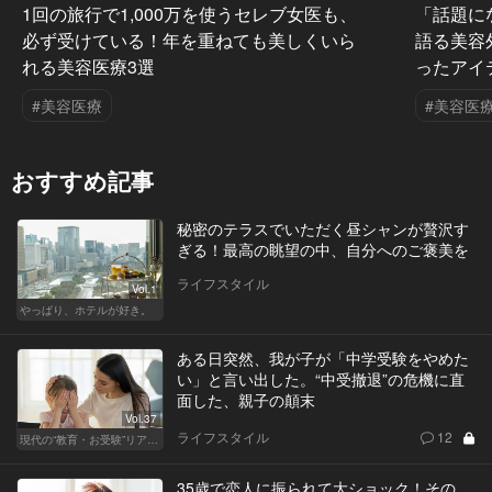
1回の旅行で1,000万を使うセレブ女医も、
「話題に
必ず受けている！年を重ねても美しくいら
語る美容
れる美容医療3選
ったアイ
#美容医療
#美容医
おすすめ記事
秘密のテラスでいただく昼シャンが贅沢す
ぎる！最高の眺望の中、自分へのご褒美を
ライフスタイル
Vol.1
やっぱり、ホテルが好き。
ある日突然、我が子が「中学受験をやめた
い」と言い出した。“中受撤退”の危機に直
面した、親子の顛末
Vol.37
ライフスタイル
12
現代の“教育・お受験”リアルドキュメント
35歳で恋人に振られて大ショック！その