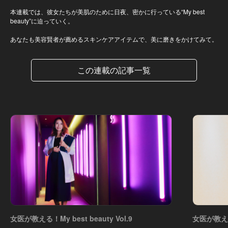
本連載では、彼女たちが美肌のために日夜、密かに行っている“My best
beauty”に迫っていく。
あなたも美容賢者が薦めるスキンケアアイテムで、美に磨きをかけてみて。
この連載の記事一覧
女医が教える！My best beauty Vol.9
女医が教える！