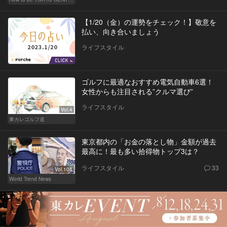
【1/20（金）の運勢をチェック！】敬意を
払い、向き合いましょう
ライフスタイル
ゴルフに最適なおすすめ電気自動車6選！
女性からも注目される”クルマ選び”
ライフスタイル
Vol.4
東カレゴルフ道
東京都内の「お金の落とし物」金額が過去
最高に！最も多い拾得物トップ3は？
ライフスタイル
33
Vol.105
World Trend News
東京の新たな交通拠点｢バスタ新宿｣は大都
市交通網を一変させる？
ライフスタイル