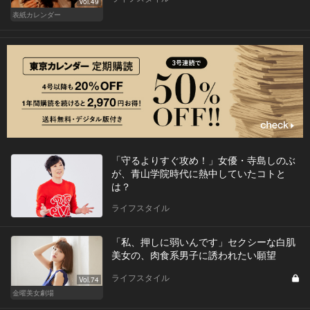
Vol.49
表紙カレンダー
「守るよりすぐ攻め！」女優・寺島しのぶ
が、青山学院時代に熱中していたコトと
は？
ライフスタイル
「私、押しに弱いんです」セクシーな白肌
美女の、肉食系男子に誘われたい願望
ライフスタイル
Vol.74
金曜美女劇場