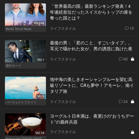
「世界最高の国」最新ランキング発表！4
年連続首位だったスイスからトップの座を
奪った国とは？
Vol.248
ライフスタイル
15
World Trend News
最後の男：「君のこと、すごいタイプ」。
耳元で囁かれた女が、男の誘惑に負けた夜
ライフスタイル
60
Vol.1
港区モード
地中海の美しきオーシャンブルーを望む高
級リゾートに、CAも夢中！アモーレ、南イ
タリア旅
Vol.9
ライフスタイル
24
パーフェクトフライト
ヨーグルト日本酒は、夜更けの“おうちデー
ト”の最終兵器
ライフスタイル
Vol.16
How to be TOKYO GENTS 東京人よ、紳士たれ！