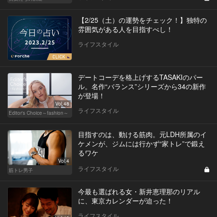
【2/25（土）の運勢をチェック！】独特の
雰囲気がある人を目指すべし！
ライフスタイル
デートコーデを格上げするTASAKIのパー
ル。名作“バランス”シリーズから34の新作
が登場！
Vol.48
ライフスタイル
Editor's Choice～fashion～
目指すのは、動ける筋肉。元LDH所属のイ
ケメンが、ジムには行かず“家トレ”で鍛え
るワケ
Vol.4
ライフスタイル
筋トレ男子
今最も選ばれる女・新井恵理那のリアル
に、東京カレンダーが迫った！
ライフスタイル