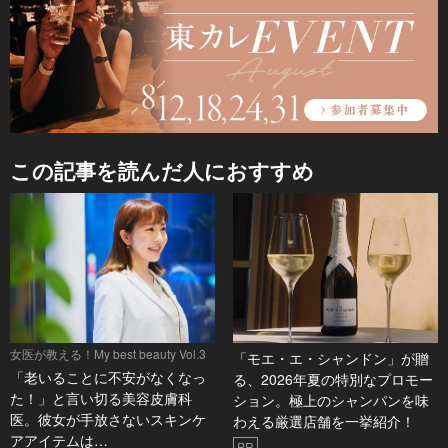
この記事を読んだ人におすすめ
女医が教える！My best beauty Vol.3
「モエ・エ・シャンドン」が贈
「老いることに不安がなくなっ
る、2026年夏の特別なプロモー
た！」と言い切る美容皮膚科
ション。極上のシャンパンを味
医。彼女が手放さないスキンケ
わえる厳選店舗を一挙紹介！
アアイテムは…
PR