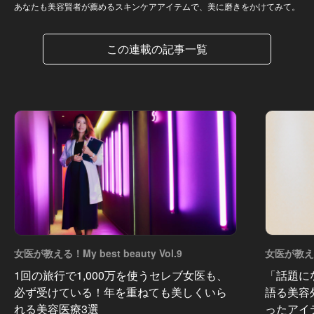
あなたも美容賢者が薦めるスキンケアアイテムで、美に磨きをかけてみて。
この連載の記事一覧
女医が教える！My best beauty Vol.9
女医が教える！
1回の旅行で1,000万を使うセレブ女医も、
「話題に
必ず受けている！年を重ねても美しくいら
語る美容
れる美容医療3選
ったアイ