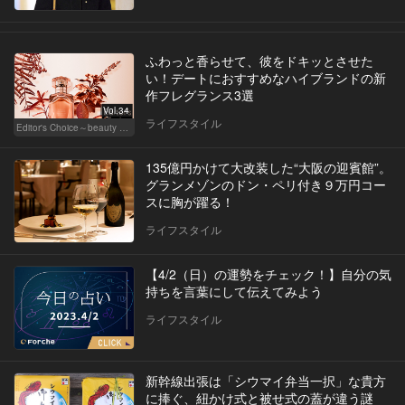
ふわっと香らせて、彼をドキッとさせた
い！デートにおすすめなハイブランドの新
作フレグランス3選
Vol.34
ライフスタイル
Editor's Choice～beauty & wellness～
135億円かけて大改装した“大阪の迎賓館”。
グランメゾンのドン・ペリ付き９万円コー
スに胸が躍る！
ライフスタイル
【4/2（日）の運勢をチェック！】自分の気
持ちを言葉にして伝えてみよう
ライフスタイル
新幹線出張は「シウマイ弁当一択」な貴方
に捧ぐ、紐かけ式と被せ式の蓋が違う謎