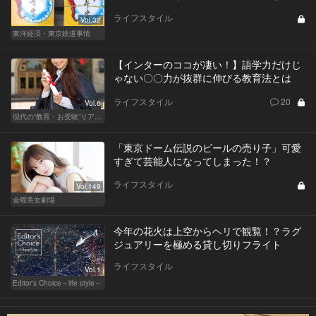
ライフスタイル
Vol.32
東洋経済・東京鉄道事情
【インターのココが凄い！】語学力だけじ
ゃない〇〇力が抜群に伸びる教育法とは
ライフスタイル
20
Vol.6
現代の“教育・お受験”リアルドキュメント
「東京ドーム伝説のビールの売り子」可愛
すぎて芸能人になってしまった！？
ライフスタイル
Vol.149
金曜美女劇場
今年の花火は上空からヘリで観覧！？ラグ
ジュアリーを極める貸し切りフライト
ライフスタイル
Vol.1
Editor's Choice～life style～