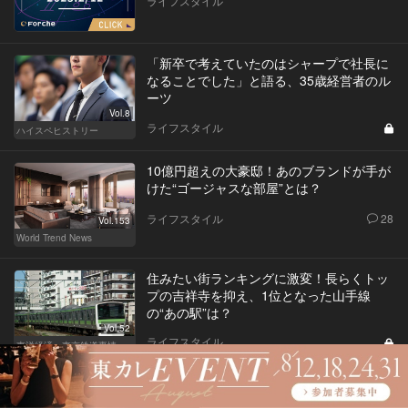
ライフスタイル
「新卒で考えていたのはシャープで社長に
なることでした」と語る、35歳経営者のル
ーツ
Vol.8
ライフスタイル
ハイスペヒストリー
10億円超えの大豪邸！あのブランドが手が
けた“ゴージャスな部屋”とは？
ライフスタイル
28
Vol.153
World Trend News
住みたい街ランキングに激変！長らくトッ
プの吉祥寺を抑え、1位となった山手線
の“あの駅”は？
Vol.52
ライフスタイル
東洋経済・東京鉄道事情
「乃木坂46に革命を起こせる人になりた
い」20歳になった筒井あやめの決意表明