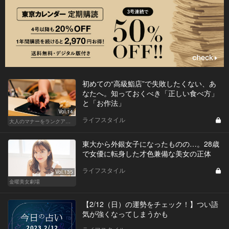
初めての“高級鮨店”で失敗したくない、あ
なたへ。知っておくべき「正しい食べ方」
と「お作法」
Vol.14
ライフスタイル
大人のマナーをランクアップせよ
東大から外銀女子になったものの…。28歳
で女優に転身した才色兼備な美女の正体
ライフスタイル
Vol.135
金曜美女劇場
【2/12（日）の運勢をチェック！】つい語
気が強くなってしまうかも