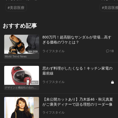
#美容医療
#美容医
おすすめ記事
800万円！超高額なサンダルが登場…高す
ぎる価格のワケとは？
ライフスタイル
18
Vol.209
World Trend News
思わず料理がしたくなる！キッチン家電の
最前線
ライフスタイル
Vol.1
デザインと機能性の合わせ技！ こんなキッチン家電が欲しかった！
【未公開カットあり】乃木坂46・秋元真夏
がご褒美ディナーで語る理想のリーダー像
ライフスタイル