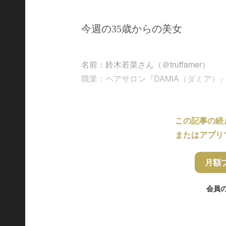
今週の35歳からの美女
名前：鈴木若菜さん（＠truffamer）
職業：ヘアサロン『DAMIA（ダミア）』（＠da
この記事の続
またはアプリ
月額
会員