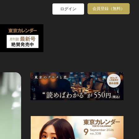
会員登録（無料）
ログイン