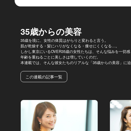
35歳からの美容
35歳を境に、女性の体質はがらりと変わると言う。
肌が乾燥する・髪にハリがなくなる・痩せにくくなる…。
しかし東京にいるOVER35歳の女性たちは、そんな悩みを一切
年齢を重ねるごとに美しさは増していくのだ。
本連載では、そんな彼女たちのリアルな「35歳からの美容」に
この連載の記事一覧