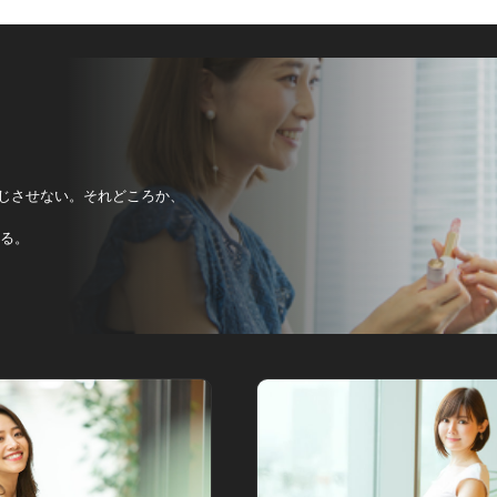
感じさせない。それどころか、
迫る。