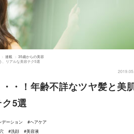
連載
35歳からの美容
う、リアルな美容テク5選
2019.05
・・・！年齢不詳なツヤ髪と美
ク5選
ンデーション
#ヘアケア
穴
#洗顔
#美容液