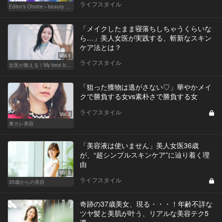
ライフスタイル
Editor's Choice～beauty & wellness～
「メイクしたまま寝落ちしちゃうくらいな
ら…」美人女医が実践する、斬新なスキン
ケア法とは？
Vol.1
ライフスタイル
女医が教える！My best beauty
「狙った獲物は逃がさない♡」華やかメイ
クで勝負する女vs素朴さで勝負する女
ライフスタイル
Vol.2
東カレ美容
「美容液は使いません」美人女医36歳
が、“超シンプルスキンケア”に辿り着く理
由
Vol.5
ライフスタイル
35歳からの美容
奇跡の37歳美女、現る・・・！年齢不詳な
ツヤ髪と美肌が叶う、リアルな美容テク5