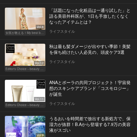
「話題になった化粧品は一通り試した」と
語る美容外科医が、1日も手放したくなく
なったアイテムとは？
Vol.8
ライフスタイル
女医が教える！My best beauty
秋は最も髪ダメージが出やすい季節！美髪
を保ち続けたい人必見の、頭皮ケア3選
ライフスタイル
Vol.12
Editor's Choice～beauty & wellness～
ANAとポーラの共同プロジェクト！宇宙発
想のスキンケアブランド「コスモロジー」
が誕生
Vol.11
ライフスタイル
Editor's Choice～beauty & wellness～
うるおいを時間差で放出する新処方で、保
湿力が抜群！B.Aから登場する7.9万の美容
液がスゴい
Vol.9