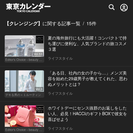
グルメ情報・プレミアムレストラン予約サイト
【クレンジング】
に関する記事一覧
/
15
件
夏の海外旅行にも大活躍！コンパクトで持
ち運びに便利な、人気ブランドの旅コスメ
３選
Vol.51
ライフスタイル
Editor's Choice～beauty & wellness～
「ある日、社内の女の子から…」メンズ美
容を始めた29歳男子が教えてくれた、思わ
ぬメリットとは？
Vol.3
ライフスタイル
デキる男の＋１ルーティン
ホワイトデーにセンス抜群のお返しをした
い人、必見！HACCIのギフトBOXで彼女を
喜ばせよう
Vol.36
ライフスタイル
Editor's Choice～beauty & wellness～