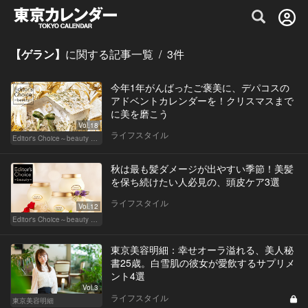
グルメ情報・プレミアムレストラン予約サイト
【ゲラン】
に関する記事一覧
/
3
件
今年1年がんばったご褒美に、デパコスの
アドベントカレンダーを！クリスマスまで
に美を磨こう
Vol.18
ライフスタイル
Editor's Choice～beauty & wellness～
秋は最も髪ダメージが出やすい季節！美髪
を保ち続けたい人必見の、頭皮ケア3選
ライフスタイル
Vol.12
Editor's Choice～beauty & wellness～
東京美容明細：幸せオーラ溢れる、美人秘
書25歳。白雪肌の彼女が愛飲するサプリメ
ント4選
Vol.3
ライフスタイル
東京美容明細