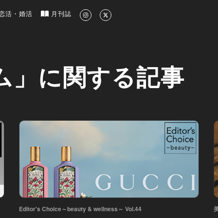
新のグルメ、洗練されたライフスタイル情報
恋活・婚活
月刊誌
ム」に関する記事
Editor's Choice～beauty & wellness～ Vol.44