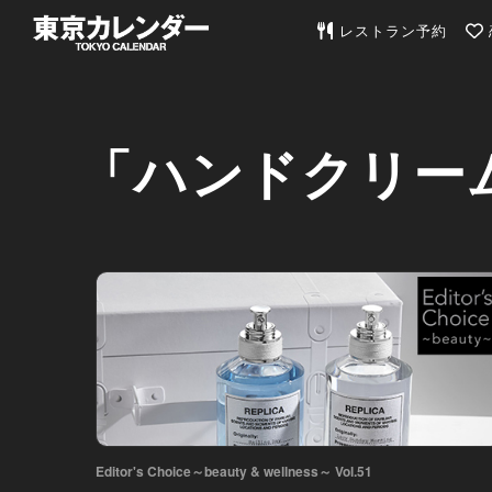
東京カレンダー | 最
レストラン予約
「ハンドクリー
Editor's Choice～beauty & wellness～ Vol.51