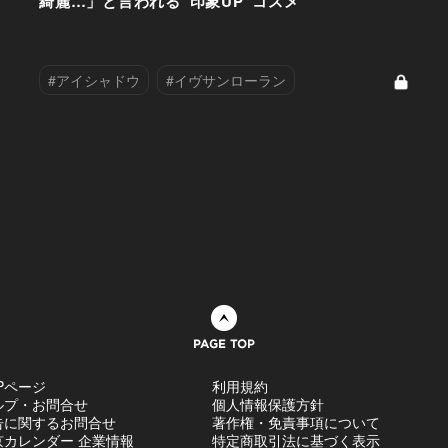
せ
綺麗…」と言われる“印象UP”コスメ
#アイシャドウ
#イヴサンローラン
#チーク
#ディオール
#ハイライト
#ハンドクリーム
#ファンデーション
#リップ
#美容液
#香水
ページトップへ
Pページ
利用規約
ルプ・お問合せ
個人情報保護方針
告に関するお問合せ
著作権・免責事項について
京カレンダー 企業情報
特定商取引法に基づく表示