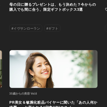
に
母の日に贈るプレゼントは、もう決めた？今からの
購入でも間に合う、限定ギフトボックス3選
#イヴサンローラン
#ギフト
#ハンドクリーム
#香水
35歳からの美容 Vol.6
し
PR美女＆敏腕化粧品バイヤーに聞いた「あの人何か