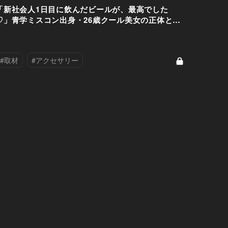
「新社会人1日目に飲んだビールが、最高でした
♡」青学ミスコン出身・26歳クール美女の正体と
は？
#取材
#アクセサリー
#ハンドクリーム
#バッグ
#ピザ
#ホテルBAR
#リップ
#外資系IT
#恋愛
#時計
#財布
#香水