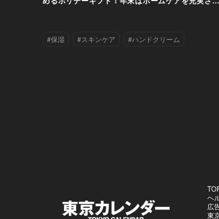
めるホリデーギフト！年末はホームケアを充実さ
よう
#保湿
#スキンケア
#ハンドクリーム
#ヘアケア
#ボディクリーム
TO
ヘ
広
東