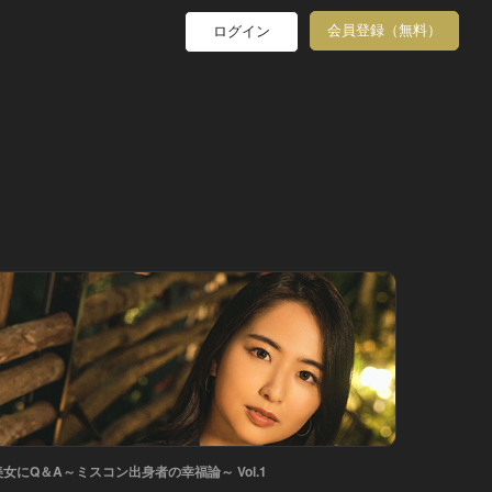
会員登録（無料）
ログイン
美女にQ＆A～ミスコン出身者の幸福論～ Vol.1