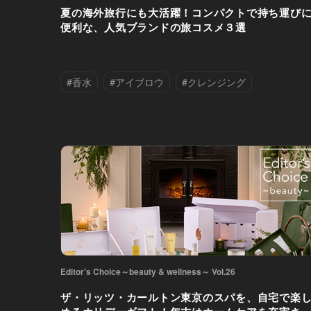
夏の海外旅行にも大活躍！コンパクトで持ち運び
便利な、人気ブランドの旅コスメ３選
#香水
#アイブロウ
#クレンジング
#チーク
#ハンドクリーム
#リップ
#保湿
#海外旅行
Editor's Choice～beauty & wellness～ Vol.26
ザ・リッツ・カールトン東京のスパを、自宅で楽