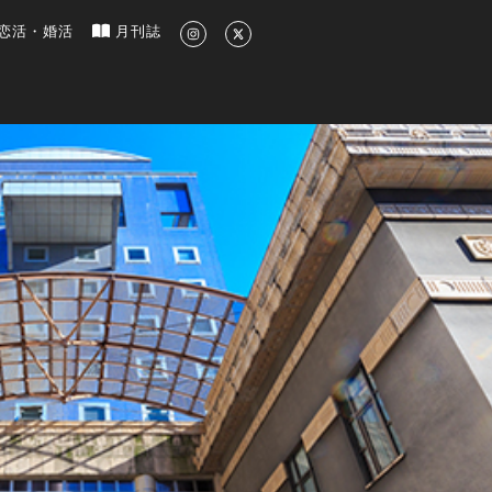
新のグルメ、洗練されたライフスタイル情報
恋活・婚活
月刊誌