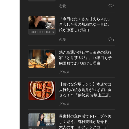
恋愛
6
「今日はたくさん甘えちゃお」
再会した母の無邪気な一言に、
Vol.73
娘が激怒した理由
TOUGH COOKIES
恋愛
9
焼き鳥通が熱狂する渋谷の隠れ
家『とり茶太郎』。14年目も予
約困難であり続ける理由
グルメ
【贅沢な穴場ランチ】本店では
大行列の焼き鳥丼が並ばずに食
せる！？『伊勢廣 赤坂山王店』
へ
グルメ
異素材の立体感でドレープを美
しく纏う。有村架純が魅せる、
Vol.53
大人のオールブラックコーデ