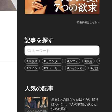
広告掲載はこちら≫
記事を探す
#焼き鳥
#カウンター
#カフェ
#採用
#恋愛
#ワイン
#ストーリー
#シャンパン
#小説
#イ
人気の記事
男女3人の旅だったはずが、帰り
は2人に…。1人の女性が残ると
Vol.74
決めた理由
TOUGH COOKIES