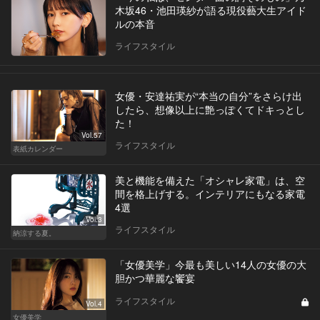
木坂46・池田瑛紗が語る現役藝大生アイド
ルの本音
ライフスタイル
女優・安達祐実が“本当の自分”をさらけ出
したら、想像以上に艶っぽくてドキっとし
た！
Vol.57
ライフスタイル
表紙カレンダー
美と機能を備えた「オシャレ家電」は、空
間を格上げする。インテリアにもなる家電
4選
Vol.3
ライフスタイル
納涼する夏。
「女優美学」今最も美しい14人の女優の大
胆かつ華麗な饗宴
ライフスタイル
Vol.4
女優美学