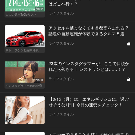
はどこへ行く？
Vol.2
ライフスタイル
大人の週末ToDoリスト
アクセルを踏まなくても首都高を走れる!?
話題の自動運転が体験できるクルマ５選
ライフスタイル
Vol.27
サトータケシと編集部員 船山の"CAR GENTSへの道"
23歳のインスタグラマーが、ここで口説か
れたら落ちる！ レストランとは……！？
ライフスタイル
Vol.3
インスタグラマー50の秘密
【8/15（月）は、エネルギッシュに、過ご
せそうな1日】今日の運勢をチェック！
ライフスタイル
エコカーであることを感じさせない最高の