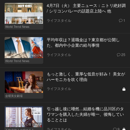
4月7日（火） 主要ニュース：ニトリ絶好調
/ シリコンバレーの話題店上陸へ 他
ライフスタイル
1
Vol.5
World Trend News
平均年収は？退職金は？東京都が公開し
た、都内中小企業の給与事情
ライフスタイル
25
Vol.174
World Trend News
もっと激しく、重厚な低音が好み！ 美女が
ハーモニカを吹く理由
ライフスタイル
Vol.35
金曜美女劇場
引っ越し後に唖然…結婚を機に品川区のタ
ワマンを購入した夫婦が唯一、後悔してい
ることとは
Vol.1
ライフスタイル
9
不動産購入で損する人、得する人