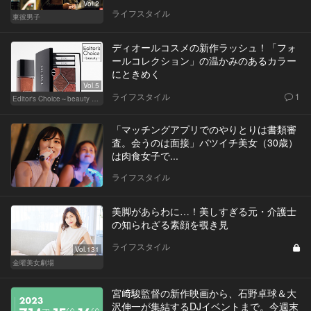
Vol.2
ライフスタイル
東彼男子
ディオールコスメの新作ラッシュ！「フォ
ールコレクション」の温かみのあるカラー
にときめく
Vol.5
ライフスタイル
1
Editor's Choice～beauty & wellness～
「マッチングアプリでのやりとりは書類審
査。会うのは面接」バツイチ美女（30歳）
は肉食女子で...
ライフスタイル
美脚があらわに…！美しすぎる元・介護士
の知られざる素顔を覗き見
ライフスタイル
Vol.131
金曜美女劇場
宮﨑駿監督の新作映画から、石野卓球＆大
沢伸一が集結するDJイベントまで。今週末