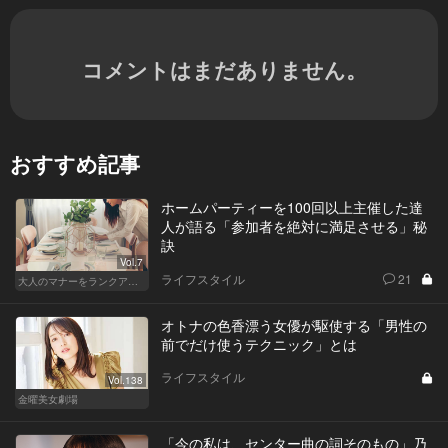
コメントはまだありません。
おすすめ記事
ホームパーティーを100回以上主催した達
人が語る「参加者を絶対に満足させる」秘
訣
Vol.7
ライフスタイル
21
大人のマナーをランクアップせよ
オトナの色香漂う女優が駆使する「男性の
前でだけ使うテクニック」とは
ライフスタイル
Vol.138
金曜美女劇場
「今の私は、センター曲の詞そのもの」乃