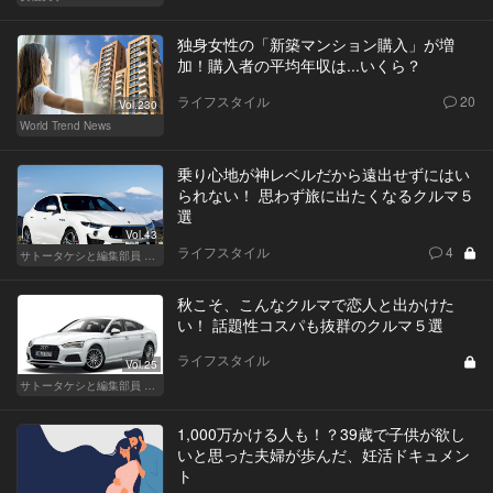
独身女性の「新築マンション購入」が増
加！購入者の平均年収は...いくら？
ライフスタイル
20
Vol.230
World Trend News
乗り心地が神レベルだから遠出せずにはい
られない！ 思わず旅に出たくなるクルマ５
選
Vol.43
ライフスタイル
4
サトータケシと編集部員 船山の"CAR GENTSへの道"
秋こそ、こんなクルマで恋人と出かけた
い！ 話題性コスパも抜群のクルマ５選
ライフスタイル
Vol.25
サトータケシと編集部員 船山の"CAR GENTSへの道"
1,000万かける人も！？39歳で子供が欲し
いと思った夫婦が歩んだ、妊活ドキュメン
ト