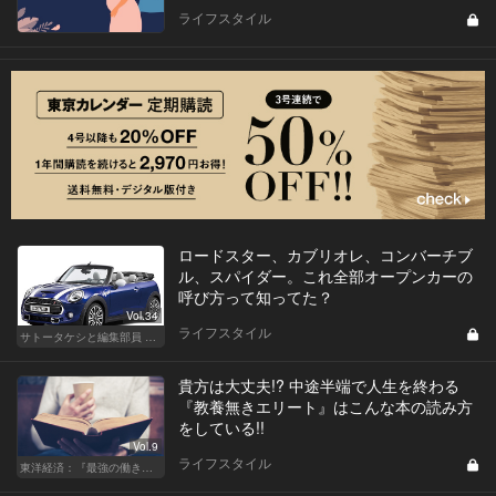
ライフスタイル
ロードスター、カブリオレ、コンバーチブ
ル、スパイダー。これ全部オープンカーの
呼び方って知ってた？
Vol.34
ライフスタイル
サトータケシと編集部員 船山の"CAR GENTSへの道"
貴方は大丈夫!? 中途半端で人生を終わる
『教養無きエリート』はこんな本の読み方
をしている!!
Vol.9
ライフスタイル
東洋経済：『最強の働き方』『一流の育て方』