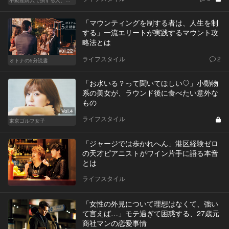
「マウンティングを制する者は、人生を制
する」一流エリートが実践するマウント攻
略法とは
Vol.22
ライフスタイル
2
オトナの5分読書
「お水いる？って聞いてほしい♡」小動物
系の美女が、ラウンド後に食べたい意外な
もの
Vol.4
ライフスタイル
東京ゴルフ女子
「ジャージでは歩かれへん」港区経験ゼロ
の天才ピアニストがワイン片手に語る本音
とは
ライフスタイル
「女性の外見について理想はなくて、強い
て言えば…」モテ過ぎて困惑する、27歳元
商社マンの恋愛事情