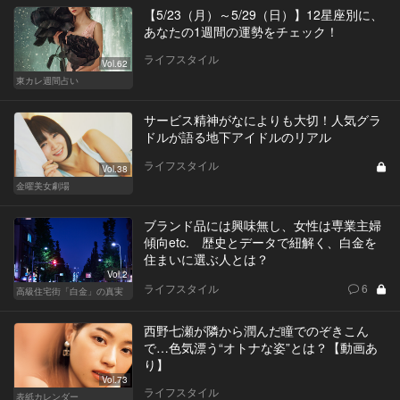
【5/23（月）～5/29（日）】12星座別に、
あなたの1週間の運勢をチェック！
ライフスタイル
Vol.62
東カレ週間占い
サービス精神がなによりも大切！人気グラ
ドルが語る地下アイドルのリアル
ライフスタイル
Vol.38
金曜美女劇場
ブランド品には興味無し、女性は専業主婦
傾向etc. 歴史とデータで紐解く、白金を
住まいに選ぶ人とは？
Vol.2
ライフスタイル
6
高級住宅街「白金」の真実
西野七瀬が隣から潤んだ瞳でのぞきこん
で…色気漂う“オトナな姿”とは？【動画あ
り】
Vol.73
ライフスタイル
表紙カレンダー