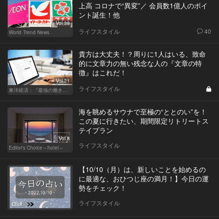
上高 コロナで“異変”／ 会員数1億人のポイ
ント誕生！他
Vol.38
ライフスタイル
40
World Trend News
貴方は大丈夫！？周りに1人はいる、致命
的に文章力の無い残念な人の『文章の特
徴』はこれだ！
Vol.21
ライフスタイル
東洋経済：『最強の働き方』『一流の育て方』
海を眺めるサウナで至極の“ととのい”を！
この夏に行きたい、期間限定リトリートス
テイプラン
Vol.8
ライフスタイル
Editor's Choice～hotel～
【10/10（月）は、新しいことを始めるの
に最適な、おひつじ座の満月！】今日の運
勢をチェック！
ライフスタイル