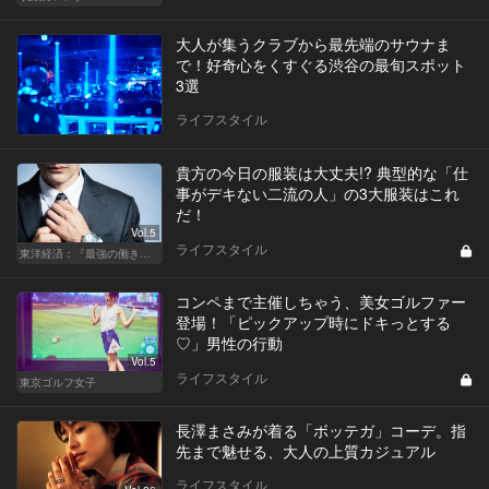
大人が集うクラブから最先端のサウナま
で！好奇心をくすぐる渋谷の最旬スポット
3選
ライフスタイル
貴方の今日の服装は大丈夫!? 典型的な「仕
事がデキない二流の人」の3大服装はこれ
だ！
Vol.5
ライフスタイル
東洋経済：『最強の働き方』『一流の育て方』
コンペまで主催しちゃう、美女ゴルファー
登場！「ピックアップ時にドキっとする
♡」男性の行動
Vol.5
ライフスタイル
東京ゴルフ女子
長澤まさみが着る「ボッテガ」コーデ。指
先まで魅せる、大人の上質カジュアル
ライフスタイル