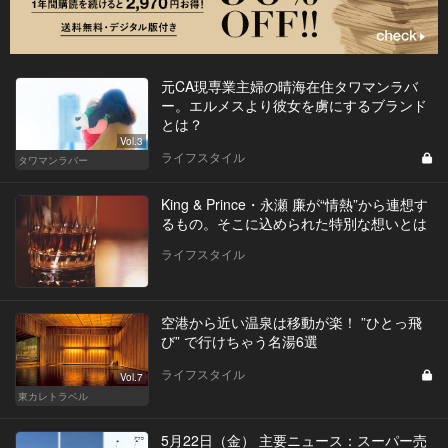
元CA現専業主婦の晴海在住タワマンラバ
ー。エルメスより彼女を虜にするブランド
とは？
Vol.3
ライフスタイル
タワマンラバー
King & Prince・永瀬 廉が“情熱”から連想す
るもの。そこに込められた特別な想いとは
ライフスタイル
空港から近い温泉は移動が楽！ ”ひとっ飛
び” で行けちゃう名湯6選
ライフスタイル
Vol.7
東カレトラベル
5月22日（金） 主要ニュース：スーパー売