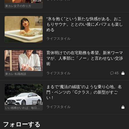
Vol.26
東カレ女子の作り方
“氷を抱く”という新たな快感がある、おこ
もりサウナ。ととのい後に〆パフェも楽し
める
ライフスタイル
育休明けでの在宅勤務を希望。新米ワーマ
マが、人事部に「ノー」と言わせない交渉
術
Vol.3
ライフスタイル
45
東カレ 転職相談
まるで“魔法の絨毯”のような乗り心地。名
門・ベンツの「Cクラス」の新型がすご
い！
Vol.12
ライフスタイル
いい相棒がいれば、毎日が楽しい。クルマがあるとできること
フォローする