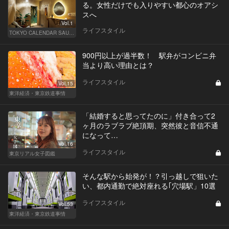
る。女性だけでも入りやすい都心のオアシ
スへ
Vol.1
ライフスタイル
TOKYO CALENDAR SAUNA CLUB ― トウカレ サウナクラブ ―
900円以上が過半数！ 駅弁がコンビニ弁
当より高い理由とは？
ライフスタイル
Vol.15
東洋経済・東京鉄道事情
「結婚すると思ってたのに」付き合って2
ヶ月のラブラブ絶頂期、突然彼と音信不通
になって…
Vol.16
ライフスタイル
東京リアル女子図鑑
そんな駅から始発が！？引っ越しで狙いた
い、都内通勤で絶対座れる｢穴場駅」10選
ライフスタイル
Vol.53
東洋経済・東京鉄道事情