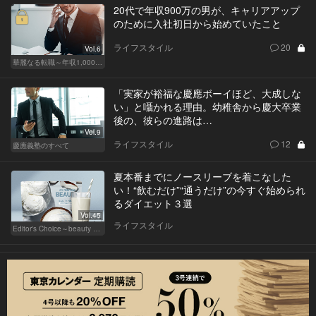
20代で年収900万の男が、キャリアアップ
のために入社初日から始めていたこと
ライフスタイル
20
Vol.6
華麗なる転職～年収1,000万超の道～
「実家が裕福な慶應ボーイほど、大成しな
い」と囁かれる理由。幼稚舎から慶大卒業
後の、彼らの進路は…
Vol.9
ライフスタイル
12
慶應義塾のすべて
夏本番までにノースリーブを着こなした
い！“飲むだけ”“通うだけ”の今すぐ始められ
るダイエット３選
Vol.45
ライフスタイル
Editor's Choice～beauty & wellness～