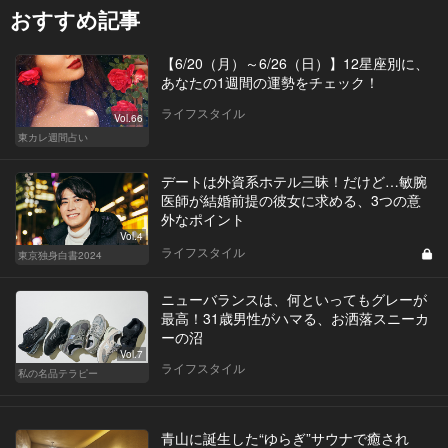
おすすめ記事
【6/20（月）～6/26（日）】12星座別に、
あなたの1週間の運勢をチェック！
ライフスタイル
Vol.66
東カレ週間占い
デートは外資系ホテル三昧！だけど…敏腕
医師が結婚前提の彼女に求める、3つの意
外なポイント
Vol.4
ライフスタイル
東京独身白書2024
ニューバランスは、何といってもグレーが
最高！31歳男性がハマる、お洒落スニーカ
ーの沼
Vol.7
ライフスタイル
私の名品テラピー
青山に誕生した“ゆらぎ”サウナで癒され