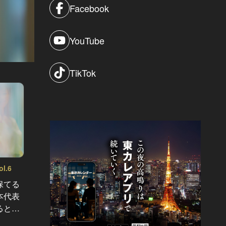
Facebook
YouTube
TikTok
l.6
女医が教える！My best beauty Vol.5
女医が教える
保てる
まさかのノーファンデ！美肌すぎる
美容皮
本代表
東大卒・美容外科医がマストで使
いる肌
ると…
う、ある美容成分とは
だけ！