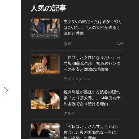
人気の記事
男女3人の旅だったはずが、帰り
は2人に…。1人の女性が残ると
Vol.74
決めた理由
TOUGH COOKIES
恋愛
6
「自立した女性になりたい」日
向坂46藤嶌果歩、初単独センタ
ーの不安と20歳の理想像
ライフスタイル
すすむ
焼き鳥通が熱狂する渋谷の隠れ
家『とり茶太郎』。14年目も予
約困難であり続ける理由
グルメ
「今日はたくさん甘えちゃお」
再会した母の無邪気な一言に、
Vol.73
娘が激怒した理由