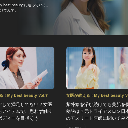
st beauty”に迫っていく。
けてみて。
y best beauty Vol.7
女医が教える！My best beauty Vo
アして満足してない？女医
紫外線を浴び続けても美肌を
るアイテムで、思わず触り
秘訣は？元トライアスロン日
ボディーを目指そう
のアスリート医師に聞いてみ