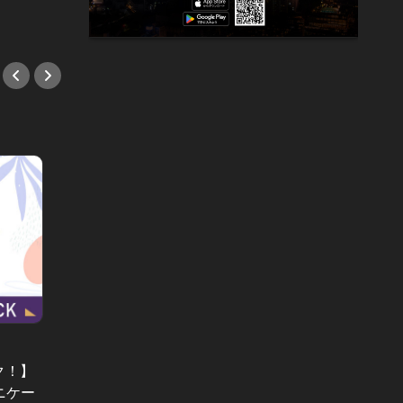
#くすみ
#スキ
やっぱり、ホテルが好き。 Vol.15
World T
ク！】
都心にいながら、“非日常的な高揚
最もお
ニケー
感”を味わえるラグジュアリーホテル
逆転！