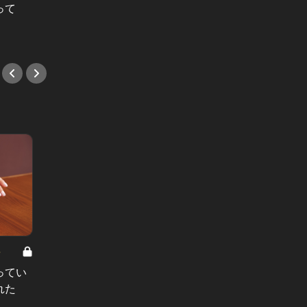
って
へ！
キング
#ホテル
#イベ
8
男と女の答えあわせ【A】 Vol.308
ってい
結婚願望ゼロだった27歳男性が、交
れた
際2年で突然プロポーズ。彼の心が
変わった“理由”とは