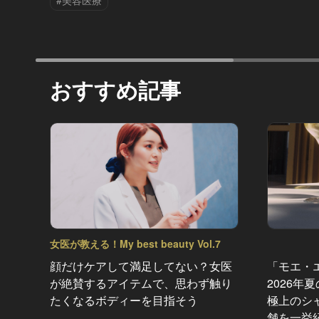
#美容医療
おすすめ記事
女医が教える！My best beauty Vol.7
顔だけケアして満足してない？女医
「モエ・
が絶賛するアイテムで、思わず触り
2026年
たくなるボディーを目指そう
極上のシ
舗を一挙