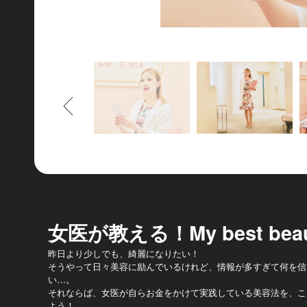
もどる
女医が教える！My best beau
昨日より少しでも、綺麗になりたい！
そうやって日々美容に励んでいるけれど、情報が多すぎて何を信
い…。
それならば、女医が自らお金をかけて実践している美容法を、こ
よう！