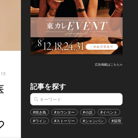
広告掲載はこちら≫
.13
記事を探す
医
#焼き鳥
#カウンター
#小説
#イベント
#港区
#ワイン
#ストーリー
#シャンパン
#採用
#恋