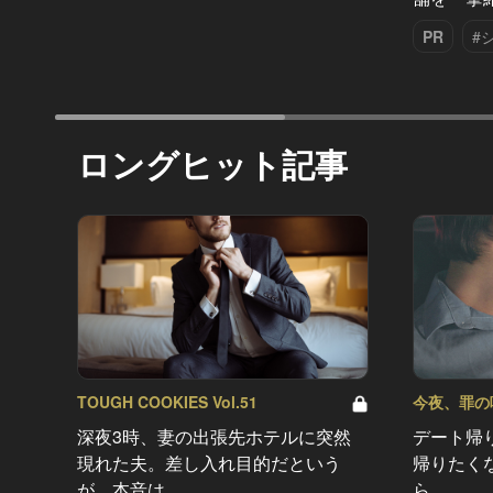
PR
#
ロングヒット記事
TOUGH COOKIES Vol.51
今夜、罪の味を
深夜3時、妻の出張先ホテルに突然
デート帰
現れた夫。差し入れ目的だという
帰りたく
が、本音は…
ら…