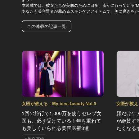
本連載では、彼女たちが美肌のために日夜、密かに行っている“My be
あなたも美容賢者が薦めるスキンケアアイテムで、美に磨きをか
この連載の記事一覧
女医が教える！My best beauty Vol.9
女医が教える！M
1回の旅行で1,000万を使うセレブ女
顔だけケ
医も、必ず受けている！年を重ねて
が絶賛す
も美しくいられる美容医療3選
たくなる