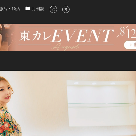
新のグルメ、洗練されたライフスタイル情報
恋活・婚活
月刊誌