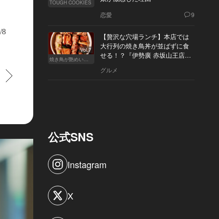
TOUGH COOKIES
恋愛
9
/8
【贅沢な穴場ランチ】本店では
大行列の焼き鳥丼が並ばずに食
Vol.7
せる！？『伊勢廣 赤坂山王店』
焼き鳥が艶めいてきた
へ
グルメ
すすむ
公式SNS
Instagram
X