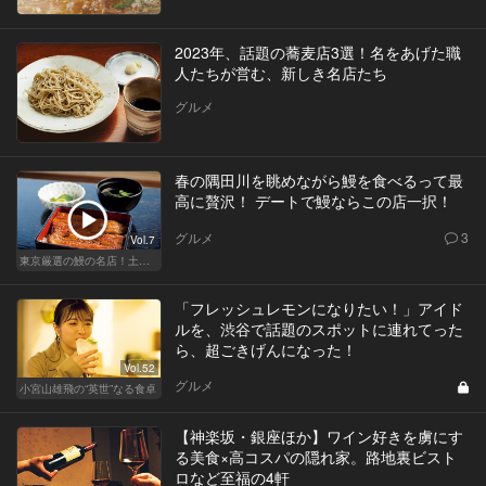
2023年、話題の蕎麦店3選！名をあげた職
人たちが営む、新しき名店たち
グルメ
春の隅田川を眺めながら鰻を食べるって最
高に贅沢！ デートで鰻ならこの店一択！
グルメ
3
Vol.7
東京厳選の鰻の名店！土用の丑の日じゃなくても行きたい
「フレッシュレモンになりたい！」アイド
ルを、渋谷で話題のスポットに連れてった
ら、超ごきげんになった！
Vol.52
グルメ
小宮山雄飛の“英世”なる食卓
【神楽坂・銀座ほか】ワイン好きを虜にす
る美食×高コスパの隠れ家。路地裏ビスト
ロなど至福の4軒