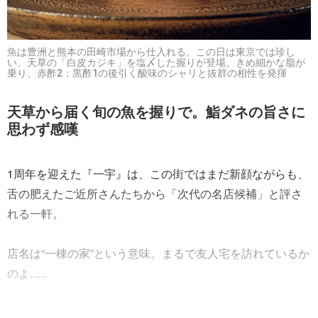
魚は豊洲と熊本の田崎市場から仕入れる。この日は東京では珍し
い、天草の「白皮カジキ」を塩〆した握りが登場。きめ細かな脂が
乗り、赤酢2：黒酢1の後引く酸味のシャリと抜群の相性を発揮
天草から届く旬の魚を握りで。鮨ダネの旨さに
思わず感嘆
1周年を迎えた『一宇』は、この街ではまだ新顔ながらも、
舌の肥えたご近所さんたちから「次代の名店候補」と評さ
れる一軒。
店名は“一棟の家”という意味。まるで友人宅を訪れているか
のよ......