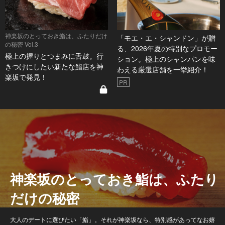
神楽坂のとっておき鮨は、ふたりだけ
「モエ・エ・シャンドン」が贈
の秘密 Vol.3
る、2026年夏の特別なプロモー
極上の握りとつまみに舌鼓。行
ション。極上のシャンパンを味
きつけにしたい新たな鮨店を神
わえる厳選店舗を一挙紹介！
楽坂で発見！
PR
神楽坂のとっておき鮨は、ふたり
だけの秘密
大人のデートに選びたい「鮨」。それが神楽坂なら、特別感があってなお嬉