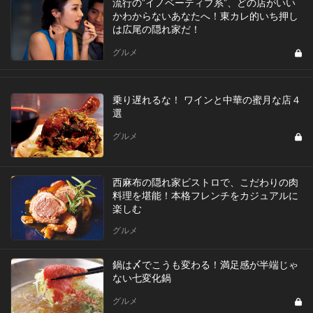
流行の”イノベーティブ系”、どの店がいい
かわからないあなたへ！東カレ的いち押し
は広尾の隠れ家だ！
グルメ
乗り遅れるな！ ワインと中華の蜜月な店４
選
グルメ
西麻布の隠れ家ビストロで、こだわりの肉
料理を堪能！本格フレンチをカジュアルに
楽しむ
グルメ
鍋は〆でこうも変わる！満足感が半端じゃ
ない七変化鍋
グルメ