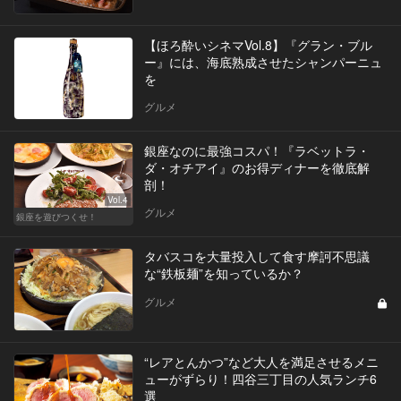
【ほろ酔いシネマVol.8】『グラン・ブル
ー』には、海底熟成させたシャンパーニュ
を
グルメ
銀座なのに最強コスパ！『ラベットラ・
ダ・オチアイ』のお得ディナーを徹底解
剖！
Vol.4
グルメ
銀座を遊びつくせ！
タバスコを大量投入して食す摩訶不思議
な“鉄板麺”を知っているか？
グルメ
“レアとんかつ”など大人を満足させるメニ
ューがずらり！四谷三丁目の人気ランチ6
選