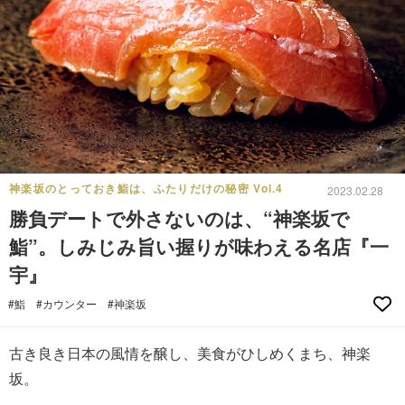
神楽坂のとっておき鮨は、ふたりだけの秘密 Vol.4
2023.02.28
勝負デートで外さないのは、“神楽坂で
鮨”。しみじみ旨い握りが味わえる名店『一
宇』
#鮨
#カウンター
#神楽坂
古き良き日本の風情を醸し、美食がひしめくまち、神楽
坂。