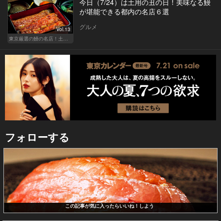
今日（7/24）は土用の丑の日！美味なる鰻
が堪能できる都内の名店６選
グルメ
Vol.13
東京厳選の鰻の名店！土用の丑の日じゃなくても行きたい
フォローする
この記事が気に入ったらいいね！しよう