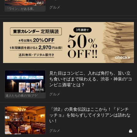
Vol.7
グルメ
「ワイン」がある夜。
見た目はコンビニ、入れば角打ち、旨い立
ち食いそばまで味わえる、渋谷・神泉の“コ
ンビニ酒場”とは？
Vol.16
グルメ
達人たちの夜の“街ブラ”
「渋2」の美食伝説はここから！『ドンチ
ッチョ』を知らずしてイタリアンは語れな
い！
グルメ