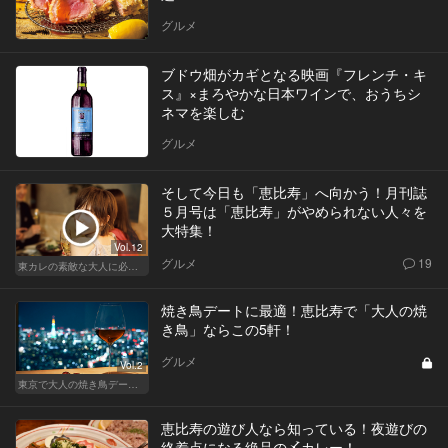
グルメ
ブドウ畑がカギとなる映画『フレンチ・キ
ス』×まろやかな日本ワインで、おうちシ
ネマを楽しむ
グルメ
そして今日も「恵比寿」へ向かう！月刊誌
５月号は「恵比寿」がやめられない人々を
大特集！
Vol.12
グルメ
19
東カレの素敵な大人に必要なこと
焼き鳥デートに最適！恵比寿で「大人の焼
き鳥」ならこの5軒！
グルメ
Vol.2
東京で大人の焼き鳥デートにおすすめ！
恵比寿の遊び人なら知っている！夜遊びの
終着点になる絶品の〆カレー！