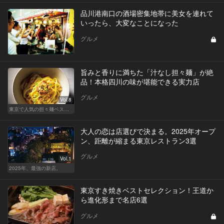
品川港南口の酒場密集地帯に美女を連れて
いったら、大変なことになった
グルメ
旨みと香りに満ちた「汁なし担々麺」が絶
品！本格四川の味が堪能できる実力店
グルメ
Vol.8
東京で人気の担々麺ベストセレクション！
大人の恋は店選びで決まる。2025年オープ
ン、距離が縮まる東京レストラン3選
グルメ
Vol.1
2025年、最強の新店。
東京すき焼きベストセレクション！王道か
ら進化形まで名店6選
グルメ