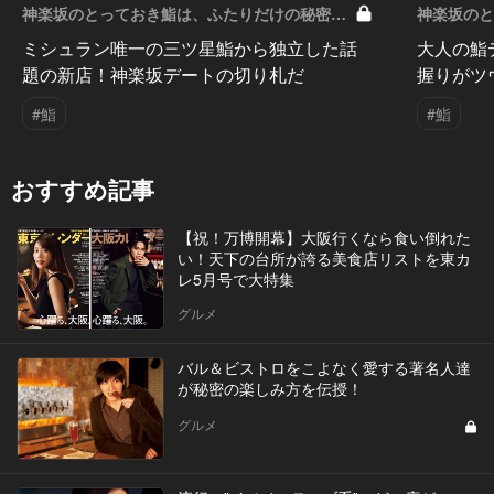
神楽坂のとっておき鮨は、ふたりだけの秘密
神楽坂の
Vol.6
Vol.5
ミシュラン唯一の三ツ星鮨から独立した話
大人の鮨
題の新店！神楽坂デートの切り札だ
握りがツ
#鮨
#鮨
おすすめ記事
【祝！万博開幕】大阪行くなら食い倒れた
い！天下の台所が誇る美食店リストを東カ
レ5月号で大特集
グルメ
バル＆ビストロをこよなく愛する著名人達
が秘密の楽しみ方を伝授！
グルメ