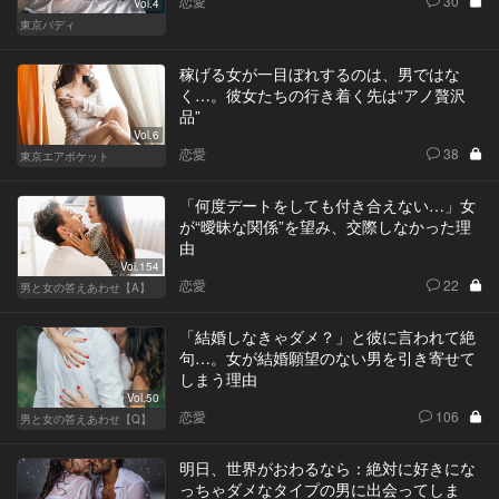
恋愛
30
Vol.4
東京バディ
稼げる女が一目ぼれするのは、男ではな
く…。彼女たちの行き着く先は“アノ贅沢
品”
Vol.6
恋愛
38
東京エアポケット
「何度デートをしても付き合えない…」女
が“曖昧な関係”を望み、交際しなかった理
由
Vol.154
恋愛
22
男と女の答えあわせ【A】
「結婚しなきゃダメ？」と彼に言われて絶
句…。女が結婚願望のない男を引き寄せて
しまう理由
Vol.50
恋愛
106
男と女の答えあわせ【Q】
明日、世界がおわるなら：絶対に好きにな
っちゃダメなタイプの男に出会ってしま