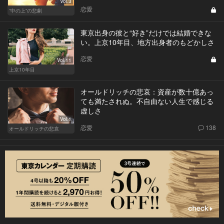
Vol.3
恋愛
“中の上”の悲劇
東京出身の彼と“好き”だけでは結婚できな
い。上京10年目、地方出身者のもどかしさ
恋愛
Vol.11
上京10年目
オールドリッチの悲哀：資産が数十億あっ
ても満たされぬ。不自由ない人生で感じる
虚しさ
Vol.1
恋愛
138
オールドリッチの悲哀