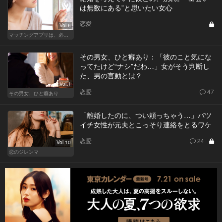
は無数にある”と思いたい女心
恋愛
Vol.6
マッチングアプリは、必然に。
その男女、ひと癖あり：「彼のこと気にな
ってたけど“ナシ”だわ…」女がそう判断し
た、男の言動とは？
Vol.1
恋愛
47
その男女、ひと癖あり
「離婚したのに、つい頼っちゃう…」バツ
イチ女性が元夫とこっそり連絡をとるワケ
恋愛
24
Vol.10
恋のジレンマ