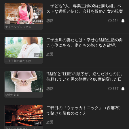
「子ども2人、専業主婦の私は勝ち組」ベ
ストな選択と信じ、会社を辞めた女の現実
恋愛
254
Vol.14
東京コンプレックス
二子玉川の妻たちは：幸せな結婚生活の向
こう側にある、妻たちの飽くなき欲望。
恋愛
Vol.1
二子玉川の妻たちは
“結婚”と“妊娠”の順序が、逆なだけなのに。
信頼していた男の態度が180度豹変した日
恋愛
337
Vol.8
想定外妊娠
二軒目の『ウォッカトニック』（西麻布）
で賭けた勝負のゆくえ
恋愛
Vol.1
身も心も酔わせる、二軒目の切り札