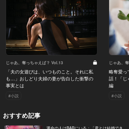
じゃあ、奪っちゃえば？ Vol.13
じゃあ、奪っ
「夫の女遊びは、いつものこと。それに私
略奪愛っ
も…」おしどり夫婦の妻が告白した衝撃の
話！「じ
事実とは
編
#小説
#小説
おすすめ記事
運命の人はBARにいる：「君とは結婚でき