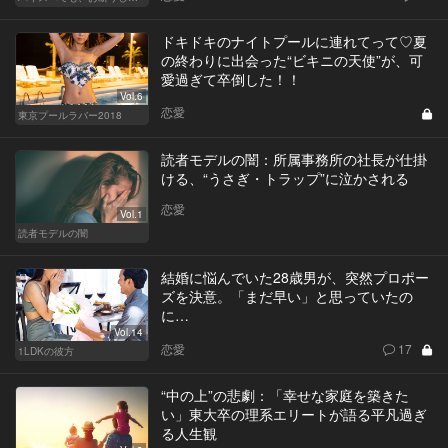
ドキドキのナイトプールに連れてって♡夏
の終わりに出会った“ビキニの天使”が、可
愛過ぎて卒倒した！！
Vol.6
恋愛
東京プールラバー2018
読者モデルの闇：所属事務所の社長が仕掛
ける、“うさぎ・トラップ”に泣かされる
恋愛
Vol.1
読者モデルの闇
結婚に悩んでいた28歳男が、突然プロポー
ズを決意。「まだ早い」と思っていたの
に…
Vol.14
恋愛
17
1LDKの彼方
“中の上”の悲劇：「幸せな家庭を築きた
い」東大卒の理系エリートが語る平凡過ぎ
る人生観