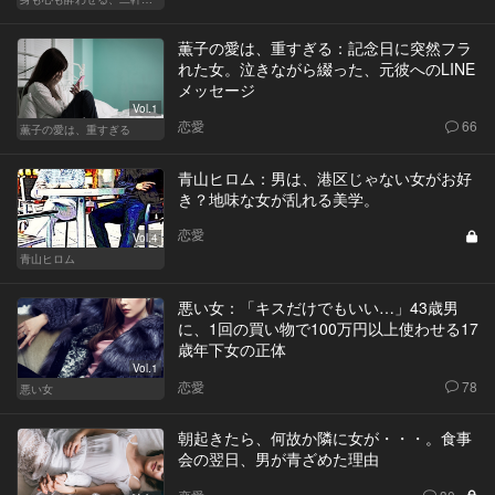
薫子の愛は、重すぎる：記念日に突然フラ
れた女。泣きながら綴った、元彼へのLINE
メッセージ
Vol.1
恋愛
66
薫子の愛は、重すぎる
青山ヒロム：男は、港区じゃない女がお好
き？地味な女が乱れる美学。
恋愛
Vol.4
青山ヒロム
悪い女：「キスだけでもいい…」43歳男
に、1回の買い物で100万円以上使わせる17
歳年下女の正体
Vol.1
恋愛
78
悪い女
朝起きたら、何故か隣に女が・・・。食事
会の翌日、男が青ざめた理由