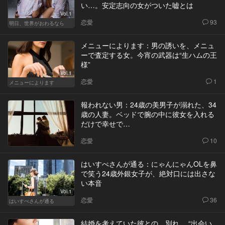
い…。安定志向の女がついた嘘とは
Vol.1
恋愛
93
明日、世界がおわるなら
メニューによります：男の誘いを、メニュ
ーで査定する女。今宵の武器は“生ハムの王
様”
Vol.1
恋愛
1
メニューによります
報われない男：24歳の美男子が溺れた、34
歳の人妻。ベッドで腕の中に彼女を入れる
だけで幸せで…
恋愛
10
はいすぺさんが通る：にゃんにゃんOLを鼻
で笑う24歳外銀女子が、絶対口には出さな
い本音
Vol.1
恋愛
36
はいすぺさんが通る
結婚を考えていた彼との、別れ。 “出会い