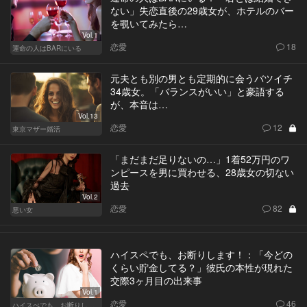
ない」失恋直後の29歳女が、ホテルのバー
を覗いてみたら…
Vol.1
恋愛
18
運命の人はBARにいる
元夫とも別の男とも定期的に会うバツイチ
34歳女。「バランスがいい」と豪語する
が、本音は…
Vol.13
恋愛
12
東京マザー婚活
「まだまだ足りないの…」1着52万円のワ
ンピースを男に買わせる、28歳女の切ない
過去
Vol.2
恋愛
82
悪い女
ハイスペでも、お断りします！：「今どの
くらい貯金してる？」彼氏の本性が現れた
交際3ヶ月目の出来事
Vol.1
恋愛
46
ハイスぺでも、お断りします！