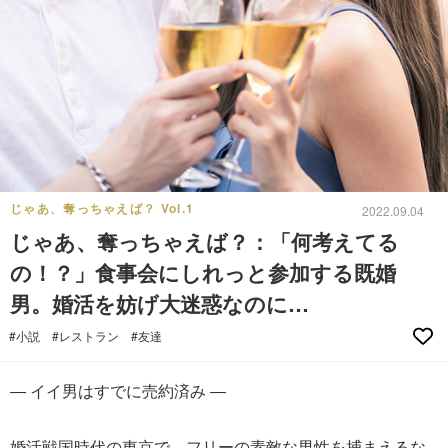
じゃあ、奪っちゃえば？ Vol.1
2022.09.04
じゃあ、奪っちゃえば？：「何考えてる
の！？」食事会にしれっと参加する既婚
男。婚活を妨げ大迷惑なのに…
#小説
#レストラン
#友達
― イイ男はすでに売約済み ―
婚活戦国時代の東京で、フリーの素敵な男性を捕まえるな