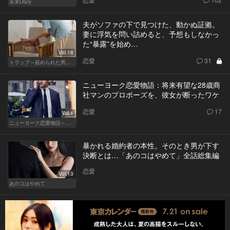
未来Diary
夫がソファの下で見つけた、動かぬ証拠。
妻に浮気を問い詰めると、予想もしなかっ
た“暴露”を始め…
Vol.18
恋愛
31
トラップ～嵌められた男と女～
ニューヨーク恋愛物語：将来有望な28歳商
社マンのプロポーズを、彼女が断ったワケ
恋愛
17
Vol.1
ニューヨーク恋愛物語～商社マン遥斗の場合～
暴かれる婚約者の本性。そのとき男が下す
決断とは…「あのコはやめて」全話総集編
恋愛
Vol.13
あのコはやめて