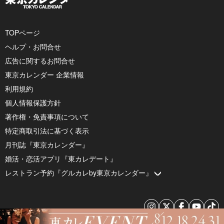
TOPページ
ヘルプ・お問合せ
広告に関するお問合せ
東京カレンダー 企業情報
利用規約
個人情報保護方針
著作権・免責事項について
特定商取引法に基づく表示
月刊誌『東京カレンダー』
婚活・恋活アプリ『東カレデート』
レストラン予約『グルカレby東京カレンダー』
© 2026 by Tokyo Calendar, Inc.