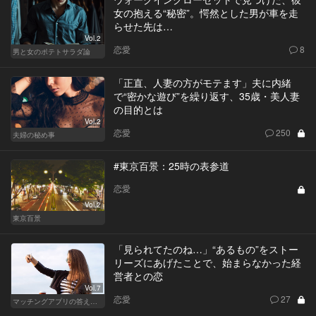
女の抱える“秘密”。愕然とした男が車を走
らせた先は…
Vol.2
恋愛
8
男と女のポテトサラダ論
「正直、人妻の方がモテます」夫に内緒
で“密かな遊び”を繰り返す、35歳・美人妻
の目的とは
Vol.2
恋愛
250
夫婦の秘め事
#東京百景：25時の表参道
恋愛
Vol.2
東京百景
「見られてたのね…」“あるもの”をストー
リーズにあげたことで、始まらなかった経
営者との恋
Vol.7
恋愛
27
マッチングアプリの答えあわせ【A】～SEASON2～