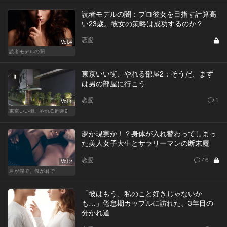
読者モデルの闇：プロ彼女を目指す計算高
い23歳。彼女の策略は成功するのか？
恋愛
Vol.4
読者モデルの闇
東京いい街、やれる部屋2：そうだ、まず
は男の部屋に行こう
恋愛
1
Vol.1
東京いい街、やれる部屋2
夢か現実か！？身体が入れ替わってしまっ
た美人女子大生とサラリーマンの断末魔
恋愛
46
Vol.2
君が僕で、僕が君で
「彼はもう、私のこと好きじゃないか
も…」倦怠期カップルに訪れた、3年目の
分かれ道