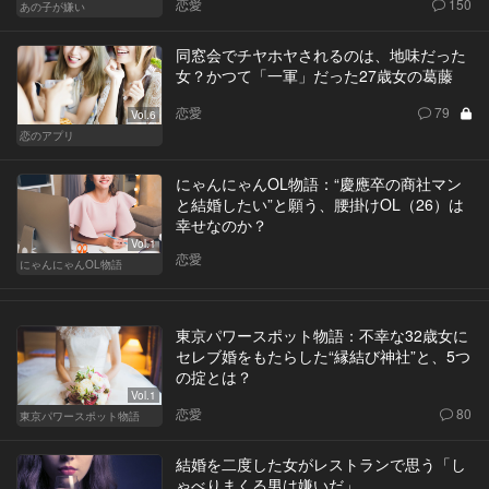
恋愛
150
あの子が嫌い
同窓会でチヤホヤされるのは、地味だった
女？かつて「一軍」だった27歳女の葛藤
恋愛
79
Vol.6
恋のアプリ
にゃんにゃんOL物語：“慶應卒の商社マン
と結婚したい”と願う、腰掛けOL（26）は
幸せなのか？
Vol.1
恋愛
にゃんにゃんOL物語
東京パワースポット物語：不幸な32歳女に
セレブ婚をもたらした“縁結び神社”と、5つ
の掟とは？
Vol.1
恋愛
80
東京パワースポット物語
結婚を二度した女がレストランで思う「し
ゃべりまくる男は嫌いだ」