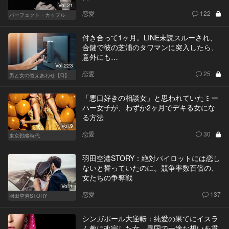
Vol.21
恋愛
122
パーフェクト・カップル
付き合って1ヶ月。LINE未読スルーされ、
合鍵で彼の芝浦のタワマンに突入したら、
意外にも…
Vol.223
恋愛
25
男と女の答えあわせ【Q】
「悪口好きの相談女」と思われていたミー
ハー女子が、わずか2ヶ月でデキる女にな
る方法
Vol.9
恋愛
30
東京戦略時代
羽田空港STORY：絶対パイロットには恋し
ないと誓っていたのに。競争率数百倍の、
女たちの争奪戦
Vol.1
恋愛
137
羽田空港STORY
シンガポール大逆転：純愛の果てにイスラ
ム教に改宗した女。異国で一途な想いを貫