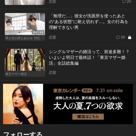
恋愛
26
「無理だ…」彼女が洗面所を使ったあと
の“ある状態”に耐え切れず…。女の行為を
理解できない男
Vol.144
恋愛
39
男と女の答えあわせ【A】
シングルマザーの婚活って、前途多難！？
いよいよ明日で最終話！「東京マザー婚
活」全話総集編
Vol.16
恋愛
東京マザー婚活
フォローする