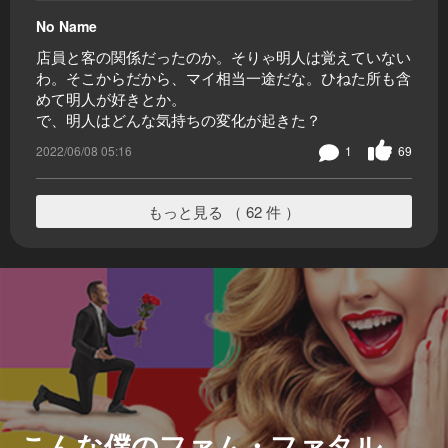
No Name
店員と客の関係だったのか。そりゃ明人は覚えていない
わ。そこからだから、マイ相当一途だな。ひねた所も含
めて明人が好きとか。
で、明人はどんな気持ちの変化が起きた？
2022/06/08 05:16
1
69
もっと見る （ 62 件 ）
こんな僕のファム・ファタル