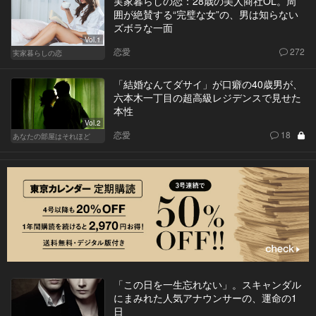
実家暮らしの恋：28歳の美人商社OL。周
囲が絶賛する“完璧な女”の、男は知らない
ズボラな一面
Vol.1
恋愛
272
実家暮らしの恋
「結婚なんてダサイ」が口癖の40歳男が、
六本木一丁目の超高級レジデンスで見せた
本性
Vol.2
恋愛
18
あなたの部屋はそれほど
「この日を一生忘れない」。スキャンダル
にまみれた人気アナウンサーの、運命の1
日