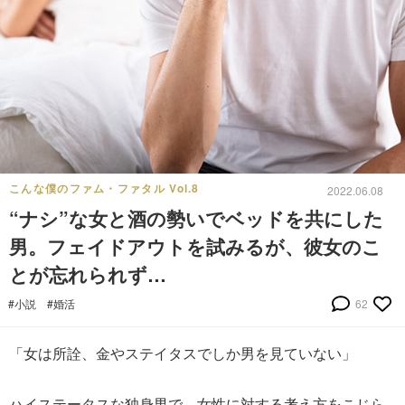
こんな僕のファム・ファタル Vol.8
2022.06.08
“ナシ”な女と酒の勢いでベッドを共にした
男。フェイドアウトを試みるが、彼女のこ
とが忘れられず…
#小説
#婚活
62
「女は所詮、金やステイタスでしか男を見ていない」
ハイステータスな独身男で、女性に対する考え方をこじら