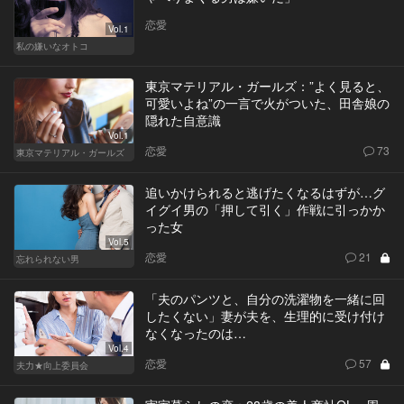
恋愛
Vol.1
私の嫌いなオトコ
東京マテリアル・ガールズ：”よく見ると、
可愛いよね”の一言で火がついた、田舎娘の
隠れた自意識
Vol.1
恋愛
73
東京マテリアル・ガールズ
追いかけられると逃げたくなるはずが…グ
イグイ男の「押して引く」作戦に引っかか
った女
Vol.5
恋愛
21
忘れられない男
「夫のパンツと、自分の洗濯物を一緒に回
したくない」妻が夫を、生理的に受け付け
なくなったのは…
Vol.4
恋愛
57
夫力★向上委員会