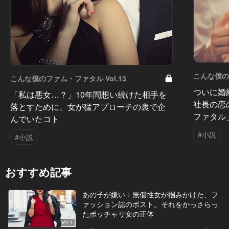
こんな僕のフ
こんな僕のファム・ファタル Vol.13
ついに婚
「私は悪女…？」10年間想い続けた相手を
社長の恋
落とすために、女が猛アプローチの裏で企
ファタル
んでいたコト
#小説
#小説
おすすめ記事
あの子が嫌い：無個性女が掴みかけた、フ
ァッション誌のポスト。それをかっさらっ
たポッチャリ女の正体
Vol.1