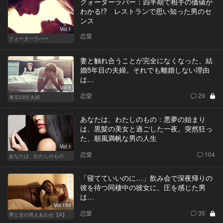
クォーターラバー：四半期で相手の価値が
わかる!? レストランで思い知った男のセ
ンス
Vol.1
恋愛
クォーターラバー
妻と触れ合うことが完全になくなった、結
婚5年目の夫婦。それでも離婚しない理由
は…
Vol.6
恋愛
29
東京23区夫婦
あなたは、わたしのもの：悪夢の始まり
は、黒髪の美女と過ごした一夜。突然狂っ
た、順風満帆な男の人生
Vol.1
恋愛
104
あなたは、わたしのもの
「寝てていいのに…」飲み会で深夜帰りの
彼を待つ同棲中の彼女に、圧を感じた男
は…
Vol.150
恋愛
35
男と女の答えあわせ【A】