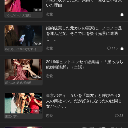
いた理由
Vol.9
恋愛
シンガポール大逆転
婚約破棄した元カレの実家に、ノコノコ足
を運んだ女。そこで目を疑う光景に遭遇
し…。
Vol.9
恋愛
115
私たち、出逢わなければよかった
2016年ヒットエッセイ総集編：「崖っぷち
結婚相談所」（全話）
恋愛
Vol.24
崖っぷち結婚相談所
東京バディ：互いを「親友」と呼び合う2
人の商社マン。だが好きになったのは同じ
女だった…
Vol.1
恋愛
23
東京バディ