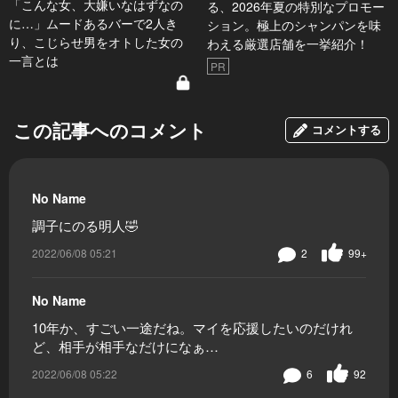
「こんな女、大嫌いなはずなの
る、2026年夏の特別なプロモー
に…」ムードあるバーで2人き
ション。極上のシャンパンを味
り、こじらせ男をオトした女の
わえる厳選店舗を一挙紹介！
一言とは
PR
この記事へのコメント
コメントする
No Name
調子にのる明人🤣
2022/06/08 05:21
2
99+
No Name
10年か、すごい一途だね。マイを応援したいのだけれ
ど、相手が相手なだけになぁ…
2022/06/08 05:22
6
92