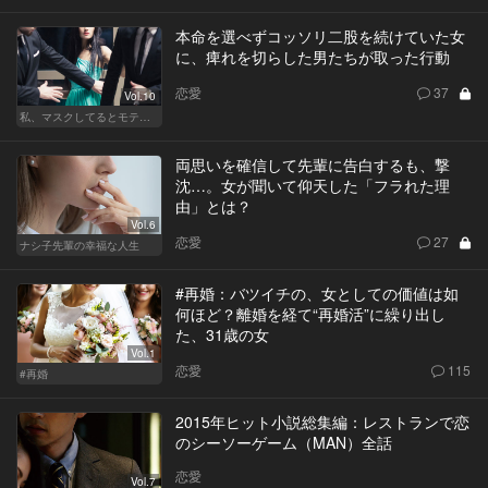
本命を選べずコッソリ二股を続けていた女
に、痺れを切らした男たちが取った行動
恋愛
37
Vol.10
私、マスクしてるとモテるんです
両思いを確信して先輩に告白するも、撃
沈…。女が聞いて仰天した「フラれた理
由」とは？
Vol.6
恋愛
27
ナシ子先輩の幸福な人生
#再婚：バツイチの、女としての価値は如
何ほど？離婚を経て“再婚活”に繰り出し
た、31歳の女
Vol.1
恋愛
115
#再婚
2015年ヒット小説総集編：レストランで恋
のシーソーゲーム（MAN）全話
恋愛
Vol.7