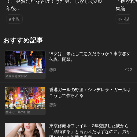
て、突然別れを告げてきた男。しかしその3
「抱かれ
年後…
集編
#小説
#小説
おすすめ記事
彼女は、果たして悪女だろうか？東京悪女
伝説、開幕。
恋愛
2
Vol.1
＃東京悪女伝説
香港ガールの野望：シンデレラ・ガールは
こうして作られる
恋愛
Vol.1
香港ガールの野望
東京修羅場ファイル：2年交際した彼から
「結婚する」と言われたはずなのに。男が