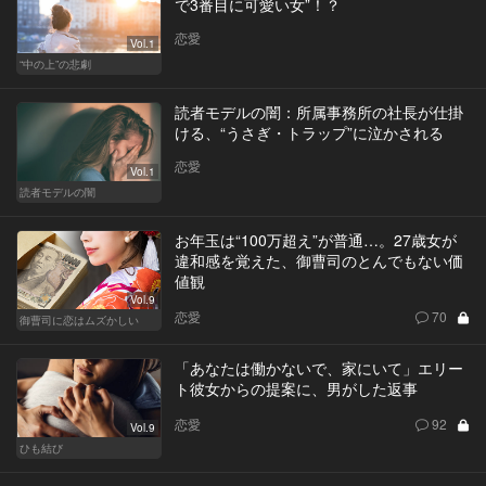
で3番目に可愛い女”！？
恋愛
Vol.1
“中の上”の悲劇
読者モデルの闇：所属事務所の社長が仕掛
ける、“うさぎ・トラップ”に泣かされる
恋愛
Vol.1
読者モデルの闇
お年玉は“100万超え”が普通…。27歳女が
違和感を覚えた、御曹司のとんでもない価
値観
Vol.9
恋愛
70
御曹司に恋はムズかしい
「あなたは働かないで、家にいて」エリー
ト彼女からの提案に、男がした返事
恋愛
92
Vol.9
ひも結び