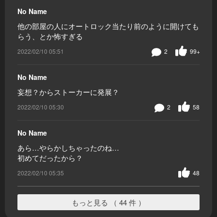
No Name
他の部屋の人にオートロック当たり前のように開けても
らう、とか怖すぎる
2022/02/10 05:51
2
99+
No Name
妄想？からストーカーに発展？
2022/02/10 05:30
2
58
No Name
あら…やらかしちゃったのね…
初めてだったから？
2022/02/10 05:35
48
もっと見る （ 44 件 ）