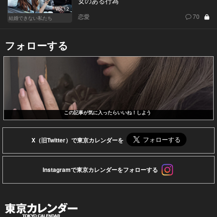
女のある行為
Vol.12
恋愛
70
結婚できない私たち
フォローする
この記事が気に入ったらいいね！しよう
X（旧Twitter）で東京カレンダーを
Instagramで東京カレンダーをフォローする