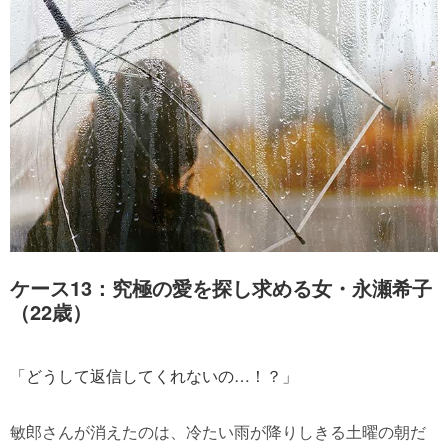
ケース13：究極の愛を探し求める女・永瀬希子
（22歳）
「どうして返信してくれないの…！？」
敏郎さんが消えたのは、冷たい雨が降りしきる土曜の朝だ