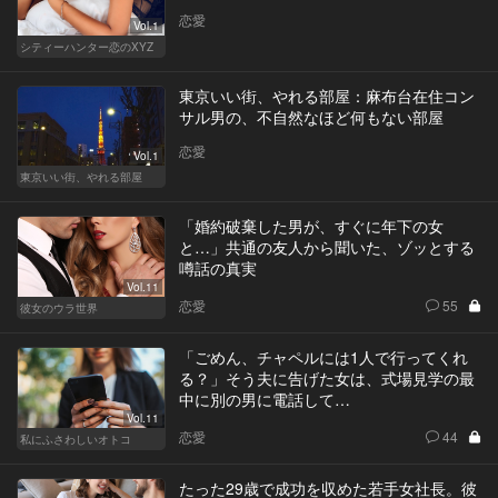
恋愛
Vol.1
シティーハンター恋のXYZ
東京いい街、やれる部屋：麻布台在住コン
サル男の、不自然なほど何もない部屋
恋愛
Vol.1
東京いい街、やれる部屋
「婚約破棄した男が、すぐに年下の女
と…」共通の友人から聞いた、ゾッとする
噂話の真実
Vol.11
恋愛
55
彼女のウラ世界
「ごめん、チャペルには1人で行ってくれ
る？」そう夫に告げた女は、式場見学の最
中に別の男に電話して…
Vol.11
恋愛
44
私にふさわしいオトコ
たった29歳で成功を収めた若手女社長。彼