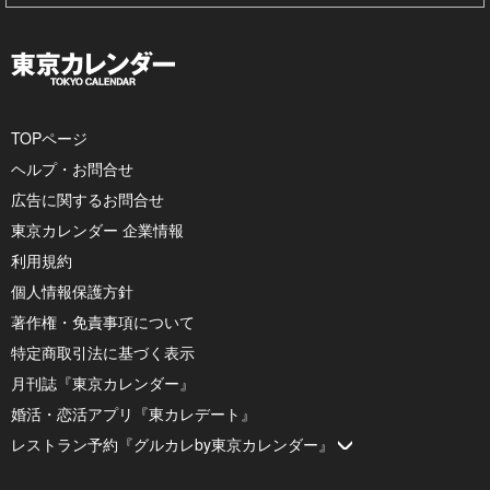
TOPページ
ヘルプ・お問合せ
広告に関するお問合せ
東京カレンダー 企業情報
利用規約
個人情報保護方針
著作権・免責事項について
特定商取引法に基づく表示
月刊誌『東京カレンダー』
婚活・恋活アプリ『東カレデート』
レストラン予約『グルカレby東京カレンダー』