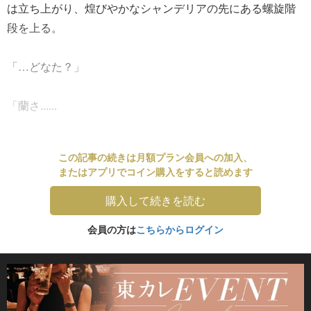
は立ち上がり、煌びやかなシャンデリアの先にある螺旋階
段を上る。
「…どなた？」
「蘭さ......
この記事の続きは月額プラン会員への加入、
またはアプリでコイン購入をすると読めます
購入して続きを読む
会員の方は
こちらからログイン