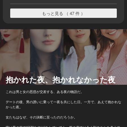
もっと見る （ 47 件 ）
抱かれた夜、抱かれなかった夜
これは男と女の思惑が交差する、ある夜の物語だ。
デートの後、男の誘いに乗って一夜を共にした日。一方で、あえて抱かれな
かった夜。
女たちはなぜ、その決断に至ったのだろうか。