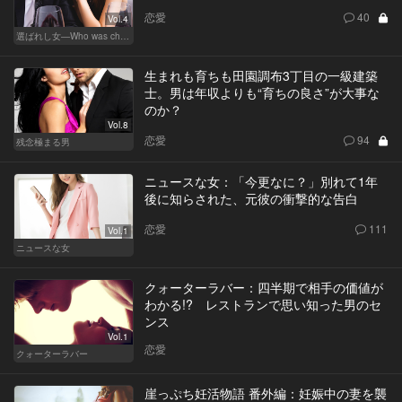
恋愛
40
Vol.4
選ばれし女―Who was chosen？―
生まれも育ちも田園調布3丁目の一級建築
士。男は年収よりも“育ちの良さ”が大事な
のか？
Vol.8
恋愛
94
残念極まる男
ニュースな女：「今更なに？」別れて1年
後に知らされた、元彼の衝撃的な告白
恋愛
111
Vol.1
ニュースな女
クォーターラバー：四半期で相手の価値が
わかる!? レストランで思い知った男のセ
ンス
Vol.1
恋愛
クォーターラバー
崖っぷち妊活物語 番外編：妊娠中の妻を襲