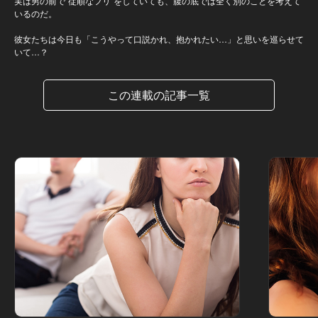
実は男の前で“従順なフリ”をしていても、腹の底では全く別のことを考えて
いるのだ。
彼女たちは今日も「こうやって口説かれ、抱かれたい…」と思いを巡らせて
いて…？
この連載の記事一覧