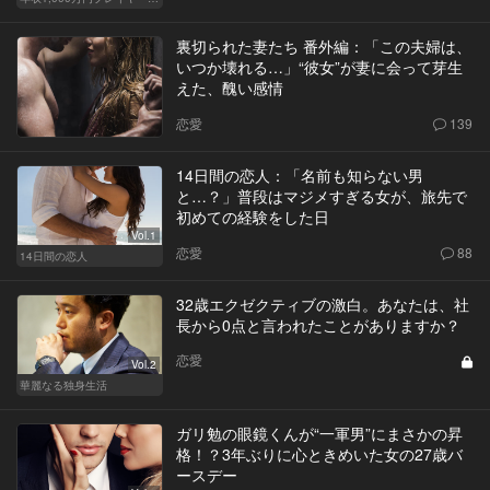
裏切られた妻たち 番外編：「この夫婦は、
いつか壊れる…」“彼女”が妻に会って芽生
えた、醜い感情
恋愛
139
14日間の恋人：「名前も知らない男
と…？」普段はマジメすぎる女が、旅先で
初めての経験をした日
Vol.1
恋愛
88
14日間の恋人
32歳エクゼクティブの激白。あなたは、社
長から0点と言われたことがありますか？
恋愛
Vol.2
華麗なる独身生活
ガリ勉の眼鏡くんが“一軍男”にまさかの昇
格！？3年ぶりに心ときめいた女の27歳バ
ースデー