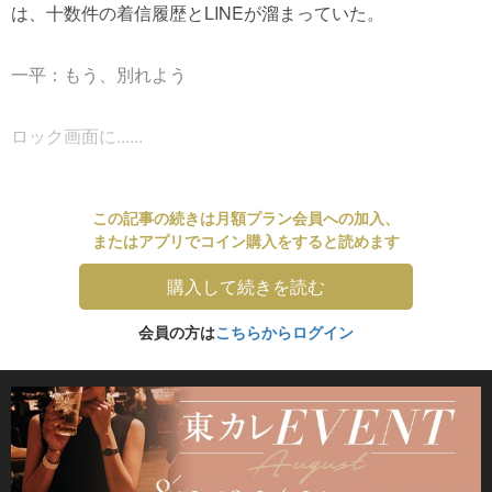
は、十数件の着信履歴とLINEが溜まっていた。
一平：もう、別れよう
ロック画面に......
この記事の続きは月額プラン会員への加入、
またはアプリでコイン購入をすると読めます
購入して続きを読む
会員の方は
こちらからログイン