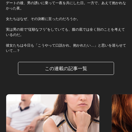
デートの後、男の誘いに乗って一夜を共にした日。一方で、あえて抱かれな
かった夜。
女たちはなぜ、その決断に至ったのだろうか。
実は男の前で“従順なフリ”をしていても、腹の底では全く別のことを考えて
いるのだ。
彼女たちは今日も「こうやって口説かれ、抱かれたい…」と思いを巡らせて
いて…？
この連載の記事一覧