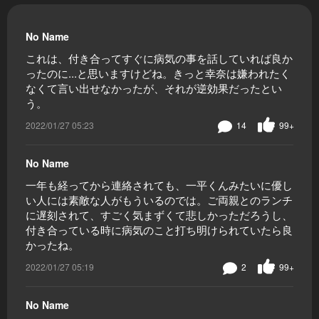
No Name
これは、付き合ってすぐに病気の事を話していれば良か
ったのに...と思いますけどね。きっと幸奈は嫌われたく
なくて言い出せなかったが、それが逆効果だったとい
う。
2022/01/27 05:23
14
99+
No Name
一年も経ってから連絡されても、一平くんみたいに優し
い人には素敵な人がもういるのでは。ご両親とのランチ
に遅刻されて、すごく気まずくて悲しかっただろうし、
付き合っている時に病気のこと打ち明けられていたら良
かったね。
2022/01/27 05:19
2
99+
No Name