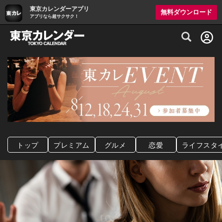
東京カレンダーアプリ
無料ダウンロード
アプリなら超サクサク！
グルメ情報・プレミアムレストラン予約サイト
トップ
プレミアム
グルメ
恋愛
ライフスタ