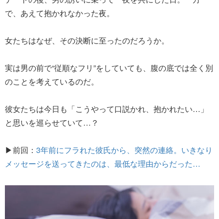
で、あえて抱かれなかった夜。
女たちはなぜ、その決断に至ったのだろうか。
実は男の前で“従順なフリ”をしていても、腹の底では全く別
のことを考えているのだ。
彼女たちは今日も「こうやって口説かれ、抱かれたい…」
と思いを巡らせていて…？
▶前回：
3年前にフラれた彼氏から、突然の連絡。いきなり
メッセージを送ってきたのは、最低な理由からだった…