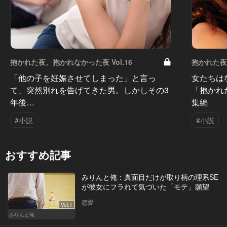
抱かれた夜、抱かれなかった夜 Vol.16
抱かれた夜、
「他の子を妊娠させてしまった」と言っ
女たちは
て、突然別れを告げてきた男。しかしその3
「抱かれ
年後…
集編
#小説
#小説
おすすめ記事
みりんと俺：真面目だけが取り柄の理系SE
が彼女にフラれて気づいた「モテ」願望
恋愛
Vol.1
みりんと俺