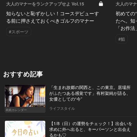
大人のマナーをランクアップせよ Vol.15
大人のマナー
知らないと恥ずかしい！コースデビューす
初めての
る前に押さえておくべきゴルフのマナー
たへ。知
「お作法
#スポーツ
#鮨
おすすめ記事
「生まれ故郷の関西と、この東京。居場所
がふたつある感覚です」有村架純が語る、
女優としての“今”
Vol.133
ライフスタイル
表紙カレンダー
【1/8（日）の運勢をチェック！】出会いを
求めに外へ出ると、キーパーソンと出会え
るかも♡