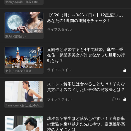
華麗なる転職～年収1,000万超の道～
【9/20（月）～9/26（日）】12星座別に、
あなたの1週間の運勢をチェック！
ライフスタイル
Vol.27
東カレ週間占い
元同僚と結婚するも4年で離婚。麻布十番
在住・起業家美女が許せなかった旦那の行
動とは？
Vol.8
ライフスタイル
東京リアル女子図鑑
ストレス解消法は食べることだけ！そんな
貴方にオススメしたい最強の発散法とは？
ライフスタイル
17
Vol.10
Transform〜あなたは今の自分に満足してますか？〜
幼稚舎卒業生ほど落第しやすい！？高倍率
の受験を乗り越えた先に待つ、慶應義塾高
校の大変さとは