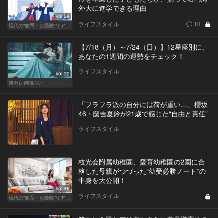
外大に進学できる理由
Vol.29
ライフスタイル
10
現代の“教育・お受験”リアルドキュメント
【7/18（月）～7/24（日）】12星座別に、
あなたの1週間の運勢をチェック！
ライフスタイル
Vol.70
東カレ週間占い
「フラフラ派の自分には荷が重い…」櫻坂
46・藤吉夏鈴が21歳で感じた“自由と責任”
ライフスタイル
枝光会附属幼稚園、愛育幼稚園の2園に合
格した母親がつづった“幼受必勝ノート”の
中身を大公開！
Vol.46
ライフスタイル
現代の“教育・お受験”リアルドキュメント