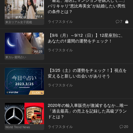
「最近、港区にマンションを購入して…」
バリキャリ“恵比寿美女”が結婚したい男性
の条件とは？
Vol.4
ライフスタイル
7
東京リアル女子図鑑
【9/6（月）～9/12（日）】12星座別に、
あなたの1週間の運勢をチェック！
ライフスタイル
Vol.25
東カレ週間占い
【3/25（土）の運勢をチェック！】視点を
変えると新しい出会いがありそう
ライフスタイル
2020年の輸入車販売が激減するなか…唯一
「過去最高」の売上を記録した高級ブラン
ドとは？
Vol.188
ライフスタイル
20
World Trend News