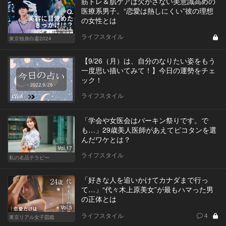
筋トレ＆肌ケアは欠かさない美意識高めの
医療系男子。“恋愛は熱しにくい”彼の理想
の女性とは
Vol.14
ライフスタイル
東京独身白書2024
【9/26（月）は、自分のなりたい姿をもう
一度思い描いてみて！】今日の運勢をチェ
ック！
ライフスタイル
「学会や女医会はバーキン祭りです。で
も…」29歳美人医師があえてピコタンを選
んだワケとは？
Vol.17
ライフスタイル
私の名品テラピー
「好きな人を追いかけてカナダまで行っ
て…」“代々木上原美女”が最もハマった男
の正体とは
Vol.5
ライフスタイル
4
東京リアル女子図鑑