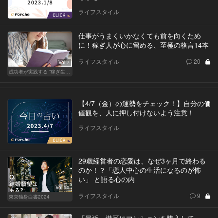
ライフスタイル
仕事がうまくいかなくても前を向くため
に！稼ぎ人が心に留める、至極の格言14本
ライフスタイル
20
Vol.7
成功者が実践する “稼ぎ生活”
【4/7（金）の運勢をチェック！】自分の価
値観を、人に押し付けないよう注意！
ライフスタイル
29歳経営者の恋愛は、なぜ3ヶ月で終わる
のか！？「恋人中心の生活になるのが怖
い」 と語る心の内
Vol.10
ライフスタイル
9
東京独身白書2024