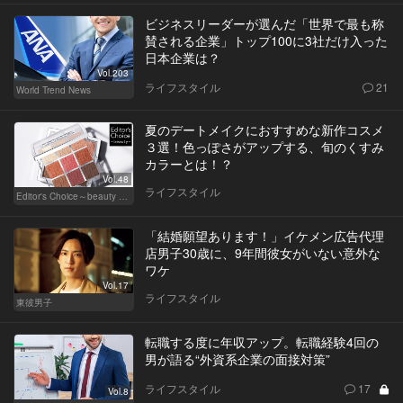
ビジネスリーダーが選んだ「世界で最も称
賛される企業」トップ100に3社だけ入った
日本企業は？
Vol.203
ライフスタイル
21
World Trend News
夏のデートメイクにおすすめな新作コスメ
３選！色っぽさがアップする、旬のくすみ
カラーとは！？
Vol.48
ライフスタイル
Editor's Choice～beauty & wellness～
「結婚願望あります！」イケメン広告代理
店男子30歳に、9年間彼女がいない意外な
ワケ
Vol.17
ライフスタイル
東彼男子
転職する度に年収アップ。転職経験4回の
男が語る“外資系企業の面接対策”
ライフスタイル
17
Vol.8