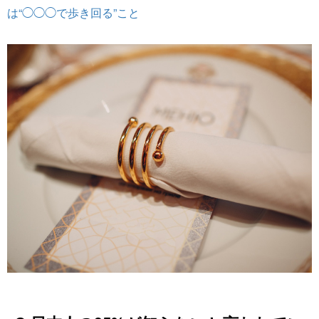
は“◯◯◯で歩き回る”こと