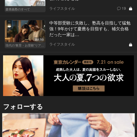
Vol.5
ライフスタイル
19
慶應義塾のすべて
中等部受験に失敗し、塾高を目指して猛勉
強！9年かけて慶應を目指すも、補欠合格
だった一家は…
Vol.50
ライフスタイル
現代の“教育・お受験”リアルドキュメント
フォローする