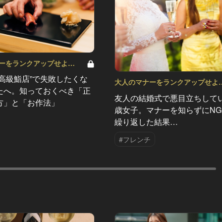
ーをランクアップせよ
“高級鮨店”で失敗したくな
大人のマナーをランクアップせよ
たへ。知っておくべき「正
Vol.13
友人の結婚式で悪目立ちしてい
方」と「お作法」
歳女子。マナーを知らずにN
繰り返した結果…
#フレンチ