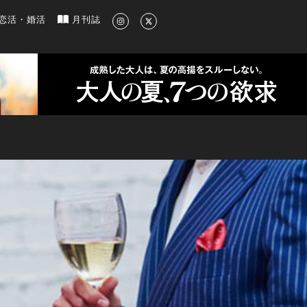
新のグルメ、洗練されたライフスタイル情報
恋活・婚活
月刊誌