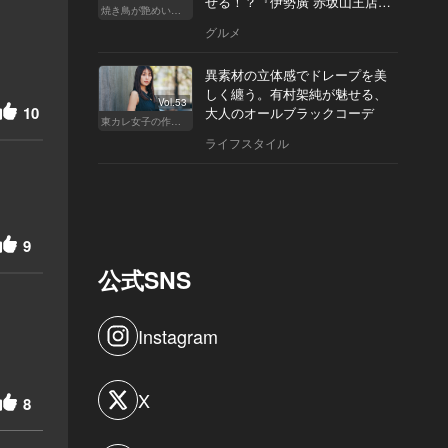
せる！？『伊勢廣 赤坂山王店』
焼き鳥が艶めいてきた
へ
グルメ
異素材の立体感でドレープを美
しく纏う。有村架純が魅せる、
Vol.53
10
大人のオールブラックコーデ
東カレ女子の作り方
ライフスタイル
9
公式SNS
Instagram
X
8