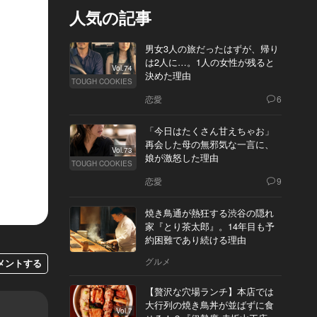
人気の記事
男女3人の旅だったはずが、帰り
は2人に…。1人の女性が残ると
Vol.74
決めた理由
TOUGH COOKIES
恋愛
6
「今日はたくさん甘えちゃお」
再会した母の無邪気な一言に、
Vol.73
娘が激怒した理由
TOUGH COOKIES
恋愛
9
焼き鳥通が熱狂する渋谷の隠れ
家『とり茶太郎』。14年目も予
約困難であり続ける理由
グルメ
メントする
【贅沢な穴場ランチ】本店では
大行列の焼き鳥丼が並ばずに食
Vol.7