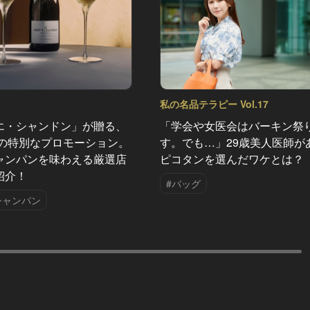
私の名品テラピー Vol.17
エ・シャンドン」が贈る、
「学会や女医会はバーキン祭
夏の特別なプロモーション。
す。でも…」29歳美人医師が
ャンパンを味わえる厳選店
ピコタンを選んだワケとは？
紹介！
#バッグ
シャンパン