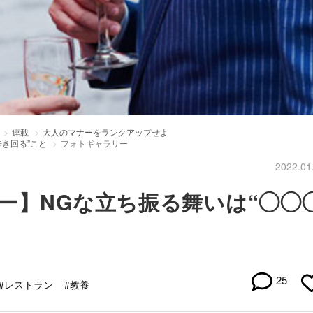
連載
大人のマナーをランクアップせよ
き回る”こと
フォトギャラリー
2022.01
ー】NGな立ち振る舞いは“◯◯
25
#レストラン
#教養