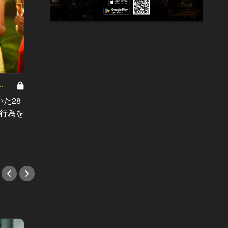
大人のマナーをランクアップせよ
大人の
Vol.12
Vol.11
た28
お店選びから当日の段取りまで。絶
ご挨拶
G行為を
対に失敗できない“両家顔合わせ”で
で。い
気をつけるべき4つのポイント
正月マ
#マナー
#マナ