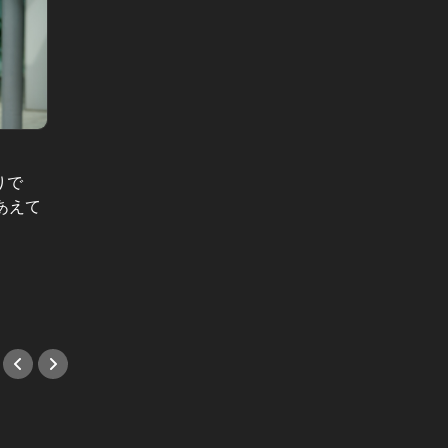
りで
パーフェクトフライト Vol.9
不動産購
あえて
地中海の美しきオーシャンブルーを
「この
望む高級リゾートに、CAも夢中！ア
と31
モーレ、南イタリア旅
後、あ
#旅行
#イン