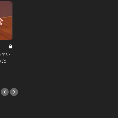
8
男と女の答えあわせ【A】 Vol.308
ってい
結婚願望ゼロだった27歳男性が、交
れた
際2年で突然プロポーズ。彼の心が
変わった“理由”とは
#小説