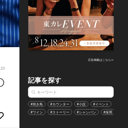
広告掲載はこちら≫
.20
記事を探す
◯
#焼き鳥
#カウンター
#小説
#イベント
#港区
#ワイン
#ストーリー
#シャンパン
#採用
#恋