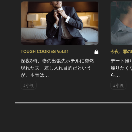
TOUGH COOKIES Vol.51
今夜、罪の味を
深夜3時、妻の出張先ホテルに突然
デート帰
現れた夫。差し入れ目的だという
帰りたく
が、本音は…
ら…
#小説
#小説