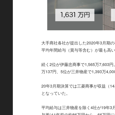
大手商社各社が提出した2020年3月期
平均年間給与（賞与等含む）が最も高いのは
続く2位が伊藤忠商事で1,565万7,603円
万137円、5位が三井物産で1,393万4,0
20年3月期決算では三菱商事が収益（14
となっていた。
平均給与は三井物産を除く4社が19年
与差は1年前の約86万円から、66万円