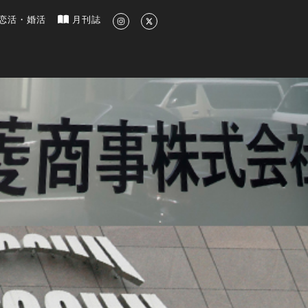
新のグルメ、洗練されたライフスタイル情報
恋活・婚活
月刊誌