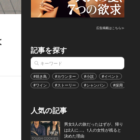
広告掲載はこちら≫
は
記事を探す
#焼き鳥
#カウンター
#小説
#イベント
#港区
#ワイン
#ストーリー
#シャンパン
#採用
#恋
人気の記事
男女3人の旅だったはずが、帰り
は2人に…。1人の女性が残ると
Vol.74
決めた理由
TOUGH COOKIES