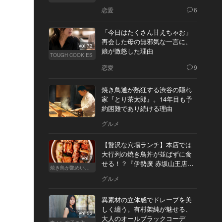
恋愛
6
「今日はたくさん甘えちゃお」
再会した母の無邪気な一言に、
Vol.73
娘が激怒した理由
TOUGH COOKIES
恋愛
9
焼き鳥通が熱狂する渋谷の隠れ
家『とり茶太郎』。14年目も予
約困難であり続ける理由
グルメ
【贅沢な穴場ランチ】本店では
大行列の焼き鳥丼が並ばずに食
Vol.7
せる！？『伊勢廣 赤坂山王店』
焼き鳥が艶めいてきた
へ
グルメ
異素材の立体感でドレープを美
しく纏う。有村架純が魅せる、
Vol.53
大人のオールブラックコーデ