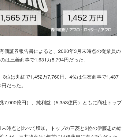
の有価証券報告書によると、2020年3月末時点の従業員の
三菱商事で1,631万8,794円だった。
。3位は丸紅で1,452万7,760円、4位は住友商事で1,437
00円だった。
兆7,000億円）、純利益（5,353億円）ともに商社トップ
3月末時点と比べて増加。トップの三菱と2位の伊藤忠の給
に縮んだ。三井物産は1年前には伊藤忠に次ぐ3位だった