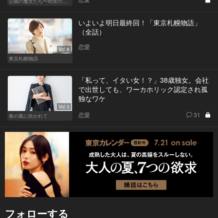
公園の魔女たち〜幼受の世界〜
いよいよ明日最終回！「東京札幌物語」
（全話）
恋愛
Vol.8
東京札幌物語
「私って、イタい女！？」38歳独女。会社
で出世しても、ワーカホリック認定され孤
独なワケ
Vol.3
恋愛
31
春の風に吹かれて
フォローする