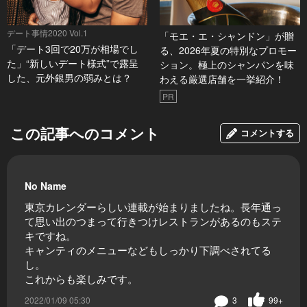
デート事情2020 Vol.1
「モエ・エ・シャンドン」が贈
「デート3回で20万が相場でし
る、2026年夏の特別なプロモー
た」“新しいデート様式”で露呈
ション。極上のシャンパンを味
した、元外銀男の弱みとは？
わえる厳選店舗を一挙紹介！
PR
この記事へのコメント
コメントする
No Name
東京カレンダーらしい連載が始まりましたね。長年通っ
て思い出のつまって行きつけレストランがあるのもステ
キですね。
キャンティのメニューなどもしっかり下調べされてる
し。
これからも楽しみです。
2022/01/09 05:30
3
99+