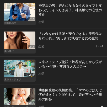
神楽坂の男：好きになる女性のタイプも変
わったワイン好き男子、神楽坂での心境の
変化
Vol.1
恋愛
神楽坂の男
「お金をかけるほど安心できる」美容代は
月25万円。“美しさ”に執着する女の生態
恋愛
74
Vol.1
美活時代
東京ネイティブ物語：渋谷があるから僕が
いる 〜俳優・前川泰之の場合〜
恋愛
Vol.1
東京ネイティブ
幼稚園受験の模擬面接。「ママのごはんは
何が好き？」と聞かれて、娘が言った予想
外の回答
Vol.8
恋愛