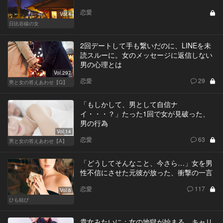
恋愛
Vol.4
日比谷線の女
2回デートして手も繋いだのに、LINEを未
読スルーに。女のメッセージに返信しない
男の心理とは
Vol.297
恋愛
29
男と女の答えあわせ【Q】
「もしかして、男として自信ナ
イ・・・？」たった1回で女が見破った、
男の行為
Vol.14
恋愛
63
男と女の答えあわせ【A】
「どうしてそんなこと、今さら…」女を男
性不信にさせた元彼が放った、衝撃の一言
恋愛
117
Vol.6
ひも結び
貴女みたいに：女の地獄が始まる。キャリ