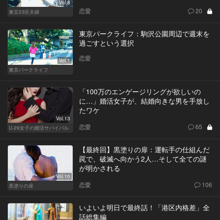
Vol.8
恋愛
20
東京23区夫婦
東京パークライフ：駒沢公園周辺で週末を
過ごすという選択
恋愛
Vol.1
東京パークライフ
「100万のエンゲージリングが欲しいの
に…」婚活女子が、結婚向きな男を手放し
たワケ
Vol.13
恋愛
65
U-29女子の婚活サバイバル
【最終回】黒塗りの扉：運転手の仕組んだ
罠で、破滅へ向かう2人…そして全ての謎
が明かされる
Vol.10
恋愛
106
黒塗りの扉
いよいよ明日で最終話！「港区内格差」全
話総集編