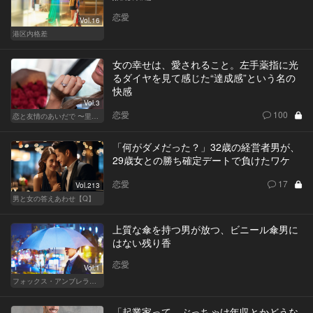
恋愛
Vol.16
港区内格差
女の幸せは、愛されること。左手薬指に光
るダイヤを見て感じた“達成感”という名の
快感
Vol.3
恋愛
100
恋と友情のあいだで 〜里奈 Ver.〜
「何がダメだった？」32歳の経営者男が、
29歳女との勝ち確定デートで負けたワケ
恋愛
17
Vol.213
男と女の答えあわせ【Q】
上質な傘を持つ男が放つ、ビニール傘男に
はない残り香
恋愛
Vol.1
フォックス・アンブレラの男
「起業家って、ぶっちゃけ年収とかどうな