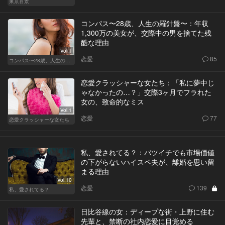
東京百景
コンパス〜28歳、人生の羅針盤〜：年収
1,300万の美女が、交際中の男を捨てた残
酷な理由
Vol.1
恋愛
85
コンパス〜28歳、人生の羅針盤〜
恋愛クラッシャーな女たち：「私に夢中じ
ゃなかったの…？」交際3ヶ月でフラれた
女の、致命的なミス
Vol.1
恋愛
77
恋愛クラッシャーな女たち
私、愛されてる？：バツイチでも市場価値
の下がらないハイスペ夫が、離婚を思い留
まる理由
Vol.10
恋愛
139
私、愛されてる？
日比谷線の女：ディープな街・上野に住む
先輩と、禁断の社内恋愛に目覚める