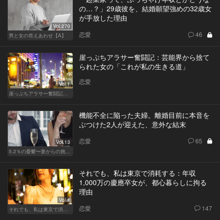
の…？」29歳彼を、結婚願望強めの32歳女
が手放した理由
Vol.270
恋愛
46
男と女の答えあわせ【A】
崖っぷちアラサー奮闘記：芸能界から捨て
られた女の「これが私の生きる道」
恋愛
Vol.1
崖っぷちアラサー奮闘記 written by 内埜さくら
機能不全に陥った夫婦。離婚目前に本音を
ぶつけた2人が迎えた、意外な結末
恋愛
65
Vol.13
5.2％の憂鬱〜妻からの挑戦状〜
それでも、私は東京で消耗する：年収
1,000万の慶應卒女が、都心暮らしに拘る
理由
Vol.1
恋愛
147
それでも、私は東京で消耗する