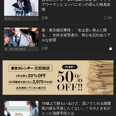
アウーマンとコンパニオンの歪んだ格差友
情
Vol.1
恋愛
56
貴女みたいに
新・東京婚活事情：「女は若い美人に限
る。」女好き経営者の、初心を忘れぬリア
ルな欲望
Vol.11
恋愛
新・東京婚活事情
19歳上で娘もいるけど、貢いでくれる開業
医の彼を手放したくない…！そのとき女が
とった強硬手段とは