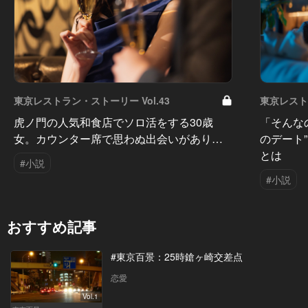
東京レストラン・ストーリー Vol.43
東京レストラ
虎ノ門の人気和食店でソロ活をする30歳
「そんな
女。カウンター席で思わぬ出会いがあり…
のデート
とは
#小説
#小説
おすすめ記事
#東京百景：25時鎗ヶ崎交差点
恋愛
Vol.1