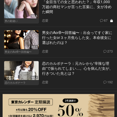
「金目当ての女と思われた？」年収1,000
万超の商社マンが言った言葉に、女が冷め
た瞬間
Vol.5
恋愛
67
男の勘違い
男女のAorB〜回答編〜：出会ってすぐ家に
行った女or３ヶ月焦らした女。本命彼女に
選ばれたのは？
Vol.1
恋愛
273
男女のAorB〜回答編〜
恋のカルボナーラ：元カレから“辛辣な理
由”で振られてしまい…。心を病んだ女が、
行きついた先とは？
Vol.1
恋愛
192
恋のカルボナーラ