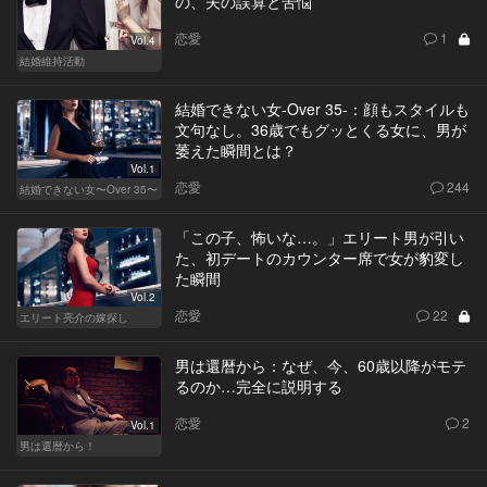
の、夫の誤算と苦悩
恋愛
1
Vol.4
結婚維持活動
結婚できない女-Over 35-：顔もスタイルも
文句なし。36歳でもグッとくる女に、男が
萎えた瞬間とは？
Vol.1
恋愛
244
結婚できない女〜Over 35〜
「この子、怖いな…。」エリート男が引い
た、初デートのカウンター席で女が豹変し
た瞬間
Vol.2
恋愛
22
エリート亮介の嫁探し
男は還暦から：なぜ、今、60歳以降がモテ
るのか…完全に説明する
恋愛
2
Vol.1
男は還暦から！