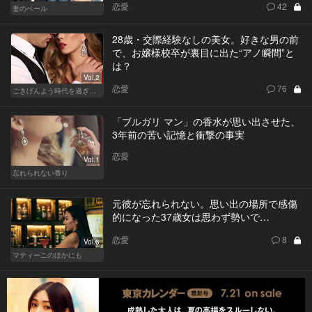
恋愛
42
妻のベール
28歳・交際経験なしの美女。好きな男の前
で、お嬢様校卒が裏目に出た“アノ瞬間”と
は？
Vol.2
恋愛
76
ごきげんよう時代を過ぎても
「ブルガリ マン」の香水が思い出させた、
3年前の苦い記憶と衝撃の事実
恋愛
Vol.1
忘れられない香り
元彼が忘れられない。思い出の場所で感傷
的になった37歳女は思わず勢いで…
恋愛
8
Vol.6
マティーニのほかにも