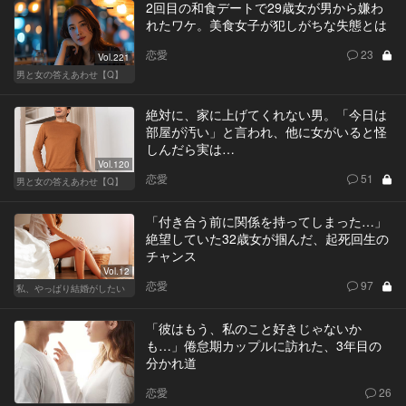
2回目の和食デートで29歳女が男から嫌わ
れたワケ。美食女子が犯しがちな失態とは
恋愛
23
Vol.221
男と女の答えあわせ【Q】
絶対に、家に上げてくれない男。「今日は
部屋が汚い」と言われ、他に女がいると怪
しんだら実は…
Vol.120
恋愛
51
男と女の答えあわせ【Q】
「付き合う前に関係を持ってしまった…」
絶望していた32歳女が掴んだ、起死回生の
チャンス
Vol.12
恋愛
97
私、やっぱり結婚がしたい
「彼はもう、私のこと好きじゃないか
も…」倦怠期カップルに訪れた、3年目の
分かれ道
恋愛
26