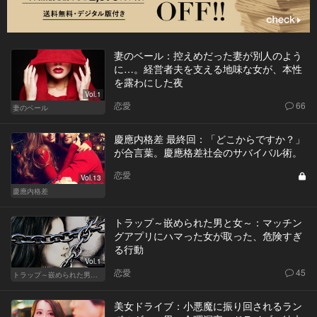
妻のベール：控えめだった妻が別人のよう
に…。経営者夫を支える地味な女が、本性
を露わにした夜
Vol.1
恋愛
66
妻のベール
慶應内格差 最終回：「どこからですか？」
が合言葉。慶應格差社会のサバイバル術。
恋愛
Vol.13
慶應内格差
トラップ～嵌められた男と女～：マッチン
グアプリにハマった女が取った、危険すぎ
る行動
Vol.1
恋愛
45
トラップ～嵌められた男と女～
美女ドライブ：小悪魔に振り回されるラン