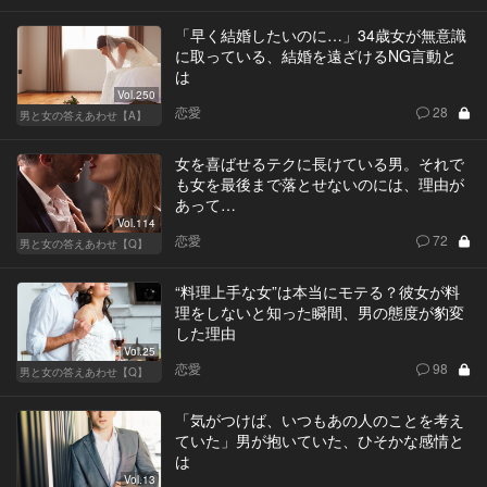
「早く結婚したいのに…」34歳女が無意識
に取っている、結婚を遠ざけるNG言動と
は
Vol.250
恋愛
28
男と女の答えあわせ【A】
女を喜ばせるテクに長けている男。それで
も女を最後まで落とせないのには、理由が
あって…
Vol.114
恋愛
72
男と女の答えあわせ【Q】
“料理上手な女”は本当にモテる？彼女が料
理をしないと知った瞬間、男の態度が豹変
した理由
Vol.25
恋愛
98
男と女の答えあわせ【Q】
「気がつけば、いつもあの人のことを考え
ていた」男が抱いていた、ひそかな感情と
は
Vol.13