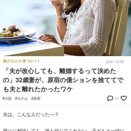
籠のなかの妻 Vol.11
2021.12.02
「夫が改心しても、離婚するって決めた
の」32歳妻が、原宿の億ションを捨ててで
も夫と離れたかったワケ
#小説
#ホテル
#原宿
41
夫は、こんな人だった―？
周りに相談しても、誰も信じてくれない。子どもと一緒に