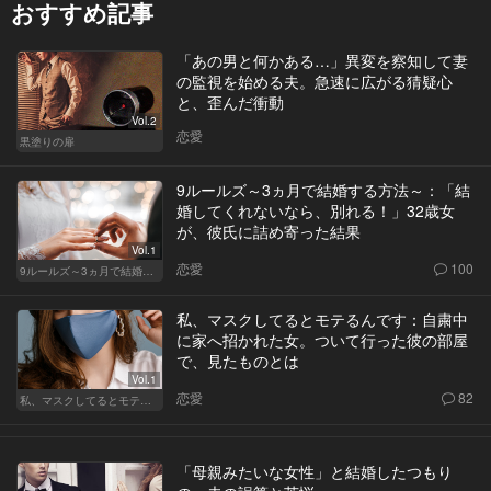
おすすめ記事
「あの男と何かある…」異変を察知して妻
の監視を始める夫。急速に広がる猜疑心
と、歪んだ衝動
Vol.2
恋愛
黒塗りの扉
9ルールズ～3ヵ月で結婚する方法～：「結
婚してくれないなら、別れる！」32歳女
が、彼氏に詰め寄った結果
Vol.1
恋愛
100
9ルールズ～3ヵ月で結婚する方法～
私、マスクしてるとモテるんです：自粛中
に家へ招かれた女。ついて行った彼の部屋
で、見たものとは
Vol.1
恋愛
82
私、マスクしてるとモテるんです
「母親みたいな女性」と結婚したつもり