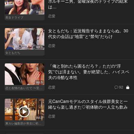
ボルギーニ男。金曜深夜のドライブの結末
は…
Vol.1
恋愛
美女ドライブ
女ともだち：近況報告すらままならぬ。30
代女の会話は“地雷”と“禁句”だらけ
恋愛
Vol.1
女ともだち
「俺と別れたら困るだろ？」ただの“浮
気”では済まない。妻が絶望した、ハイスペ
夫の冷酷な本性
Vol.5
恋愛
92
恋と友情のあいだで 〜里奈 Ver.〜
元CanCamモデルのスタイル抜群美女と一
緒なら楽し過ぎた♡初体験の一人立ち飲み
恋愛
Vol.3
東カレ編集部が美女に初体験させてみた