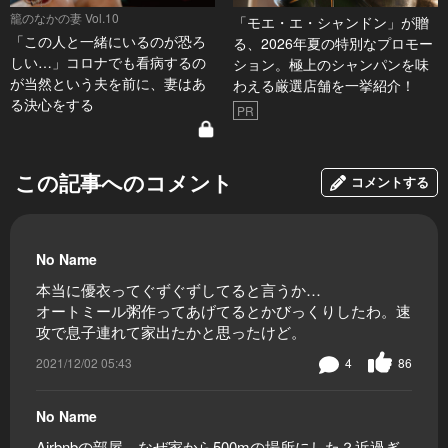
籠のなかの妻 Vol.10
「モエ・エ・シャンドン」が贈
「この人と一緒にいるのが恐ろ
る、2026年夏の特別なプロモー
しい…」コロナでも看病するの
ション。極上のシャンパンを味
が当然という夫を前に、妻はあ
わえる厳選店舗を一挙紹介！
る決心をする
PR
この記事へのコメント
コメントする
No Name
本当に優衣ってぐずぐずしてると言うか…
オートミール粥作ってあげてるとかびっくりしたわ。速
攻で息子連れて家出たかと思ったけど。
2021/12/02 05:43
4
86
No Name
Airbnbの部屋、なぜ家から500mの場所にした？近過ぎ