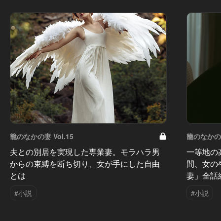
籠のなかの妻 Vol.15
籠のなかの妻 
夫との別居を実現した専業妻。モラハラ男
一等地の
からの束縛を断ち切り、女が手にした自由
間、女の
とは
妻」全話
#小説
#小説