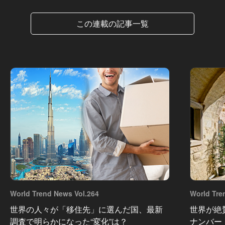
この連載の記事一覧
World Trend News Vol.264
World Tre
世界の人々が「移住先」に選んだ国、最新
世界が絶
調査で明らかになった“変化”は？
ナンバー