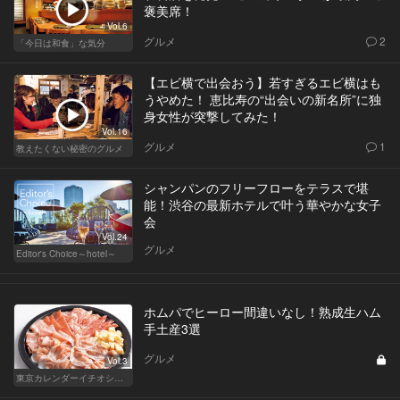
褒美席！
Vol.6
グルメ
2
「今日は和食」な気分
【エビ横で出会おう】若すぎるエビ横はも
うやめた！ 恵比寿の“出会いの新名所”に独
身女性が突撃してみた！
Vol.16
グルメ
1
教えたくない秘密のグルメ
シャンパンのフリーフローをテラスで堪
能！渋谷の最新ホテルで叶う華やかな女子
会
Vol.24
グルメ
Editor's Choice～hotel～
ホムパでヒーロー間違いなし！熟成生ハム
手土産3選
グルメ
Vol.3
東京カレンダーイチオシ！絶対外さない手土産