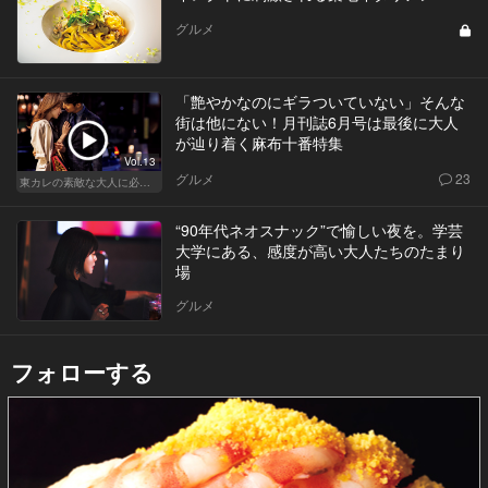
グルメ
「艶やかなのにギラついていない」そんな
街は他にない！月刊誌6月号は最後に大人
が辿り着く麻布十番特集
Vol.13
グルメ
23
東カレの素敵な大人に必要なこと
“90年代ネオスナック”で愉しい夜を。学芸
大学にある、感度が高い大人たちのたまり
場
グルメ
フォローする