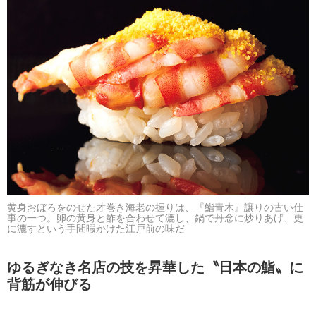
黄身おぼろをのせた才巻き海老の握りは、『鮨青木』譲りの古い仕
事の一つ。卵の黄身と酢を合わせて漉し、鍋で丹念に炒りあげ、更
に漉すという手間暇かけた江戸前の味だ
ゆるぎなき名店の技を昇華した〝日本の鮨〟に
背筋が伸びる