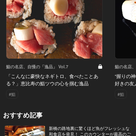
鮨の名店、自慢の「逸品」 Vol.7
鮨の名店、自
「こんなに豪快なネギトロ、食べたことあ
“握りの
る？」恵比寿の鮨ツウの心を掴む逸品
好きの友
#鮨
#鮨
おすすめ記事
新橋の路地裏に驚くほど魚がフレッシュな
和食店を発見！ このカウンターが最高のご