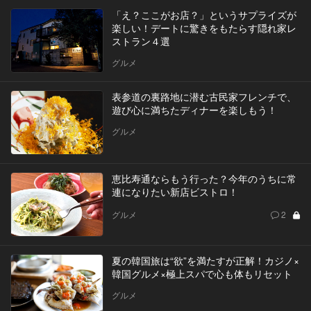
「え？ここがお店？」というサプライズが
楽しい！デートに驚きをもたらす隠れ家レ
ストラン４選
グルメ
表参道の裏路地に潜む古民家フレンチで、
遊び心に満ちたディナーを楽しもう！
グルメ
恵比寿通ならもう行った？今年のうちに常
連になりたい新店ビストロ！
グルメ
2
夏の韓国旅は“欲”を満たすが正解！カジノ×
韓国グルメ×極上スパで心も体もリセット
グルメ