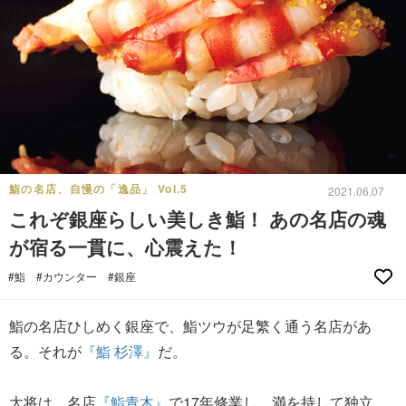
鮨の名店、自慢の「逸品」 Vol.5
2021.06.07
これぞ銀座らしい美しき鮨！ あの名店の魂
が宿る一貫に、心震えた！
#鮨
#カウンター
#銀座
鮨の名店ひしめく銀座で、鮨ツウが足繁く通う名店があ
る。それが
『鮨 杉澤』
だ。
大将は、名店
『鮨青木』
で17年修業し、満を持して独立。