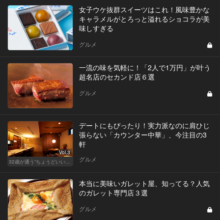
女子ウケ抜群スイーツはこれ！風味豊かな
キャラメルがとろっと溢れるショコラが美
味しすぎる
グルメ
一流の味を気軽に！「2人で1万円」が叶う
超名店のセカンド店６選
グルメ
デートにもぴったり！実力派なのに肩ひじ
張らない「カウンター中華」、今注目の3
軒
Vol.3
グルメ
32歳が通う“ちょうどいい”価格の店
本当に美味いガレット屋、知ってる？人気
のガレット専門店３選
グルメ