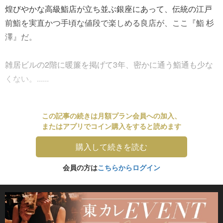
煌びやかな高級鮨店が立ち並ぶ銀座にあって、伝統の江戸
前鮨を実直かつ手頃な値段で楽しめる良店が、ここ『鮨 杉
澤』だ。
雑居ビルの2階に暖簾を掲げて3年、密かに通う鮨通も少な
くない。......
この記事の続きは月額プラン会員への加入、
またはアプリでコイン購入をすると読めます
購入して続きを読む
会員の方は
こちらからログイン