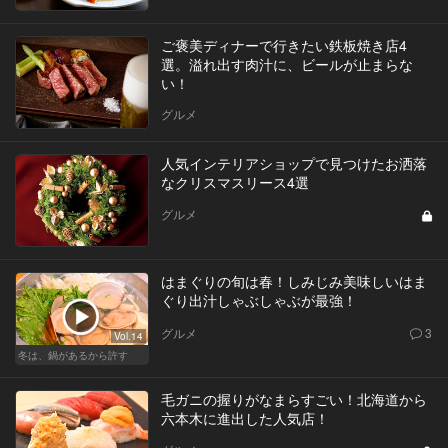
ご褒美ディナーで行きたい鉄板焼き店4
選。溢れ出す肉汁に、ビールが止まらな
い！
グルメ
人気インテリアショップで見つけたお洒落
なクリスマスリース4選
グルメ
はまぐりの旬は春！しみじみ美味しいはま
ぐり出汁しゃぶしゃぶが最強！
グルメ
3
Vol.14
冬は、鍋があるから許す
毛ガニの握りがなまらすごい！北海道から
六本木に進出した人気店！