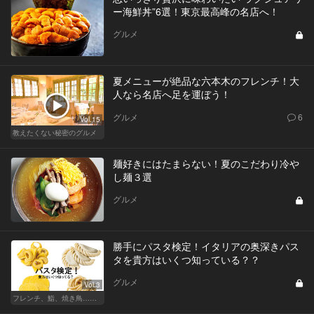
ー海鮮丼”6選！東京最高峰の名店へ！
グルメ
夏メニューが絶品な六本木のフレンチ！大
人なら名店へ足を運ぼう！
グルメ
6
Vol.15
教えたくない秘密のグルメ
麺好きにはたまらない！夏のこだわり冷や
し麺３選
グルメ
勝手にパスタ検定！イタリアの奥深きパス
タを貴方はいくつ知っている？？
グルメ
Vol.3
フレンチ、鮨、焼き鳥…グルメなら知っておきたい知識