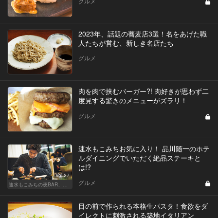
グルメ
2023年、話題の蕎麦店3選！名をあげた職
人たちが営む、新しき名店たち
グルメ
肉を肉で挟むバーガー?! 肉好きが思わず二
度見する驚きのメニューがズラリ！
グルメ
速水もこみちお気に入り！ 品川随一のホテ
ルダイニングでいただく絶品ステーキと
は!?
Vol.27
グルメ
速水もこみちの夜BAR、夜メシ、夜レシピ
目の前で作られる本格生パスタ！食欲をダ
イレクトに刺激される築地イタリアン