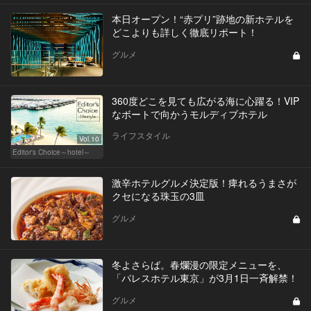
本日オープン！“赤プリ”跡地の新ホテルを
どこよりも詳しく徹底リポート！
グルメ
360度どこを見ても広がる海に心躍る！VIP
なボートで向かうモルディブホテル
ライフスタイル
Vol.10
Editor's Choice～hotel～
激辛ホテルグルメ決定版！痺れるうまさが
クセになる珠玉の3皿
グルメ
冬よさらば。春爛漫の限定メニューを、
「パレスホテル東京」が3月1日一斉解禁！
グルメ