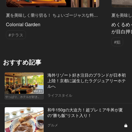
夏を美味しく乗り切る！ ちょいゴージャスな料理
夏を美味し
たち Vol.16
たち Vol.1
Colonial Garden
めくるめ
が目白押
#テラス
#鮨
おすすめ記事
海外リゾート好き注目のブランドが日本初
上陸！京都に誕生したラグジュアリーホテ
ルへ
Vol.31
ライフスタイル
やっぱり、ホテルが好き。
和牛150gの大迫力！超プレミア牛丼が夏
の“勝ち飯”リスト入り！
グルメ