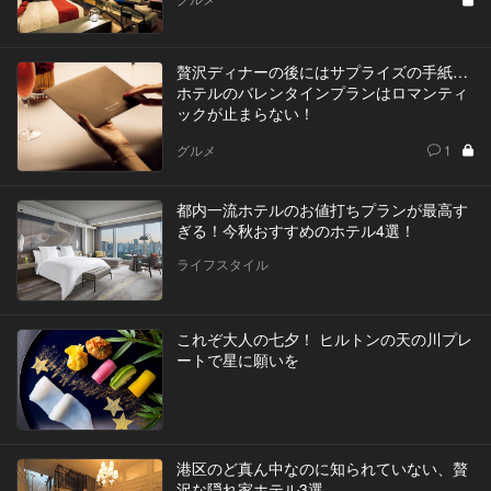
贅沢ディナーの後にはサプライズの手紙…
ホテルのバレンタインプランはロマンティ
ックが止まらない！
グルメ
1
都内一流ホテルのお値打ちプランが最高す
ぎる！今秋おすすめのホテル4選！
ライフスタイル
これぞ大人の七夕！ ヒルトンの天の川プレ
ートで星に願いを
港区のど真ん中なのに知られていない、贅
沢な隠れ家ホテル3選