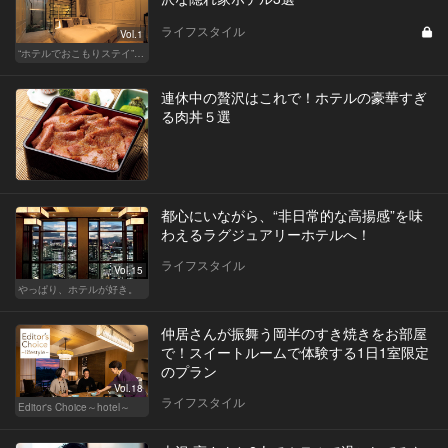
ライフスタイル
Vol.1
“ホテルでおこもりステイ”が大人デートに最高の選択だ
連休中の贅沢はこれで！ホテルの豪華すぎ
る肉丼５選
都心にいながら、“非日常的な高揚感”を味
わえるラグジュアリーホテルへ！
ライフスタイル
Vol.15
やっぱり、ホテルが好き。
仲居さんが振舞う岡半のすき焼きをお部屋
で！スイートルームで体験する1日1室限定
のプラン
Vol.18
ライフスタイル
Editor's Choice～hotel～