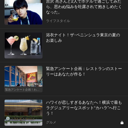
吉沢 亮さんと2人でホテルで過ごしてみた
ら、思わぬ悩みを吐露されて抱きしめたく
なった。
ライフスタイル
浴衣ナイト！ザ･ペニンシュラ東京の夏の
お楽しみ
緊急アンケート企画：レストランのストー
リーはあなたが作る！
Vol.1
緊急アンケート企画！わたしと＂あの＂レストラン
ハワイが恋しすぎるあなたへ！横浜で最も
ラグジュアリーなスポット“カハラ”へ行こ
う！
グルメ