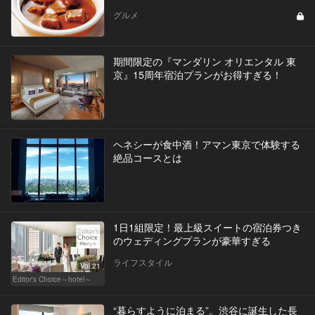
グルメ
期間限定の『マンダリン オリエンタル 東
京』15周年宿泊プランがお得すぎる！
ヘネシーが食中酒！アマン東京で体験する
絶品コースとは
1日1組限定！最上級スイートの宿泊券つき
のウェディングプランが豪華すぎる
ライフスタイル
Vol.21
Editor's Choice～hotel～
“暮らすように泊まる”。渋谷に誕生した長