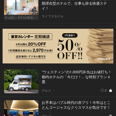
期滞在型ホテルで、仕事も捗る快適ステ
イ！
Vol.29
ライフスタイル
やっぱり、ホテルが好き。
”ウェスティン”の1,000円弁当はお値打ち！
都内ホテルの「今だけ！」な特別プラン４
選
グルメ
2
お手本はバブル時代の赤プリ！今年はとこ
とんゴージャスなクリスマスが気分です！
グルメ