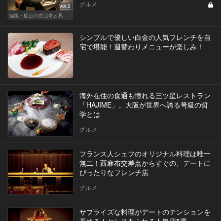
グルメ
Vol.3
編集・船山の恵比寿と私、ときどきルノアール
シンプルで優しい白金の人気フレンチを自
宅で堪能！週替わりメニューが楽しみ！
海外在住の食通も憧れる三ツ星レストラン
「HAJIME」。大阪が世界へ誇る弩級の哲
学とは
グルメ
フランス人シェフのオリジナル料理は唯一
無二！西麻布交差点からすぐの、デートに
ぴったりなフレンチ店
グルメ
サプライズな料理がデートのテンションを
高める！センスあふれる人気店5選