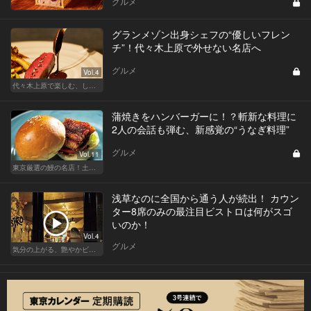
グルメ
グランメゾン出身シェフの“優しいフレン
チ”！代々木上原で外せない名店へ
グルメ
Vol.4
代々木上原で楽しむ、しっとり大人デート
蒲焼きをハンバーガーに！？斬新な料理に
2人の会話も弾む、新感覚の“うなぎ料理”
グルメ
Vol.11
東京厳選の鰻の名店！土用の丑の日じゃなくても行きたい
浅草なのに全国から通う人が続出！ カウン
ター8席のみの最注目ビストロは何がスゴ
いのか！
Vol.4
グルメ
気分の上がる、艶やかビストロ