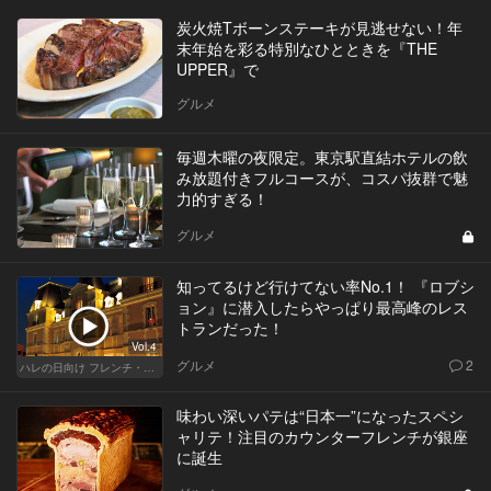
炭火焼Tボーンステーキが見逃せない！年
末年始を彩る特別なひとときを『THE
UPPER』で
グルメ
毎週木曜の夜限定。東京駅直結ホテルの飲
み放題付きフルコースが、コスパ抜群で魅
力的すぎる！
グルメ
知ってるけど行けてない率No.1！ 『ロブシ
ョン』に潜入したらやっぱり最高峰のレス
トランだった！
Vol.4
グルメ
2
ハレの日向け フレンチ・高級店
味わい深いパテは“日本一”になったスペシ
ャリテ！注目のカウンターフレンチが銀座
に誕生