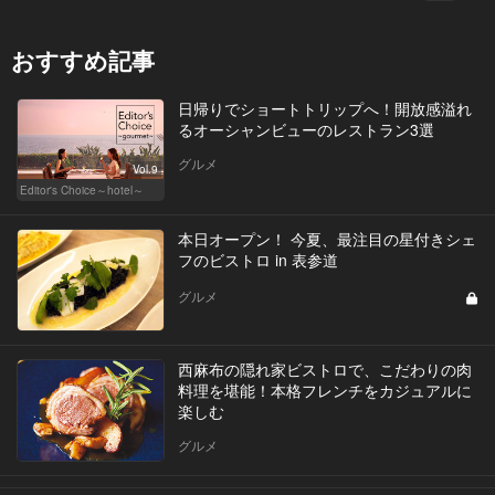
おすすめ記事
日帰りでショートトリップへ！開放感溢れ
るオーシャンビューのレストラン3選
グルメ
Vol.9
Editor's Choice～hotel～
本日オープン！ 今夏、最注目の星付きシェ
フのビストロ in 表参道
グルメ
西麻布の隠れ家ビストロで、こだわりの肉
料理を堪能！本格フレンチをカジュアルに
楽しむ
グルメ