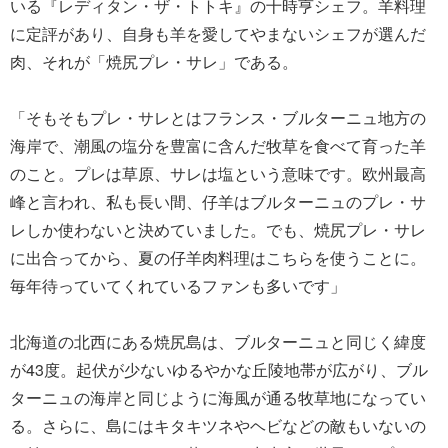
いる『レディタン・ザ・トトキ』の十時亨シェフ。羊料理
に定評があり、自身も羊を愛してやまないシェフが選んだ
肉、それが「焼尻プレ・サレ」である。
「そもそもプレ・サレとはフランス・ブルターニュ地方の
海岸で、潮風の塩分を豊富に含んだ牧草を食べて育った羊
のこと。プレは草原、サレは塩という意味です。欧州最高
峰と言われ、私も長い間、仔羊はブルターニュのプレ・サ
レしか使わないと決めていました。でも、焼尻プレ・サレ
に出合ってから、夏の仔羊肉料理はこちらを使うことに。
毎年待っていてくれているファンも多いです」
北海道の北西にある焼尻島は、ブルターニュと同じく緯度
が43度。起伏が少ないゆるやかな丘陵地帯が広がり、ブル
ターニュの海岸と同じように海風が通る牧草地になってい
る。さらに、島にはキタキツネやヘビなどの敵もいないの