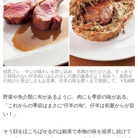
焼尻プレ・サレの味わいを閉じ込め、充満させたひと品。すっきり
と雑味のない仔羊肉にほんの少しの藁の薫香がよく似合う。脂部分
の焼けた香ばしさもお見事。仔羊の味を隅々まで堪能して。￥5,600
野菜や魚介類に旬があるように、肉にも季節の味がある。
「これからの季節はまさに“仔羊の旬”。仔羊は初夏からが旨
い！」
そう顔をほころばせるのは銀座で本物の味を追求し続けて