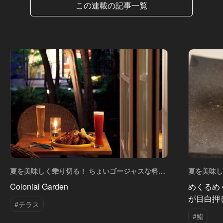
この連載の記事一覧
夏を美味しく乗り切る！ ちょいゴージャスな料理
夏を美味し
たち Vol.16
たち Vol.1
Colonial Garden
めくるめ
が目白押
#テラス
#鮨