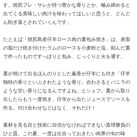
す。焼尻プレ・サレが持つ豊かな香りとか、噛み締めると
出てくる美味しい肉汁を味わってほしいと思うと、どんど
ん削ぎ落とされていくんです」
たとえば「焼尻島産仔羊ロース肉の藁包み焼き」は、表面
の脂だけ焼き付けたラムのロースを小麦粉と塩、刻んだ藁
で作ったものですっぽりと包み、じっくりと火を通す。
藁が焼けて出るほんのりとした薫香が仔羊にも付き「仔羊
独特の香りといぶされたような香り。合わさるとバニラの
ような甘い香りになるんですよね」とシェフ。藁から取り
出したらもう一度焼き、仔羊から出たジュースでソースを
作る。付け合わせなどはなく、それだけ！
素材を見る目と技術に自信がなければできない直球勝負の
ひと皿。この夏、一度は出合っておきたい肉界の旬の味