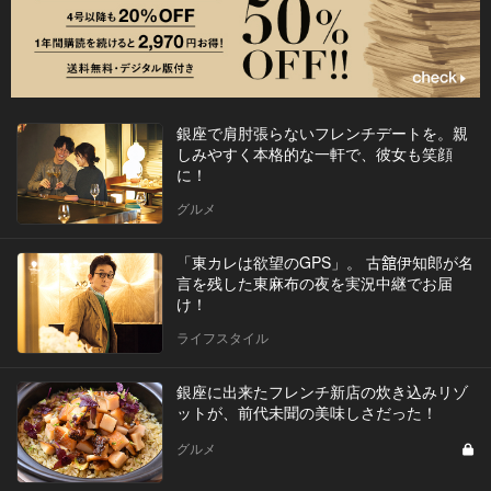
銀座で肩肘張らないフレンチデートを。親
しみやすく本格的な一軒で、彼女も笑顔
に！
グルメ
「東カレは欲望のGPS」。 古舘伊知郎が名
言を残した東麻布の夜を実況中継でお届
け！
ライフスタイル
銀座に出来たフレンチ新店の炊き込みリゾ
ットが、前代未聞の美味しさだった！
グルメ