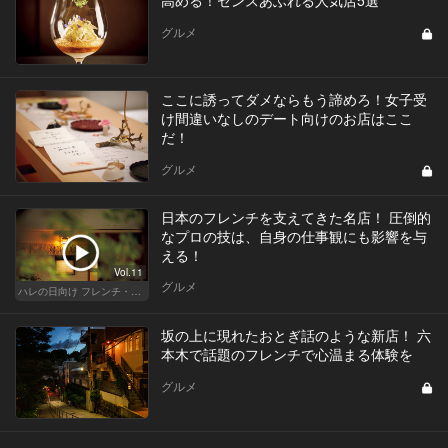
グルメ
ここに誘ってダメならもう諦めろ！女子受
け間違いなしのデート向けのお店はここ
だ！
グルメ
日本のフレンチを支えてきた名店！ 圧倒的
なプロの技は、自身の仕事観にも影響を与
える！
Vol.11
グルメ
ハレの日向け フレンチ・高級店
坂の上に現れたおとぎ話のような新店！ 六
本木で話題のフレンチで心温まる体験を
グルメ