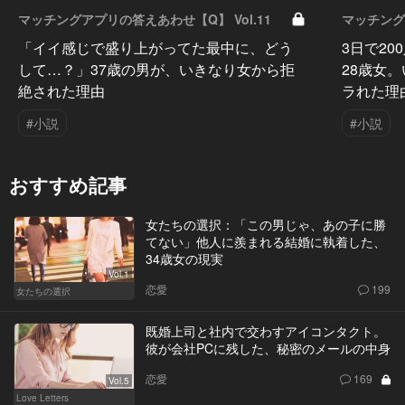
マッチングアプリの答えあわせ【Q】 Vol.11
マッチング
「イイ感じで盛り上がってた最中に、どう
3日で2
して…？」37歳の男が、いきなり女から拒
28歳女
絶された理由
ラれた理
#小説
#小説
おすすめ記事
女たちの選択：「この男じゃ、あの子に勝
てない」他人に羨まれる結婚に執着した、
34歳女の現実
Vol.1
恋愛
199
女たちの選択
既婚上司と社内で交わすアイコンタクト。
彼が会社PCに残した、秘密のメールの中身
恋愛
169
Vol.5
Love Letters