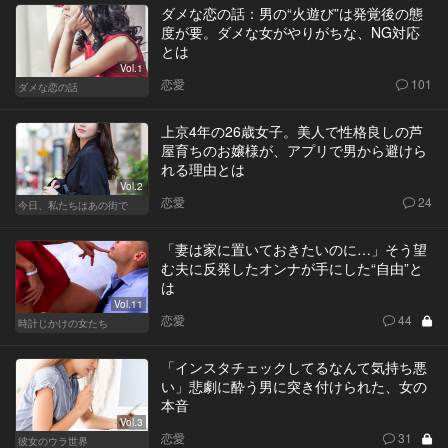
ダメな恋の話：男の“火遊び”は発覚後の態
度が要。ダメな女がやりがちな、NG対応
とは
Vol.1
恋愛
101
ダメな恋の話
上京4年の26歳女子。美人で性格良しの芦
屋育ちのお嬢様が、アプリで男から避けら
れる理由とは
Vol.2
恋愛
24
今日、私たちはあの街で
「妻は家に置いておきたいのに…」そう望
む夫に反発したオンナが手にした“自由”と
は
Vol.11
恋愛
44
時計じかけの女たち
「インスタチェックしてるなんて気持ち悪
い」悲劇に酔う男に突き付けられた、女の
本音
Vol.3
恋愛
31
彼女のウラ世界