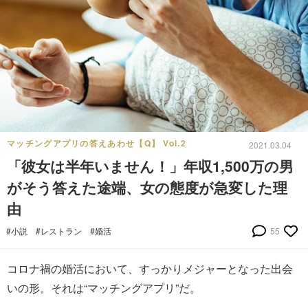
マッチングアプリの答えあわせ【Q】 Vol.2
2021.03.04
「彼女は半年いません！」年収1,500万の男
がそう答えた途端、女の態度が急変した理
由
#小説
#レストラン
#婚活
55
コロナ禍の婚活において、すっかりメジャーとなった出会
いの形。それは“マッチングアプリ”だ。