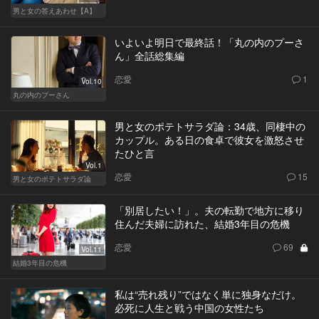
男と女の答えあわせ【A】
いよいよ明日で最終話！「丸の内のプーさ
ん」全話総集編
恋愛
1
Vol.10
丸の内のプーさん
男と女のポテトサラダ論：34歳、同棲中の
カップル。ある日の食卓で彼女を激怒させ
たひと言
Vol.1
恋愛
15
男と女のポテトサラダ論
「別居したい！」。夫の転勤で地方に移り
住んだ夫婦に訪れた、結婚3年目の危機
恋愛
69
Vol.11
結婚3年目の危機
私は“売れ残り”ではなく単に独身なだけ。
必死に人生と戦う中国の女性たち