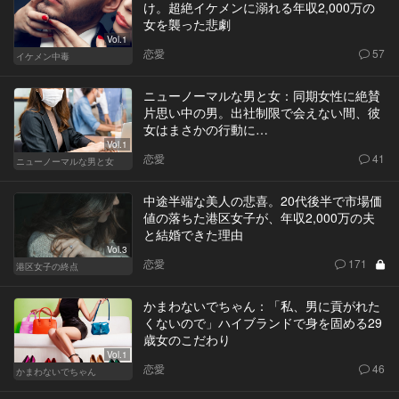
け。超絶イケメンに溺れる年収2,000万の
女を襲った悲劇
Vol.1
恋愛
57
イケメン中毒
ニューノーマルな男と女：同期女性に絶賛
片思い中の男。出社制限で会えない間、彼
女はまさかの行動に…
Vol.1
恋愛
41
ニューノーマルな男と女
中途半端な美人の悲喜。20代後半で市場価
値の落ちた港区女子が、年収2,000万の夫
と結婚できた理由
Vol.3
恋愛
171
港区女子の終点
かまわないでちゃん：「私、男に貢がれた
くないので」ハイブランドで身を固める29
歳女のこだわり
Vol.1
恋愛
46
かまわないでちゃん