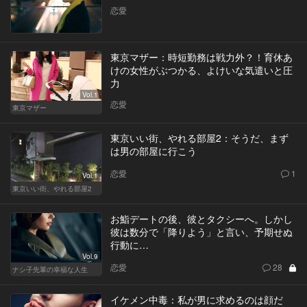
恋愛
東京マザー：時短勤務は戦力外？！育休あ
けの女性がぶつかる、よけいな気遣いと圧
力
Vol.1
恋愛
東京マザー
東京いい街、やれる部屋2：そうだ、まず
は男の部屋に行こう
恋愛
1
Vol.1
東京いい街、やれる部屋2
お鮨デートの後、彼とタクシーへ。しかし
彼は数分で「降りよう」と言い、予期せぬ
行動に…
Vol.9
恋愛
28
ナシ子先輩の幸福な人生
イケメン中毒：私が男に求めるのは顔だ