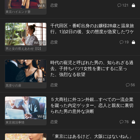
恋愛
121
Vol.5
東京ハイエンド妻
千代田区・番町出身のお嬢様28歳と温泉旅
行。1泊2日の後、女の態度が急変したワケ
恋愛
19
Vol.237
男と女の答えあわせ【Q】
時代の寵児と呼ばれた男の、知られざる過
去。子持ちバツ1女性を妻にするに至っ
た、強烈なる欲望
Vol.5
恋愛
56
黒塗りの扉
５大商社に外コン外銀…すべての一流企業
を蹴った内定ゲッター。恋人と親友に裏切
られた男の意外な決断
Vol.6
恋愛
76
東京就活事情
「東京にはあるけど、大阪にはないねん」