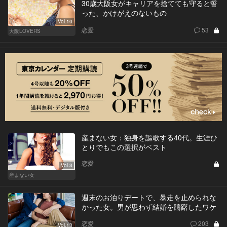
30歳大阪女がキャリアを捨てても守ると誓
った、かけがえのないもの
Vol.10
恋愛
53
大阪LOVERS
産まない女：独身を謳歌する40代。生涯ひ
とりでもこの選択がベスト
恋愛
Vol.3
産まない女
週末のお泊りデートで、暴走を止められな
かった女。男が思わず結婚を躊躇したワケ
恋愛
203
Vol.13