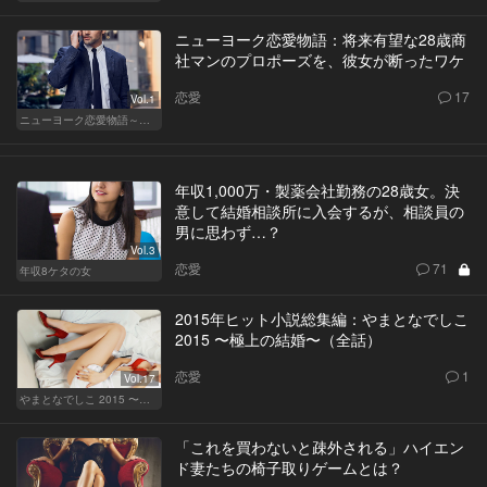
ニューヨーク恋愛物語：将来有望な28歳商
社マンのプロポーズを、彼女が断ったワケ
恋愛
17
Vol.1
ニューヨーク恋愛物語～商社マン遥斗の場合～
年収1,000万・製薬会社勤務の28歳女。決
意して結婚相談所に入会するが、相談員の
男に思わず…？
Vol.3
恋愛
71
年収8ケタの女
2015年ヒット小説総集編：やまとなでしこ
2015 〜極上の結婚〜（全話）
恋愛
1
Vol.17
やまとなでしこ 2015 〜極上の結婚〜
「これを買わないと疎外される」ハイエン
ド妻たちの椅子取りゲームとは？