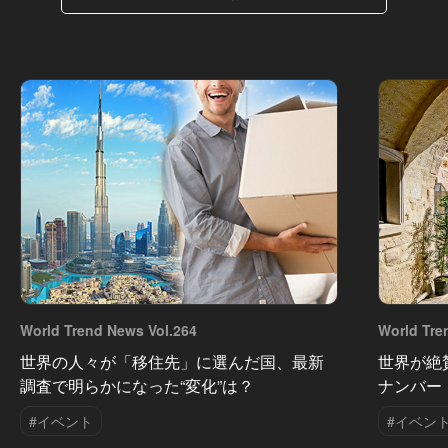
World Trend News Vol.264
World Tre
世界の人々が「移住先」に選んだ国、最新
世界が絶
調査で明らかになった“変化”は？
ナンバー
#イベント
#イベン