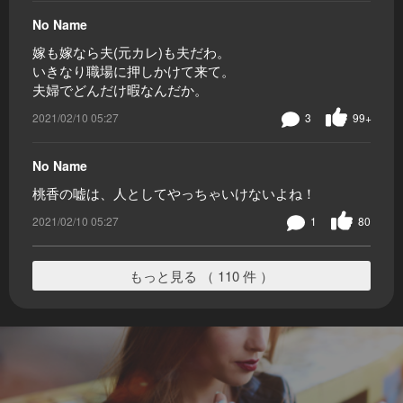
No Name
嫁も嫁なら夫(元カレ)も夫だわ。
いきなり職場に押しかけて来て。
夫婦でどんだけ暇なんだか。
2021/02/10 05:27
3
99+
No Name
桃香の嘘は、人としてやっちゃいけないよね！
2021/02/10 05:27
1
80
もっと見る （ 110 件 ）