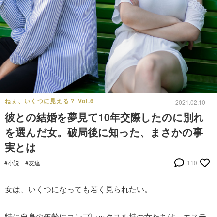
ねぇ、いくつに見える？ Vol.6
2021.02.10
彼との結婚を夢見て10年交際したのに別れ
を選んだ女。破局後に知った、まさかの事
実とは
#小説
#友達
110
女は、いくつになっても若く見られたい。
特に自身の年齢にコンプレックスを持つ女たちは、エステ