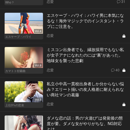
恋愛
31
Who？
エスケープ・ハワイ：ハワイ男に本気にな
るな！海外マジックでのインスタント・ラ
ブにご注意を。
Vol.4
恋愛
エスケープ・ハワイ
ミスコン出身者でも、縁故採用でもない私
が女子アナになれたのには“裏”があった。
地味女を襲った悲劇
Vol.8
恋愛
40
カマトト狂騒曲
私立小中高一貫校出身者しか分からない悩
み？エリート揃いの友人格差に耐えられな
い商社マンの葛藤
Vol.5
恋愛
上位3%の悲哀
ダメな恋の話：男の“火遊び”は発覚後の態
度が要。ダメな女がやりがちな、NG対応
とは