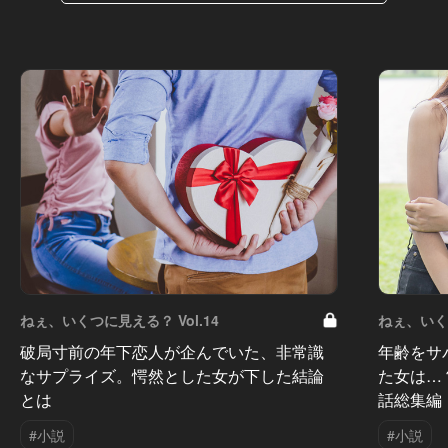
ねぇ、いくつに見える？ Vol.14
ねぇ、いくつ
破局寸前の年下恋人が企んでいた、非常識
年齢をサ
なサプライズ。愕然とした女が下した結論
た女は…
とは
話総集編
#小説
#小説