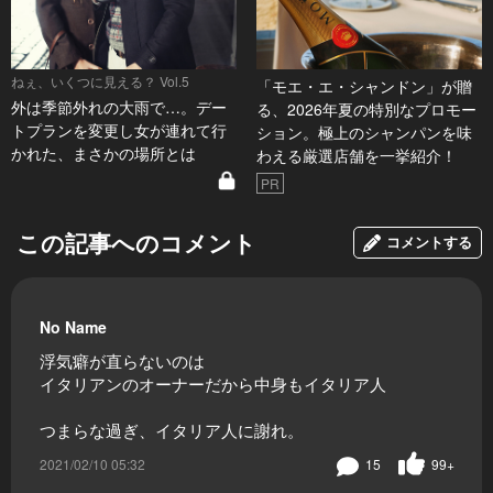
ねぇ、いくつに見える？ Vol.5
「モエ・エ・シャンドン」が贈
外は季節外れの大雨で…。デー
る、2026年夏の特別なプロモー
トプランを変更し女が連れて行
ション。極上のシャンパンを味
かれた、まさかの場所とは
わえる厳選店舗を一挙紹介！
PR
この記事へのコメント
コメントする
No Name
浮気癖が直らないのは
イタリアンのオーナーだから中身もイタリア人
つまらな過ぎ、イタリア人に謝れ。
2021/02/10 05:32
15
99+