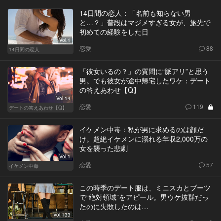
14日間の恋人：「名前も知らない男
と…？」普段はマジメすぎる女が、旅先で
初めての経験をした日
Vol.1
恋愛
88
14日間の恋人
「彼女いるの？」の質問に“脈アリ”と思う
男。でも彼女が途中帰宅したワケ：デート
の答えあわせ【Q】
Vol.14
恋愛
119
デートの答えあわせ【Q】
イケメン中毒：私が男に求めるのは顔だ
け。超絶イケメンに溺れる年収2,000万の
女を襲った悲劇
Vol.1
恋愛
57
イケメン中毒
この時季のデート服は、ミニスカとブーツ
で“絶対領域”をアピール。男ウケ抜群だっ
たのに失敗したのは…
Vol.133