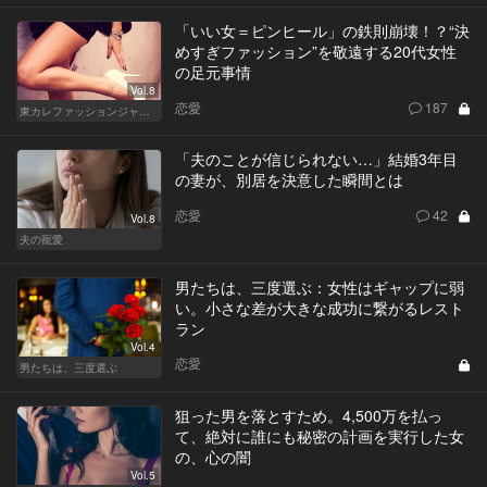
「いい女＝ピンヒール」の鉄則崩壊！？“決
めすぎファッション”を敬遠する20代女性
の足元事情
Vol.8
恋愛
187
東カレファッションジャーナル
「夫のことが信じられない…」結婚3年目
の妻が、別居を決意した瞬間とは
恋愛
42
Vol.8
夫の寵愛
男たちは、三度選ぶ：女性はギャップに弱
い。小さな差が大きな成功に繋がるレスト
ラン
Vol.4
恋愛
男たちは、三度選ぶ
狙った男を落とすため。4,500万を払っ
て、絶対に誰にも秘密の計画を実行した女
の、心の闇
Vol.5