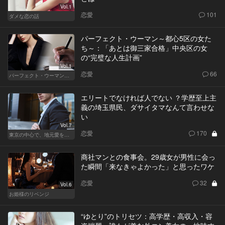
Vol.1
恋愛
101
ダメな恋の話
パーフェクト・ウーマン～都心5区の女た
ち～：「あとは御三家合格」中央区の女
の“完璧な人生計画”
Vol.1
恋愛
66
パーフェクト・ウーマン～都心5区の女たち～
エリートでなければ人でない ？学歴至上主
義の埼玉県民、ダサイタマなんて言わせな
い
Vol.7
恋愛
170
東京の中心で、地元愛をさけぶ
商社マンとの食事会。29歳女が男性に会っ
た瞬間「来なきゃよかった」と思ったワケ
恋愛
32
Vol.6
お姫様のリベンジ
“ゆとり”のトリセツ：高学歴・高収入・容