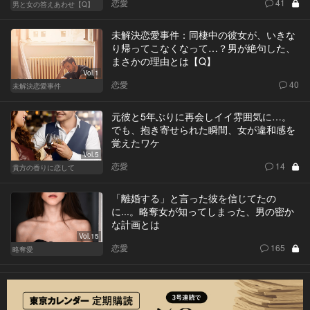
恋愛
41
男と女の答えあわせ【Q】
未解決恋愛事件：同棲中の彼女が、いきな
り帰ってこなくなって…？男が絶句した、
まさかの理由とは【Q】
Vol.1
恋愛
40
未解決恋愛事件
元彼と5年ぶりに再会しイイ雰囲気に…。
でも、抱き寄せられた瞬間、女が違和感を
覚えたワケ
Vol.5
恋愛
14
貴方の香りに恋して
「離婚する」と言った彼を信じてたの
に...。略奪女が知ってしまった、男の密か
な計画とは
Vol.15
恋愛
165
略奪愛