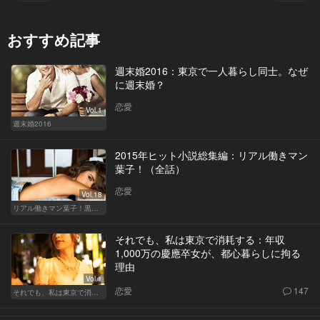
おすすめ記事
週末婚2016：東京で一人暮らし同士。なぜ
に週末婚？
恋愛
Vol.1
週末婚2016
2015年ヒット小説総集編：リアル働きマン
葉子！（全話）
恋愛
Vol.18
リアル働きマン葉子！黒革の編集手帳 written by 内埜さくら
それでも、私は東京で消耗する：年収
1,000万の慶應卒女が、都心暮らしに拘る
理由
Vol.1
恋愛
147
それでも、私は東京で消耗する