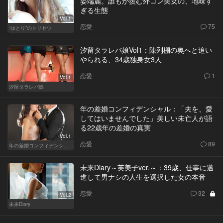
姿端麗。誰もが羨む外コン美女の、地味す
ぎる生態
Vol.1
恋愛
75
“ゆとり”のトリセツ
汐留タラレバ娘Vol1：陳列棚の奥へと追い
やられる、34歳独身女3人
恋愛
1
Vol.1
汐留タラレバ娘
年の差婚コンフィデンシャル：「夫を、愛
してはいませんでした」美しい未亡人が語
る22歳年の差婚の真実
Vol.1
恋愛
89
年の差婚コンフィデンシャル
未来Diary～芙美子ver.～：39歳、仕事に邁
進して男ナシの人生を選択した女の本音
恋愛
32
Vol.2
未来Diary