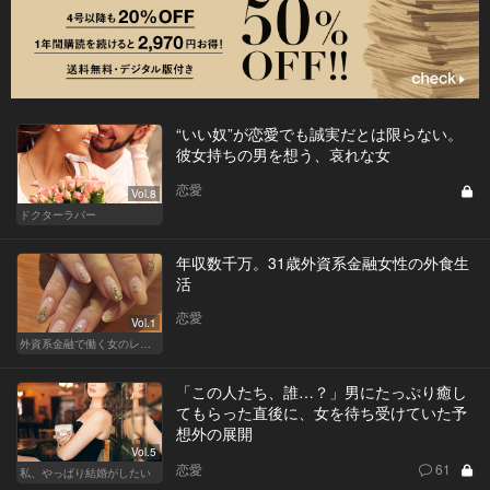
“いい奴”が恋愛でも誠実だとは限らない。
彼女持ちの男を想う、哀れな女
恋愛
Vol.8
ドクターラバー
年収数千万。31歳外資系金融女性の外食生
活
恋愛
Vol.1
外資系金融で働く女のレストラン事情
「この人たち、誰…？」男にたっぷり癒し
てもらった直後に、女を待ち受けていた予
想外の展開
Vol.5
恋愛
61
私、やっぱり結婚がしたい