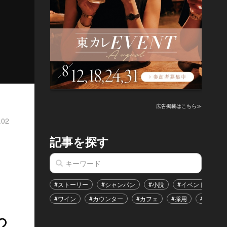
広告掲載はこちら≫
.02
記事を探す
#ストーリー
#シャンパン
#小説
#イベント
#
#ワイン
#カウンター
#カフェ
#採用
#恋愛