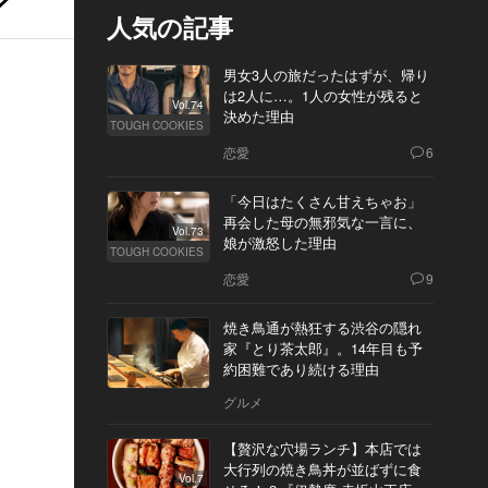
人気の記事
男女3人の旅だったはずが、帰り
は2人に…。1人の女性が残ると
Vol.74
決めた理由
TOUGH COOKIES
恋愛
6
「今日はたくさん甘えちゃお」
再会した母の無邪気な一言に、
Vol.73
娘が激怒した理由
TOUGH COOKIES
恋愛
9
焼き鳥通が熱狂する渋谷の隠れ
家『とり茶太郎』。14年目も予
約困難であり続ける理由
グルメ
【贅沢な穴場ランチ】本店では
大行列の焼き鳥丼が並ばずに食
Vol.7