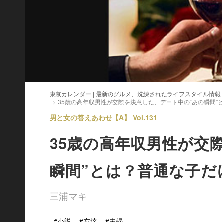
東京カレンダー | 最新のグルメ、洗練されたライフスタイル情報
35歳の高年収男性が交際を決意した、デート中の“あの瞬間”
男と女の答えあわせ【A】 Vol.131
35歳の高年収男性が交
瞬間”とは？普通な子だ
三浦マキ
#小説
#友達
#夫婦