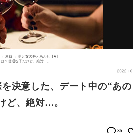
連載
男と女の答えあわせ【A】
とは？普通な子だけど、絶対…。
2022.10
際を決意した、デート中の“あの
けど、絶対…。
85