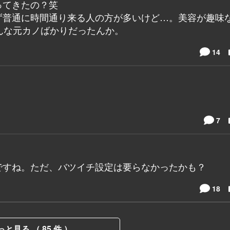
ってきたの？笑
ず普通に時間通り来る人の方が多いけど…。美容が趣味
んな元カノばかりだったんか。
14
7
ですね。ただ、バツイチ設定は要らなかったかも？
18
っと見る （ 85 件 ）