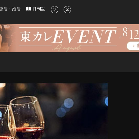
新のグルメ、洗練されたライフスタイル情報
恋活・婚活
月刊誌