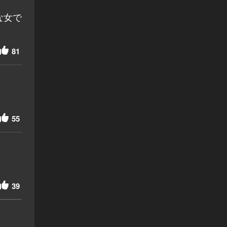
な女で
81
55
39