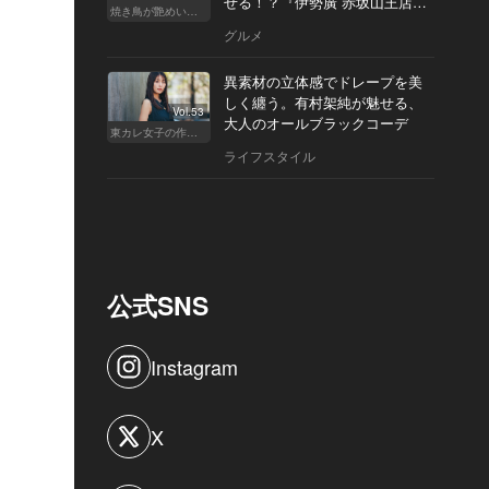
せる！？『伊勢廣 赤坂山王店』
焼き鳥が艶めいてきた
へ
グルメ
異素材の立体感でドレープを美
しく纏う。有村架純が魅せる、
Vol.53
大人のオールブラックコーデ
東カレ女子の作り方
ライフスタイル
公式SNS
Instagram
X