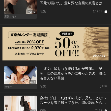
耳元で囁いた、意味深な言葉の真意とは
恋愛
261
Vol.10
家族ぐるみ
「彼女に嘘をつき続けるのが苦痛…」早
朝、女の部屋から静かに去った男の、誰に
も言えない葛藤
Vol.9
恋愛
36
Who？
会社に泊まったはずの夫が、見たことない
スーツを着て帰ってきた。問い詰めたら…
恋愛
23