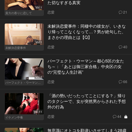
た切なすぎる真実
Vol.1
恋愛
21
貴方の香りに恋して
未解決恋愛事件：同棲中の彼女が、いきな
り帰ってこなくなって…？男が絶句した、
まさかの理由とは【Q】
Vol.1
恋愛
40
未解決恋愛事件
パーフェクト・ウーマン～都心5区の女た
ち～：「あとは御三家合格」中央区の女
の“完璧な人生計画”
Vol.1
恋愛
66
パーフェクト・ウーマン～都心5区の女たち～
「酒の勢いだったってことにする？」帰り
のタクシーで、女が突然男からされた予想
外の行為
Vol.11
恋愛
44
イケメン中毒
無意識にオトコを勘違いさせてしまう28歳