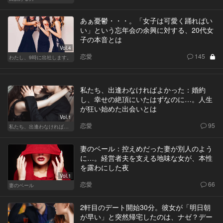
あぁ憂鬱・・・。「女子は可愛く踊ればい
い」という忘年会の余興に対する、20代女
子の本音とは
Vol.4
恋愛
145
わたし、9時に出社します。
私たち、出逢わなければよかった：婚約
し、幸せの絶頂にいたはずなのに…。人生
が狂い始めた出会いとは
Vol.1
恋愛
95
私たち、出逢わなければよかった
妻のベール：控えめだった妻が別人のよう
に…。経営者夫を支える地味な女が、本性
を露わにした夜
Vol.1
恋愛
66
妻のベール
2軒目のデート開始30分。彼女が「明日朝
が早い」と突然帰宅したのは、ナゼ？デー