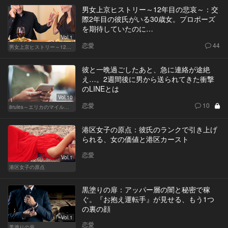
男女上京ヒストリー～12年目の悲哀～：交
際2年目の彼氏がいる30歳女。プロポーズ
を期待していたのに…
Vol.1
恋愛
44
男女上京ヒストリー～12年目の悲哀～
彼と一晩過ごしたあと、急に連絡が途絶
え…。2週間後に男から送られてきた衝撃
のLINEとは
Vol.10
恋愛
10
8rules～エリカのマイルール～
港区女子の原点：彼氏のランクで引き上げ
られる、女の価値と港区カースト
恋愛
Vol.1
港区女子の原点
黒塗りの扉：アッパー層の闇と秘密で稼
ぐ。『お抱え運転手』が見せる、もう1つ
の裏の顔
Vol.1
恋愛
黒塗りの扉