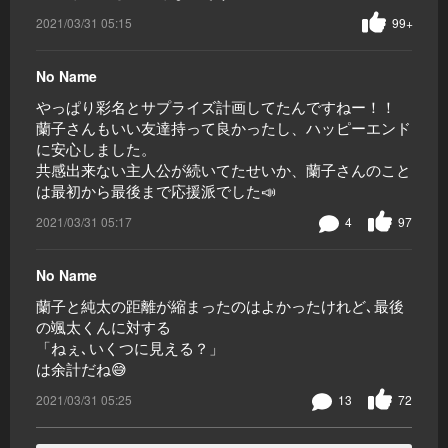
2021/03/31 05:15
99+
No Name
やっぱり彩名とサプライズ計画してたんですねー！！
蘭子さんもいい友達持って良かったし、ハッピーエンド
に安心しました。
共感出来ない主人公が続いてたせいか、蘭子さんのこと
は最初から最後まで応援派でした📣
2021/03/31 05:17
4
97
No Name
蘭子と純太の距離が縮まったのはよかったけれど､最後
の颯太くんに対する
「ねぇ､いくつに見える？」
は余計だね😅
2021/03/31 05:25
13
72