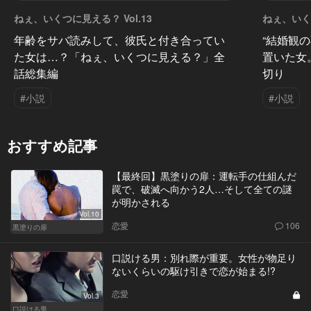
ねぇ、いくつに見える？ Vol.13
ねぇ、いくつ
年齢をサバ読みして、彼氏と付き合ってい
“結婚観
た女は…？「ねぇ、いくつに見える？」全
置いた女
話総集編
切り
#小説
#小説
おすすめ記事
【最終回】黒塗りの扉：運転手の仕組んだ
罠で、破滅へ向かう2人…そして全ての謎
が明かされる
Vol.10
恋愛
106
黒塗りの扉
口説ける男：別れ際が重要。女性が物足り
ないくらいの駆け引きで恋が始まる!?
恋愛
Vol.3
口説ける男