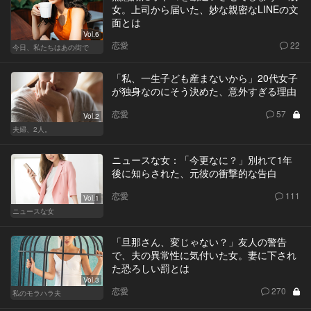
女。上司から届いた、妙な親密なLINEの文
面とは
Vol.6
恋愛
22
今日、私たちはあの街で
「私、一生子ども産まないから」20代女子
が独身なのにそう決めた、意外すぎる理由
恋愛
57
Vol.2
夫婦、2人。
ニュースな女：「今更なに？」別れて1年
後に知らされた、元彼の衝撃的な告白
恋愛
111
Vol.1
ニュースな女
「旦那さん、変じゃない？」友人の警告
で、夫の異常性に気付いた女。妻に下され
た恐ろしい罰とは
Vol.3
恋愛
270
私のモラハラ夫