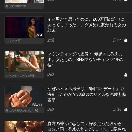
Vol.5
妻と女の境界線
イイ男だと思ったのに、200万円の詐欺に
あってしまった…。ダメ男に惹かれる女の
顛末
Vol.4
恋愛
25
1／3の女医
マウンティングの虚像： 赤裸々に教えま
す。女たちの、SNSマウンティング”匠の
技”
Vol.2
恋愛
マウンティングの虚像
なぜハイスペ男子は「5回目のデート」で
決断したのか？33歳男のリアルな恋愛判断
基準
Vol.311
恋愛
26
男と女の答えあわせ【A】
貴方の香りに恋して：好きだった彼から、
自分と同じ香水の匂いが…。そこに隠され