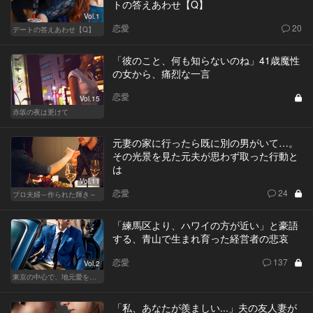
トの答えあわせ【Q】
Vol.1
恋愛
20
デートの答えあわせ【Q】
「彼のこと、何も知らないのね」41歳魔性
の女から、痛烈な一言
恋愛
Vol.15
赤坂の夜は更けて
元妻の家に行ったら既に別の男がいて…。
その光景を見た元夫が思わず取った行動と
は
Vol.11
恋愛
24
プロ夫婦～作られた輝き～
「練馬区より、ハワイの方が近い」と豪語
する、青山で生まれ育った経営者の悲哀
恋愛
137
Vol.2
東京の中心で、地元愛をさけぶ
「私、あなたが羨ましい...」夫の友人妻が