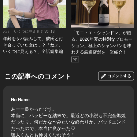
ねぇ、いくつに見える？ Vol.13
「モエ・エ・シャンドン」が贈
年齢をサバ読みして、彼氏と付
る、2026年夏の特別なプロモー
き合っていた女は…？「ねぇ、
ション。極上のシャンパンを味
いくつに見える？」全話総集編
わえる厳選店舗を一挙紹介！
PR
この記事へのコメント
コメントする
No Name
あーー良かったです。
本当に、ハッピーな結末で。最近どの小説も不完全燃焼
だったり、何だかな〜みたいな終わりか、バッドエンド
だったので、本当に良かった♡
颯太くんとも仲良くなれそう！