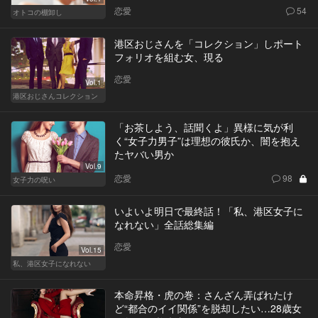
恋愛
54
オトコの棚卸し
港区おじさんを「コレクション」しポート
フォリオを組む女、現る
恋愛
Vol.1
港区おじさんコレクション
「お茶しよう、話聞くよ」異様に気が利
く“女子力男子”は理想の彼氏か、闇を抱え
たヤバい男か
Vol.9
恋愛
98
女子力の呪い
いよいよ明日で最終話！「私、港区女子に
なれない」全話総集編
恋愛
Vol.15
私、港区女子になれない
本命昇格・虎の巻：さんざん弄ばれたけ
ど“都合のイイ関係”を脱却したい…28歳女