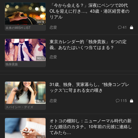
「今から会える？」深夜にベンツで20代
OLを迎えに行き…。43歳・港区経営者の
リアル
Vol.9
恋愛
41
未来のWISH LIST
東京カレンダー的「独身貴族」 6つの定
義。あなたはいくつ当てはまる？
恋愛
Vol.1
独身貴族
31歳、独身、実家暮らし。“独身コンプレ
ックス”に苛まれる女の嘆き
恋愛
115
Vol.9
スパイシー・デイズ
オトコの棚卸し：ニューノーマル時代の新
たな婚活のカタチ。10年前の元彼に連絡し
てみたら…
Vol.1