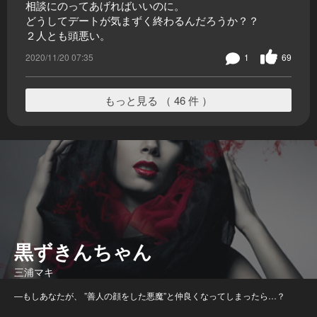
相談にのってあげればいいのに。
どうしてデートが気まずく終わるんだろうか？？
２人とも頭悪い。
2020/11/20 07:35
1
69
もっと見る （ 46 件 ）
黒ずきんちゃん
三浦マキ
―もしあなたが、 ”善人の顔をした悪魔”と仲良くなってしまったら…？