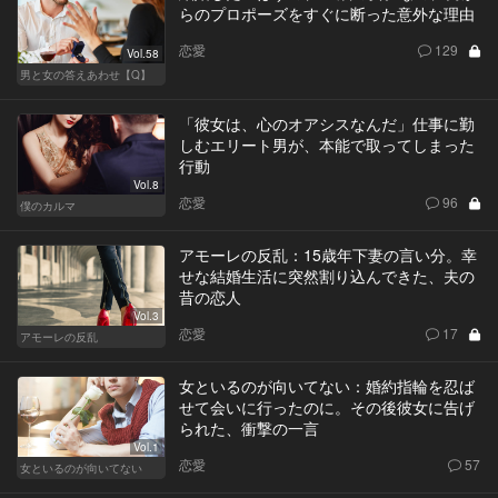
らのプロポーズをすぐに断った意外な理由
恋愛
129
Vol.58
男と女の答えあわせ【Q】
「彼女は、心のオアシスなんだ」仕事に勤
しむエリート男が、本能で取ってしまった
行動
Vol.8
恋愛
96
僕のカルマ
アモーレの反乱：15歳年下妻の言い分。幸
せな結婚生活に突然割り込んできた、夫の
昔の恋人
Vol.3
恋愛
17
アモーレの反乱
女といるのが向いてない：婚約指輪を忍ば
せて会いに行ったのに。その後彼女に告げ
られた、衝撃の一言
Vol.1
恋愛
57
女といるのが向いてない