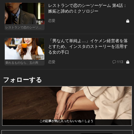
レストランで恋のシーソーゲーム 第4話：
嫉妬と諦めのミクソロジー
恋愛
Vol.4
レストランで恋のシーソーゲーム（MAN）
「男なんて単純よ…」イケメン経営者を落
とすため、インスタのストーリーを活用す
る女の手口
Vol.2
恋愛
113
乗れるものなら、玉の輿
フォローする
この記事が気に入ったらいいね！しよう