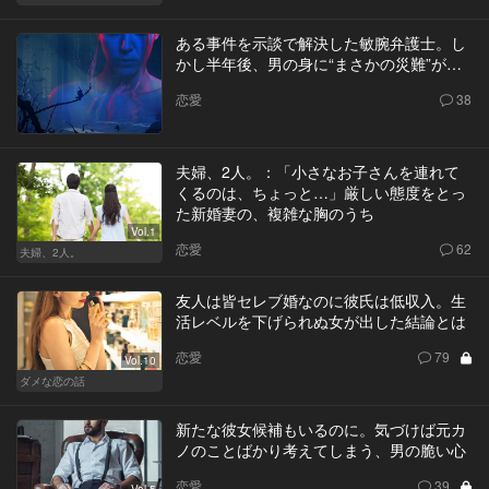
ある事件を示談で解決した敏腕弁護士。し
かし半年後、男の身に“まさかの災難”が…
恋愛
38
夫婦、2人。：「小さなお子さんを連れて
くるのは、ちょっと…」厳しい態度をとっ
た新婚妻の、複雑な胸のうち
Vol.1
恋愛
62
夫婦、2人。
友人は皆セレブ婚なのに彼氏は低収入。生
活レベルを下げられぬ女が出した結論とは
恋愛
79
Vol.10
ダメな恋の話
新たな彼女候補もいるのに。気づけば元カ
ノのことばかり考えてしまう、男の脆い心
恋愛
39
Vol.5