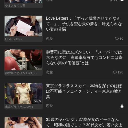
やまとなでし男
Love Letters：「ずっと我慢させてたなん
て…」。子供を望む夫の夢を、叶えられな
い妻の苦悩
Vol.1
恋愛
80
Love Letters
御曹司に恋はムズかしい：「スーパーでは
70円なのに」高級車所有でもコンビニは寄
らない男の“価値観”とは
Vol.1
恋愛
128
御曹司に恋はムズかしい
東京グラマラススカイ：本物を探すのはほ
ぼ不可能？フェイク・シティー東京の嘘と
真
Vol.3
恋愛
東京グラマラススカイ
35歳のヤバい女：27歳が女のピークなん
て、昭和の話でしょ？30代女が、若い女よ