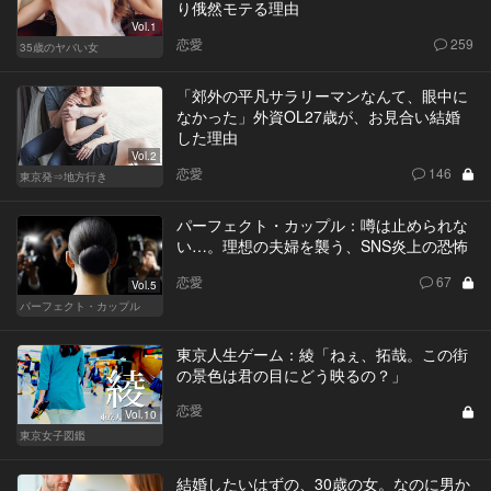
り俄然モテる理由
Vol.1
恋愛
259
35歳のヤバい女
「郊外の平凡サラリーマンなんて、眼中に
なかった」外資OL27歳が、お見合い結婚
した理由
Vol.2
恋愛
146
東京発⇒地方行き
パーフェクト・カップル：噂は止められな
い…。理想の夫婦を襲う、SNS炎上の恐怖
恋愛
67
Vol.5
パーフェクト・カップル
東京人生ゲーム：綾「ねぇ、拓哉。この街
の景色は君の目にどう映るの？」
恋愛
Vol.10
東京女子図鑑
結婚したいはずの、30歳の女。なのに男か