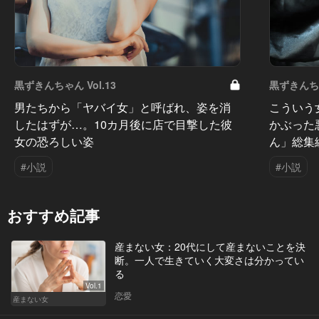
黒ずきんちゃん Vol.13
黒ずきんちゃ
男たちから「ヤバイ女」と呼ばれ、姿を消
こういう
したはずが…。10カ月後に店で目撃した彼
かぶった
女の恐ろしい姿
ん」総集
#小説
#小説
おすすめ記事
産まない女：20代にして産まないことを決
断。一人で生きていく大変さは分かってい
る
Vol.1
恋愛
産まない女