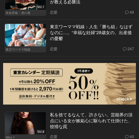
が教える必勝法
Vol.1
恋愛
49
本命昇格・虎の巻
東京ワーママ戦線：人生「勝ち組」なはず
なのに…。“幸福な妊婦”28歳女の、出産後
の憂鬱
Vol.1
恋愛
247
東京ワーママ戦線
私を捨てるなんて、許さない。芸能界の頂
点にいる女が嫉妬心に駆られて仕掛けた、
狡猾な罠
Vol.8
恋愛
40
Who？