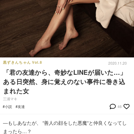
黒ずきんちゃん Vol.8
2020.11.20
「君の友達から、奇妙なLINEが届いた…」
ある日突然、身に覚えのない事件に巻き込
まれた女
三浦マキ
#小説
#友達
46
―もしあなたが、 ”善人の顔をした悪魔”と仲良くなってし
まったら…？