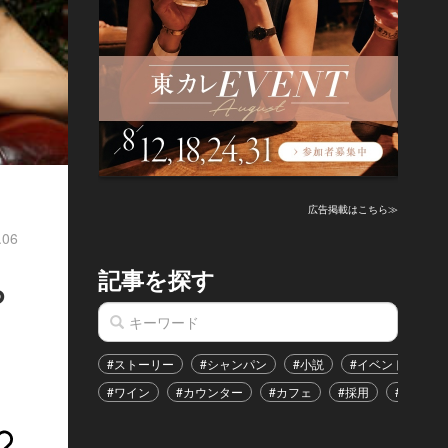
広告掲載はこちら≫
.06
記事を探す
ち
#ストーリー
#シャンパン
#小説
#イベント
#
#ワイン
#カウンター
#カフェ
#採用
#恋愛