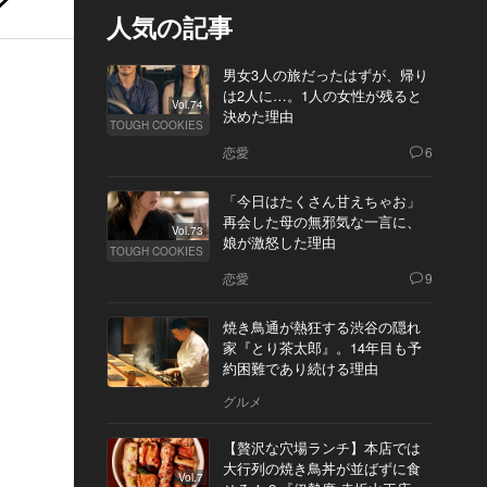
人気の記事
男女3人の旅だったはずが、帰り
は2人に…。1人の女性が残ると
Vol.74
決めた理由
TOUGH COOKIES
恋愛
6
「今日はたくさん甘えちゃお」
再会した母の無邪気な一言に、
Vol.73
娘が激怒した理由
TOUGH COOKIES
恋愛
9
焼き鳥通が熱狂する渋谷の隠れ
家『とり茶太郎』。14年目も予
約困難であり続ける理由
グルメ
【贅沢な穴場ランチ】本店では
大行列の焼き鳥丼が並ばずに食
Vol.7