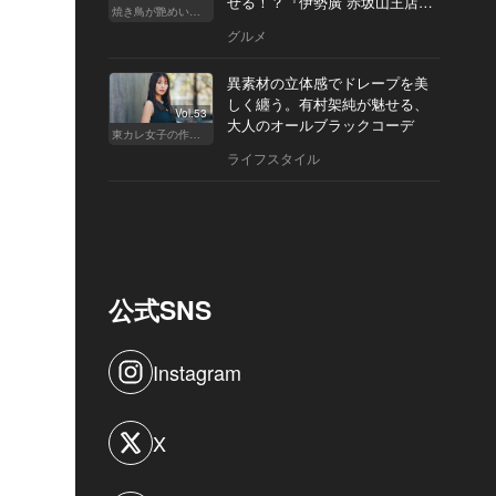
せる！？『伊勢廣 赤坂山王店』
焼き鳥が艶めいてきた
へ
グルメ
異素材の立体感でドレープを美
しく纏う。有村架純が魅せる、
Vol.53
大人のオールブラックコーデ
東カレ女子の作り方
ライフスタイル
公式SNS
Instagram
X