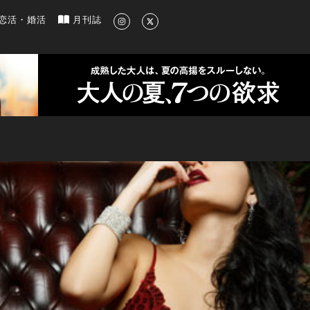
新のグルメ、洗練されたライフスタイル情報
恋活・婚活
月刊誌