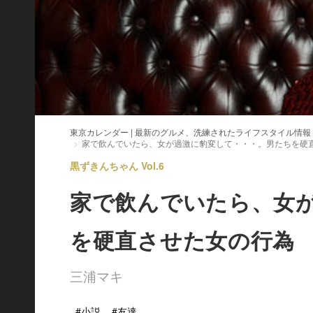
東京カレンダー | 最新のグルメ、洗練されたライフスタイル情報
家で飲んでいたら、女が過激に豹変して・・・。男たちを硬
黒ずきんちゃん Vol.6
家で飲んでいたら、女
を硬直させた女の行為
三浦マキ
#小説
#友達