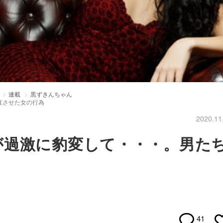
連載
黒ずきんちゃん
直させた女の行為
2020.11
が過激に豹変して・・・。男た
41