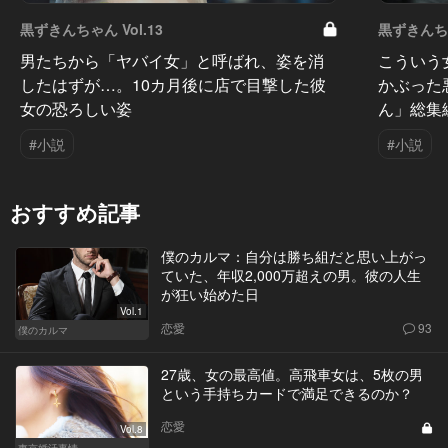
黒ずきんちゃん Vol.13
黒ずきんちゃ
男たちから「ヤバイ女」と呼ばれ、姿を消
こういう
したはずが…。10カ月後に店で目撃した彼
かぶった
女の恐ろしい姿
ん」総集
#小説
#小説
おすすめ記事
僕のカルマ：自分は勝ち組だと思い上がっ
ていた、年収2,000万超えの男。彼の人生
が狂い始めた日
Vol.1
恋愛
93
僕のカルマ
27歳、女の最高値。高飛車女は、5枚の男
という手持ちカードで満足できるのか？
恋愛
Vol.8