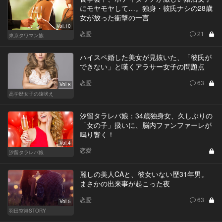
にモヤモヤして…。独身・彼氏ナシの28歳
女が放った衝撃の一言
Vol.10
恋愛
21
東京タワマン族
ハイスペ婚した美女が見抜いた、「彼氏が
できない」と嘆くアラサー女子の問題点
恋愛
63
Vol.8
高学歴女子の遠吠え
汐留タラレバ娘：34歳独身女、久しぶりの
「女の子」扱いに、脳内ファンファーレが
鳴り響く！
Vol.4
恋愛
汐留タラレバ娘
麗しの美人CAと、彼女いない歴31年男。
まさかの出来事が起こった夜
恋愛
63
Vol.5
羽田空港STORY