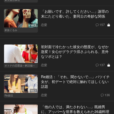
東京婚活事情
「お願いです、許してください…」謝罪の
末にたどり着いた、妻同士の奇妙な関係
恋愛
157
Vol.8
家族ぐるみ
初対面で冷たかった彼女の態度が、なぜか
急変！女心がグラグラ揺さぶられる、意外
なツボとは？
Vol.7
恋愛
137
オトナの恋愛論～解説編～
Re婚活：「それ、聞かないで…」バツイチ
女が、初デートで絶対に触れてほしくない
話題
Vol.1
恋愛
136
Re婚活
「他の人では、満たされない…」既婚男
に、アッパーな世界を教えられた26歳料理