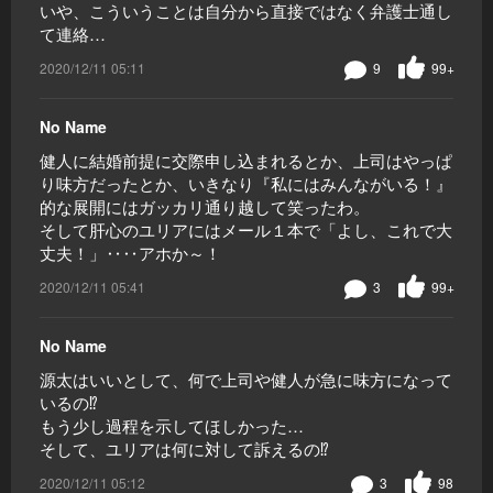
いや、こういうことは自分から直接ではなく弁護士通し
て連絡…
2020/12/11 05:11
9
99+
No Name
健人に結婚前提に交際申し込まれるとか、上司はやっぱ
り味方だったとか、いきなり『私にはみんながいる！』
的な展開にはガッカリ通り越して笑ったわ。
そして肝心のユリアにはメール１本で「よし、これで大
丈夫！」‥‥アホか～！
2020/12/11 05:41
3
99+
No Name
源太はいいとして、何で上司や健人が急に味方になって
いるの⁉️
もう少し過程を示してほしかった…
そして、ユリアは何に対して訴えるの⁉️
2020/12/11 05:12
3
98