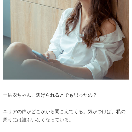
ー結衣ちゃん、逃げられるとでも思ったの？
ユリアの声がどこかから聞こえてくる。気がつけば、私の
周りには誰もいなくなっている。