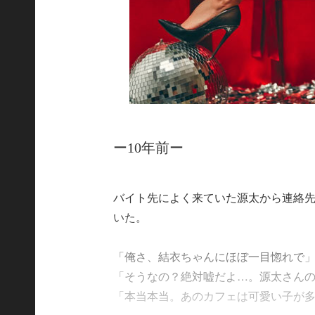
ー10年前ー
バイト先によく来ていた源太から連絡
いた。
「俺さ、結衣ちゃんにほぼ一目惚れで
「そうなの？絶対嘘だよ…。源太さん
「本当本当。あのカフェは可愛い子が多いと