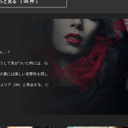
っと見る （ 36 件 ）
たら…？
うして気がついた時には、心
の裏には激しい攻撃性を隠し
ユリア（30）と再会する。だ