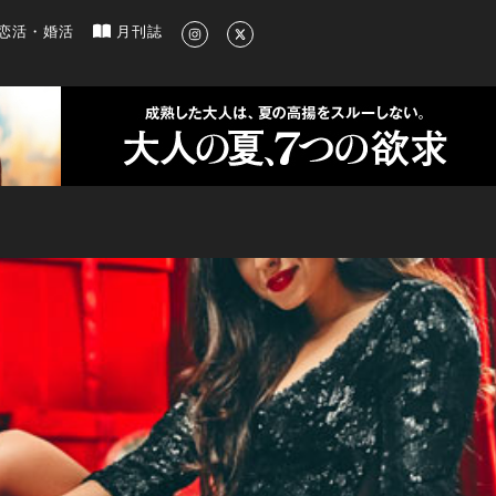
新のグルメ、洗練されたライフスタイル情報
恋活・婚活
月刊誌