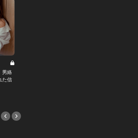
黒ずきんちゃん Vol.10
黒ずきんち
。男絡
「全て嘘だった…？」学歴やキャリ
「君の
れた信
アを偽り、お嬢様と名乗る美女が隠
た…」
したかった素性
事件に
#小説
#小説