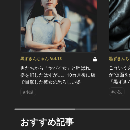
黒ずきんちゃん
黒ずきんちゃん Vol.13
こういう
男たちから「ヤバイ女」と呼ばれ、
が“仮面
姿を消したはずが…。10カ月後に店
「黒ずき
で目撃した彼女の恐ろしい姿
#小説
#小説
おすすめ記事