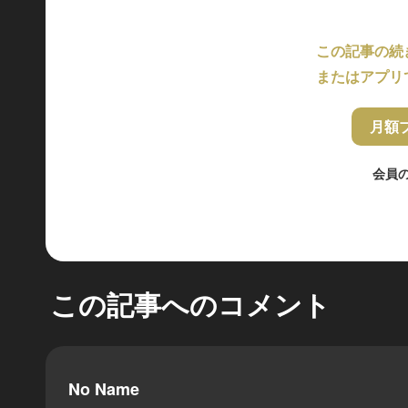
この記事の続
またはアプリ
月額
会員
この記事へのコメント
No Name