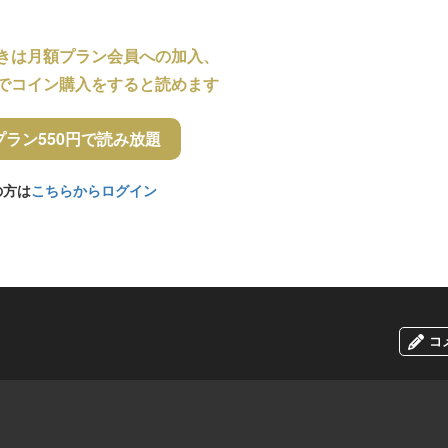
きは月額プラン会員への加入、
でコイン購入をすると読めます
プラン550円で読み放題
の方は
こちらからログイン
コ