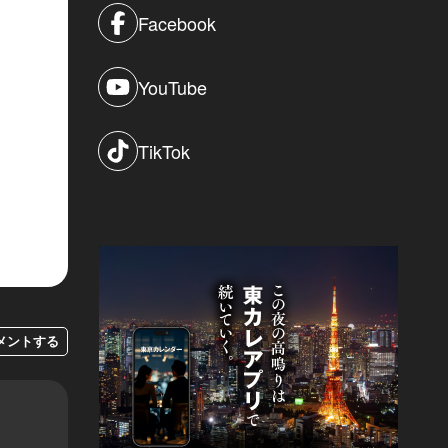
Facebook
YouTube
TikTok
メントする