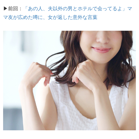
▶前回：
「あの人、夫以外の男とホテルで会ってるよ」マ
マ友が広めた噂に、女が返した意外な言葉