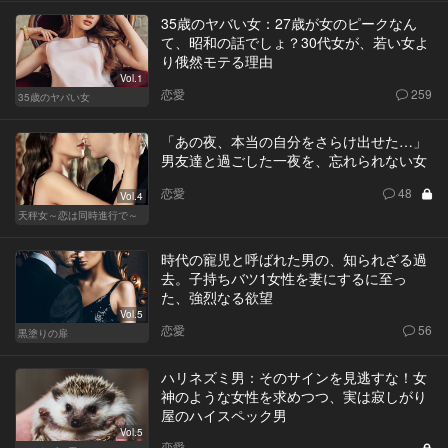
35歳のヤバい女：27歳が女のピークなん
て、昭和の話でしょ？30代女が、若い女よ
り俄然モテる理由
Vol.1
恋愛
259
35歳のヤバい女
「あの夜、本当の自分をさらけ出せた…」
男友達と過ごした一夜を、忘れられない女
恋愛
48
Vol.4
天秤女～恋は同時進行で～
時代の寵児と呼ばれた男の、知られざる過
去。子持ちバツ1女性を妻にするに至っ
た、強烈なる欲望
Vol.5
恋愛
56
黒塗りの扉
ハリネズミ男：そのサインを見逃すな！女
神のような女性を求めつつ、実は寂しがり
屋のハイスペック男
Vol.5
恋愛