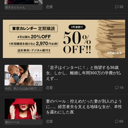
Vol.1
恋愛
32
黒ずきんちゃん
「息子はインターに！」と熱望する36歳
女。しかし、離婚し年間300万の学費が払
えず…
Vol.3
恋愛
19
今日、私たちはあの街で
妻のベール：控えめだった妻が別人のよう
に…。経営者夫を支える地味な女が、本性
を露わにした夜
Vol.1
恋愛
66
妻のベール