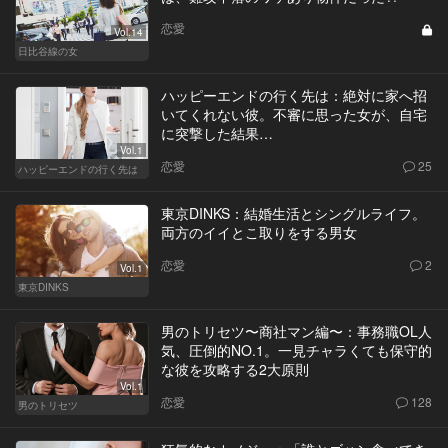
恋愛
Vol.14
日比谷線の女
ハッピーエンドの行く先は：絶対に家へ招
いてくれない彼。不審に思った女が、自宅
に突撃した結果…
Vol.1
恋愛
25
ハッピーエンドの行く先は
東京DINKS：結婚生活とシングルライフ。
両方のイイとこ取りをする男女
恋愛
2
Vol.1
東京DINKS
男のトリセツ〜商社マン編〜：事務職OL人
気、圧倒的NO.1。一見チャラくても保守的
な彼を攻略する2大原則
Vol.1
恋愛
128
男のトリセツ