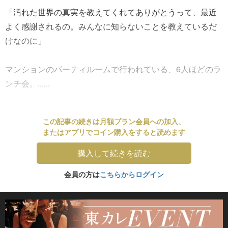
「汚れた世界の真実を教えてくれてありがとうって、最近
よく感謝されるの。みんなに知らないことを教えているだ
けなのに」
マンションのパーティルームで行われている、6人ほどのラ
ンチ会。......
この記事の続きは月額プラン会員への加入、
またはアプリでコイン購入をすると読めます
購入して続きを読む
会員の方は
こちらからログイン