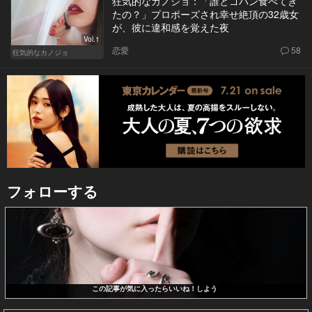
狂気的なカノジョ：「誰とゴハン食べてき
たの？」プロポーズされ幸せ絶頂の32歳女
が、彼に違和感を覚えた夜
Vol.1
恋愛
58
狂気的なカノジョ
フォローする
この記事が気に入ったらいいね！しよう