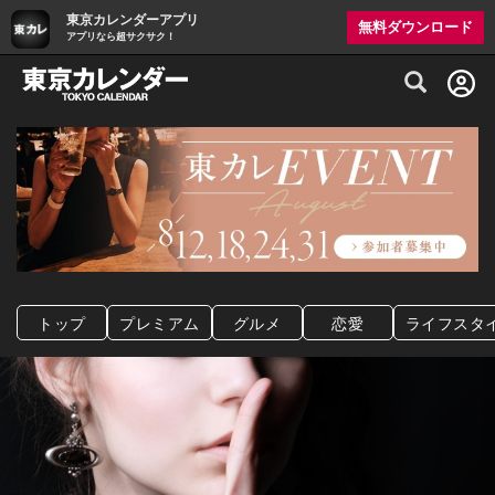
東京カレンダーアプリ
無料ダウンロード
アプリなら超サクサク！
グルメ情報・プレミアムレストラン予約サイト
トップ
プレミアム
グルメ
恋愛
ライフスタ