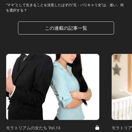
“ママ”として生きることを決意したはずの“元・バリキャリ女”は、迷い、何
を選択する？
この連載の記事一覧
モラトリアムの女たち Vol.13
モラトリアム