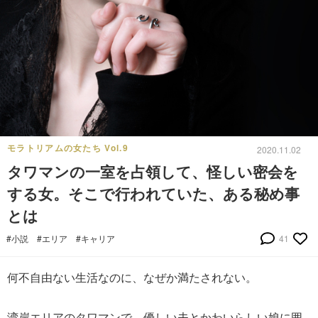
モラトリアムの女たち Vol.9
2020.11.02
タワマンの一室を占領して、怪しい密会を
する女。そこで行われていた、ある秘め事
とは
#小説
#エリア
#キャリア
41
何不自由ない生活なのに、なぜか満たされない。
湾岸エリアのタワマンで、優しい夫とかわいらしい娘に囲