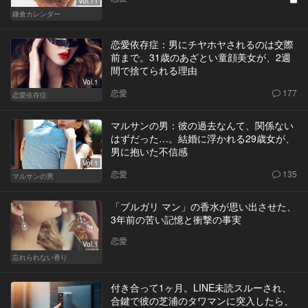
Vol.11
鎌倉カレンダー
恋愛依存症：男にチヤホヤされるのは交際
前まで。31歳のあざとい童顔美女が、2週
間で捨てられる理由
Vol.1
恋愛
177
恋愛依存症
マルサンの男：彼の過去なんて、関係ない
はずだった…。結婚に浮かれる29歳女が、
男に抱いた不信感
Vol.1
恋愛
135
マルサンの男
「ブルガリ マン」の香水が思い出させた、
3年前の苦い記憶と衝撃の事実
恋愛
Vol.1
忘れられない香り
付き合って1ヶ月。LINE未読スルーされ、
合鍵で彼の芝浦のタワマンに突入したら、