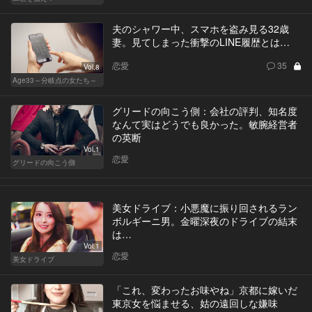
夫のシャワー中、スマホを盗み見る32歳
妻。見てしまった衝撃のLINE履歴とは…
恋愛
35
Vol.8
Age33～分岐点の女たち～
グリードの向こう側：会社の評判、知名度
なんて実はどうでも良かった。敏腕経営者
の英断
Vol.1
恋愛
グリードの向こう側
美女ドライブ：小悪魔に振り回されるラン
ボルギーニ男。金曜深夜のドライブの結末
は…
Vol.1
恋愛
美女ドライブ
「これ、変わったお味やね」京都に嫁いだ
東京女を悩ませる、姑の遠回しな嫌味