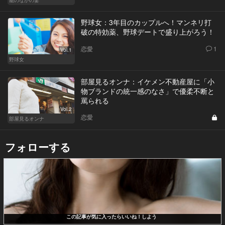
籠のなかの妻
野球女：3年目のカップルへ！マンネリ打
破の特効薬、野球デートで盛り上がろう！
恋愛
1
Vol.1
野球女
部屋見るオンナ：イケメン不動産屋に「小
物ブランドの統一感のなさ」で優柔不断と
罵られる
Vol.2
恋愛
部屋見るオンナ
フォローする
この記事が気に入ったらいいね！しよう