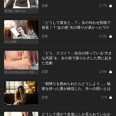
恋愛
79
Vol.9
東京発⇒地方行き
「どうして彼女と…？」女の匂わせ投稿で
発覚！？“あの夜”夫の帰りが遅かったワケ
恋愛
26
Vol.6
2人の花嫁
「どう、スゴイ？」自分の持っている“大き
な武器”を、女の前で振りかざした男に起き
た悲劇
Vol.27
恋愛
84
男と女の答えあわせ【Q】
「朝帰りを咎められたらどうしよう…」秘
密を持った妻が確信した、夫への想いとは
恋愛
9
どうして僕が？友達にしか見られていなか