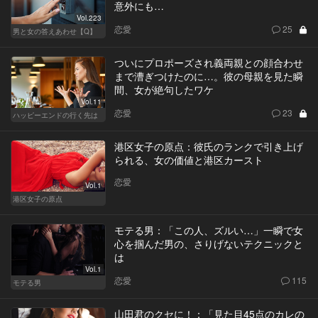
意外にも…
Vol.223
恋愛
25
男と女の答えあわせ【Q】
ついにプロポーズされ義両親との顔合わせ
まで漕ぎつけたのに…。彼の母親を見た瞬
間、女が絶句したワケ
Vol.11
恋愛
23
ハッピーエンドの行く先は
港区女子の原点：彼氏のランクで引き上げ
られる、女の価値と港区カースト
恋愛
Vol.1
港区女子の原点
モテる男：「この人、ズルい…」一瞬で女
心を掴んだ男の、さりげないテクニックと
は
Vol.1
恋愛
115
モテる男
山田君のクセに！：「見た目45点のカレの