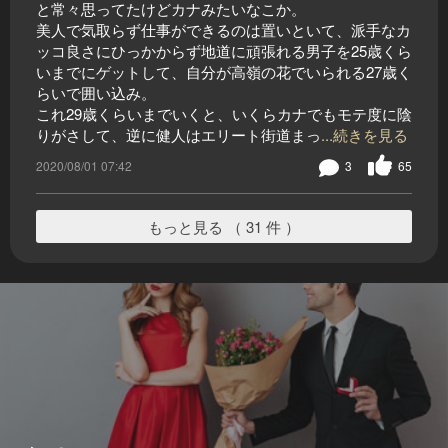
と常々思ってたけどカナみたいなこか。
美人で気取らず仕事ができるのは置いといて、派手なカ
ッコ良さにひっかからず地道に頑張れる男子を25歳くら
いまでにゲットして、自分が高嶺の花でいられる27歳く
らいで囲い込み。
これ29歳くらいまでいくと、いくらカナでもモテ度に陰
りがさして、逆に健人はエリート街道まっ
...続きを見る
2020/08/01 07:42
3
65
もっと見る （ 31 件 ）