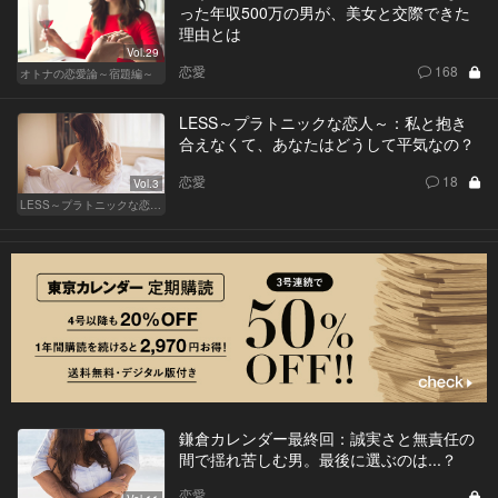
った年収500万の男が、美女と交際できた
理由とは
Vol.29
恋愛
168
オトナの恋愛論～宿題編～
LESS～プラトニックな恋人～：私と抱き
合えなくて、あなたはどうして平気なの？
恋愛
18
Vol.3
LESS～プラトニックな恋人～
鎌倉カレンダー最終回：誠実さと無責任の
間で揺れ苦しむ男。最後に選ぶのは...？
恋愛