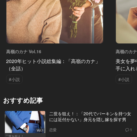
高嶺のカナ Vol.16
高嶺のカナ V
2020年ヒット小説総集編：「高嶺のカナ」
美女を夢
（全話）
手に入れ
#小説
#小説
おすすめ記事
二世を狙え！：「20代でバーキンを持つ女
には近付かない」身元を隠し嫁を探す男
恋愛
1
Vol.1
二世を狙え！