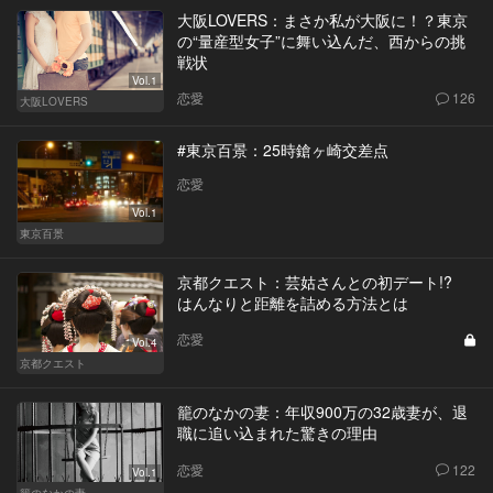
大阪LOVERS：まさか私が大阪に！？東京
の“量産型女子”に舞い込んだ、西からの挑
戦状
Vol.1
恋愛
126
大阪LOVERS
#東京百景：25時鎗ヶ崎交差点
恋愛
Vol.1
東京百景
京都クエスト：芸姑さんとの初デート!?
はんなりと距離を詰める方法とは
恋愛
Vol.4
京都クエスト
籠のなかの妻：年収900万の32歳妻が、退
職に追い込まれた驚きの理由
恋愛
122
Vol.1