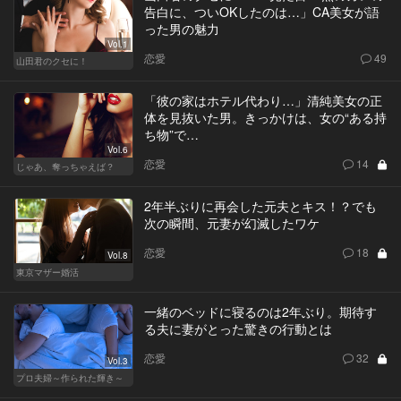
告白に、ついOKしたのは…」CA美女が語
った男の魅力
Vol.1
恋愛
49
山田君のクセに！
「彼の家はホテル代わり…」清純美女の正
体を見抜いた男。きっかけは、女の“ある持
ち物”で…
Vol.6
恋愛
14
じゃあ、奪っちゃえば？
2年半ぶりに再会した元夫とキス！？でも
次の瞬間、元妻が幻滅したワケ
恋愛
18
Vol.8
東京マザー婚活
一緒のベッドに寝るのは2年ぶり。期待す
る夫に妻がとった驚きの行動とは
恋愛
32
Vol.3
プロ夫婦～作られた輝き～