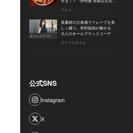
せる！？『伊勢廣 赤坂山王店』
へ
グルメ
異素材の立体感でドレープを美
しく纏う。有村架純が魅せる、
Vol.53
大人のオールブラックコーデ
東カレ女子の作り方
ライフスタイル
公式SNS
Instagram
X