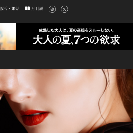
新のグルメ、洗練されたライフスタイル情報
恋活・婚活
月刊誌