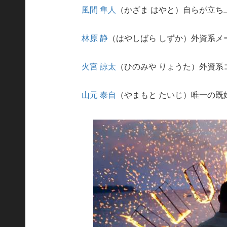
風間 隼人
（かざま はやと）自らが立ち
林原 静
（はやしばら しずか）外資系メ
火宮 諒太
（ひのみや りょうた）外資系
山元 泰自
（やまもと たいじ）唯一の既