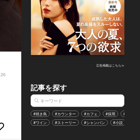
広告掲載はこちら≫
.26
記事を探す
#焼き鳥
#カウンター
#カフェ
#採用
#恋愛
#ワイン
#ストーリー
#シャンパン
#小説
#イ