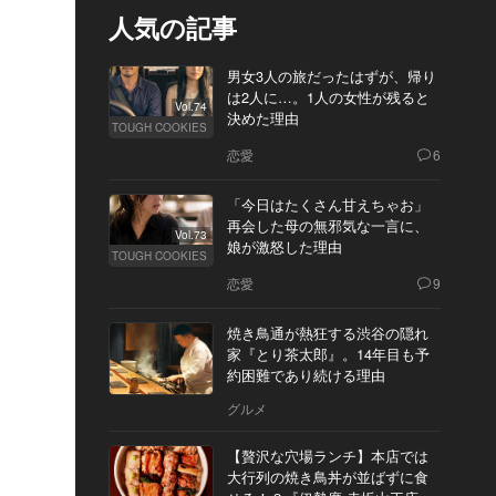
人気の記事
男女3人の旅だったはずが、帰り
は2人に…。1人の女性が残ると
Vol.74
決めた理由
TOUGH COOKIES
恋愛
6
「今日はたくさん甘えちゃお」
再会した母の無邪気な一言に、
Vol.73
娘が激怒した理由
TOUGH COOKIES
恋愛
9
焼き鳥通が熱狂する渋谷の隠れ
家『とり茶太郎』。14年目も予
約困難であり続ける理由
グルメ
【贅沢な穴場ランチ】本店では
大行列の焼き鳥丼が並ばずに食