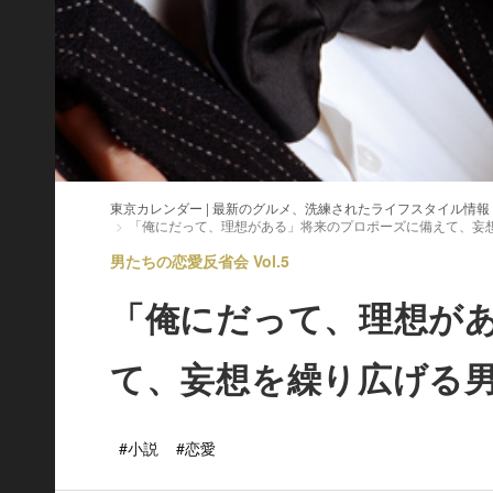
東京カレンダー | 最新のグルメ、洗練されたライフスタイル情報
「俺にだって、理想がある」将来のプロポーズに備えて、妄
男たちの恋愛反省会 Vol.5
「俺にだって、理想が
て、妄想を繰り広げる
#小説
#恋愛