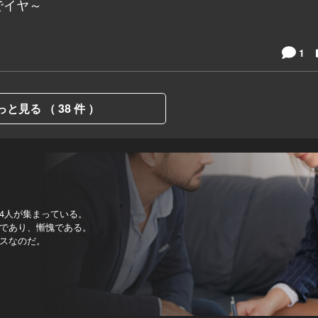
でイヤ～
1
っと見る （ 38 件 ）
4人が集まっている。
であり、慚愧である。
スなのだ。