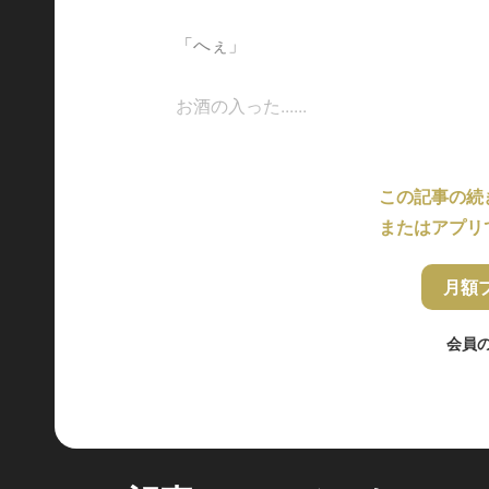
「へぇ」
お酒の入った......
この記事の続
またはアプリ
月額
会員