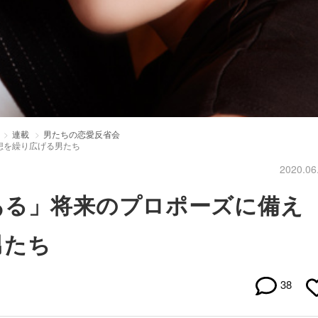
連載
男たちの恋愛反省会
想を繰り広げる男たち
2020.06
ある」将来のプロポーズに備え
男たち
38