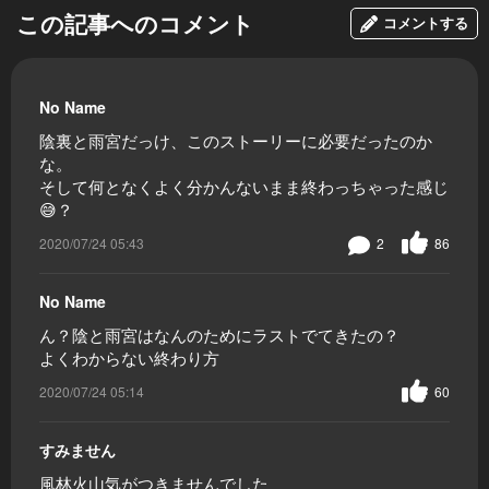
この記事へのコメント
コメントする
No Name
陰裏と雨宮だっけ、このストーリーに必要だったのか
な。
そして何となくよく分かんないまま終わっちゃった感じ
😅？
2020/07/24 05:43
2
86
No Name
ん？陰と雨宮はなんのためにラストでてきたの？
よくわからない終わり方
2020/07/24 05:14
60
すみません
風林火山気がつきませんでした