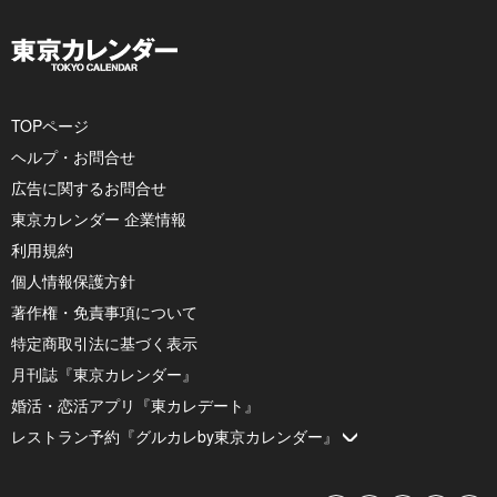
TOPページ
ヘルプ・お問合せ
広告に関するお問合せ
東京カレンダー 企業情報
利用規約
個人情報保護方針
著作権・免責事項について
特定商取引法に基づく表示
月刊誌『東京カレンダー』
婚活・恋活アプリ『東カレデート』
レストラン予約『グルカレby東京カレンダー』