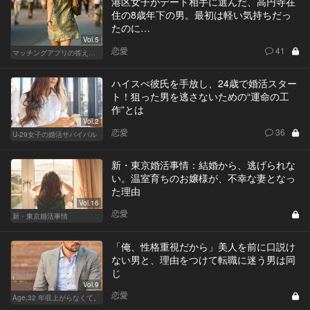
港区女子がデート相手に選んだ、高円寺在
住の8歳年下の男。最初は軽い気持ちだっ
たのに…
Vol.5
恋愛
41
マッチングアプリの答えあわせ【Q】～SEASON2～
ハイスぺ彼氏を手放し、24歳で婚活スター
ト！狙った男を逃さないための“運命の工
作”とは
Vol.2
恋愛
36
U-29女子の婚活サバイバル
新・東京婚活事情：結婚から、逃げられな
い。温室育ちのお嬢様が、不幸な妻となっ
た理由
Vol.16
恋愛
新・東京婚活事情
「俺、性格重視だから」美人を前に口説け
ない男と、理由をつけて転職に迷う男は同
じ
Vol.9
恋愛
Age,32 年収上がらなくて。