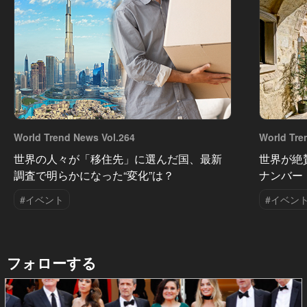
World Trend News Vol.264
World Tre
世界の人々が「移住先」に選んだ国、最新
世界が絶
調査で明らかになった“変化”は？
ナンバー
#イベント
#イベン
フォローする