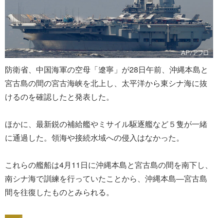
防衛省、中国海軍の空母「遼寧」が28日午前、沖縄本島と
宮古島の間の宮古海峡を北上し、太平洋から東シナ海に抜
けるのを確認したと発表した。
ほかに、最新鋭の補給艦やミサイル駆逐艦など５隻が一緒
に通過した。領海や接続水域への侵入はなかった。
これらの艦船は4月11日に沖縄本島と宮古島の間を南下し、
南シナ海で訓練を行っていたことから、沖縄本島―宮古島
間を往復したものとみられる。