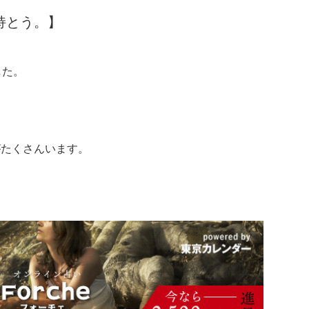
持とう。】
した。
がたくさんいます。