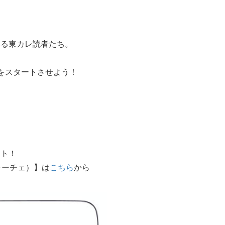
いる東カレ読者たち。
をスタートさせよう！
。
ート！
ォーチェ）】は
こちら
から