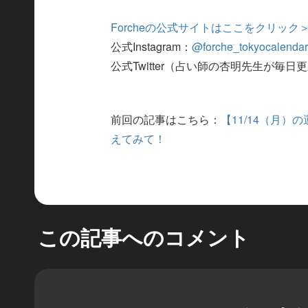
Forcheの公式サイトはここをクリック
公式Instagram：
@forche_tokyocalenda
公式Twitter（占い師の杏明先生が毎日
前回の記事はこちら：
【11/14（月
えてみて！
この記事へのコメント