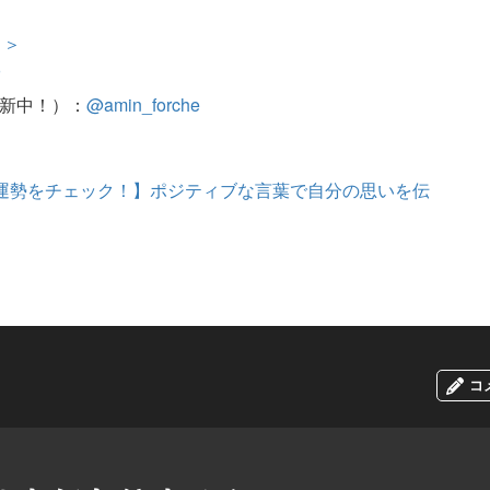
＞＞
r
更新中！）：
@amin_forche
）の運勢をチェック！】ポジティブな言葉で自分の思いを伝
コ