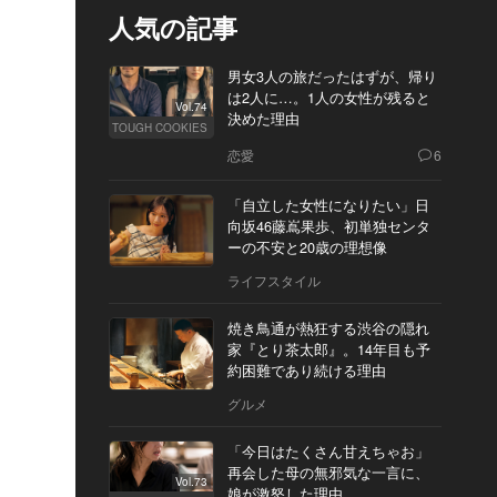
人気の記事
男女3人の旅だったはずが、帰り
は2人に…。1人の女性が残ると
Vol.74
決めた理由
TOUGH COOKIES
恋愛
6
「自立した女性になりたい」日
向坂46藤嶌果歩、初単独センタ
ーの不安と20歳の理想像
ライフスタイル
焼き鳥通が熱狂する渋谷の隠れ
家『とり茶太郎』。14年目も予
約困難であり続ける理由
グルメ
「今日はたくさん甘えちゃお」
再会した母の無邪気な一言に、
Vol.73
娘が激怒した理由