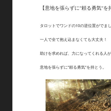
【意地を張らずに"頼る勇気"を
タロットでワンドの10の逆位置がでま
一人で全て抱え込まなくても大丈夫！
助けを求めれば、力になってくれる人
意地を張らずに"頼る勇気"を持とう。