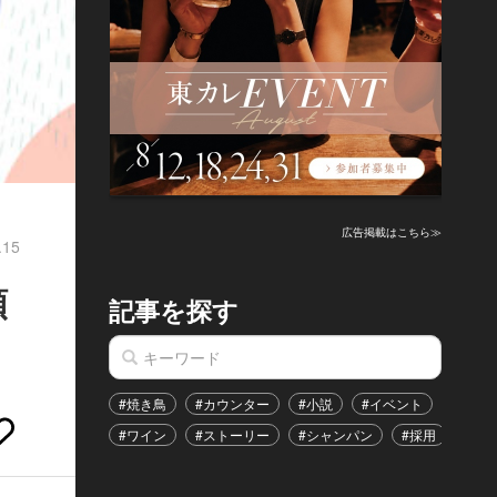
広告掲載はこちら≫
.15
頼
記事を探す
#焼き鳥
#カウンター
#小説
#イベント
#港区
#ワイン
#ストーリー
#シャンパン
#採用
#恋