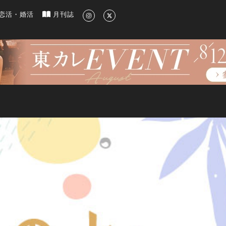
新のグルメ、洗練されたライフスタイル情報
恋活・婚活
月刊誌