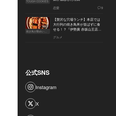
TOUGH COOKIES
恋愛
9
【贅沢な穴場ランチ】本店では
大行列の焼き鳥丼が並ばずに食
Vol.7
せる！？『伊勢廣 赤坂山王店』
焼き鳥が艶めいてきた
へ
グルメ
公式SNS
Instagram
X