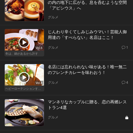
の内の地下に広がる、息を呑むような空間
「アピシウス」へ
グルメ
じんわり辛くてしみじみウマい！芸能人御
用達の「すべらない」名店はここ！
グルメ
1
Vol.5
冬は、鍋があるから許す
名店には忘れられない味がある！唯一無二
のフレンチカレーを味わおう！
グルメ
4
Vol.4
ヘビーローテンションするカレー
マンネリなカップルに贈る、恋の再燃レス
トラン4選
グルメ