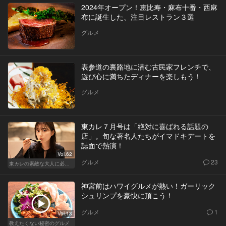
2024年オープン！恵比寿・麻布十番・西麻
布に誕生した、注目レストラン３選
グルメ
表参道の裏路地に潜む古民家フレンチで、
遊び心に満ちたディナーを楽しもう！
グルメ
東カレ７月号は「絶対に喜ばれる話題の
店」。旬な著名人たちがイマドキデートを
誌面で熱演！
Vol.62
グルメ
23
東カレの素敵な大人に必要なこと
神宮前はハワイグルメが熱い！ガーリック
シュリンプを豪快に頂こう！
グルメ
1
Vol.13
教えたくない秘密のグルメ