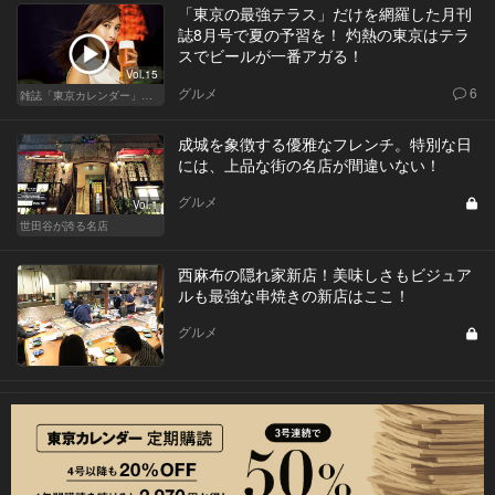
「東京の最強テラス」だけを網羅した月刊
誌8月号で夏の予習を！ 灼熱の東京はテラ
スでビールが一番アガる！
Vol.15
グルメ
6
雑誌「東京カレンダー」特集
成城を象徴する優雅なフレンチ。特別な日
には、上品な街の名店が間違いない！
グルメ
Vol.1
世田谷が誇る名店
西麻布の隠れ家新店！美味しさもビジュア
ルも最強な串焼きの新店はここ！
グルメ