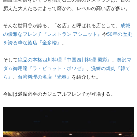
肥えた大人たちによって磨かれ、レベルの高い店が多い。
そんな世田谷が誇る、「名店」と呼ばれる店として、
成城
の優雅なフレンチ『レストラン アシエット』
や
50年の歴史
を誇る粋な鮨店『金多楼』
。
そして
絶品の本格四川料理『中国四川料理 蜀彩』
、
奥沢マ
ダム御用達『ラ・ビュット・ポワゼ』
、
洗練の焼肉『韓て
ら』
、
台湾料理の名店『光春』
を紹介した。
今回は満席必至のカジュアルフレンチが登場する。