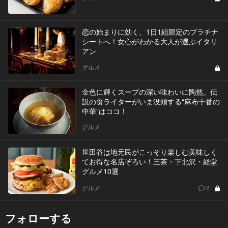
恋の始まりに効く、1日1組限定のプラチナ
シートへ！女心がわかる大人が選ぶイタリ
アン
グルメ
金色に輝くスープの深い味わいに陶然。伝
説の食ライターがいま没頭する“麻布十番の
中華”はココ！
グルメ
世田谷は地元民がこっそり楽しむ美味しく
てお得な名店ぞろい！三茶・下北沢・経堂
グルメ10選
グルメ
2
フォローする