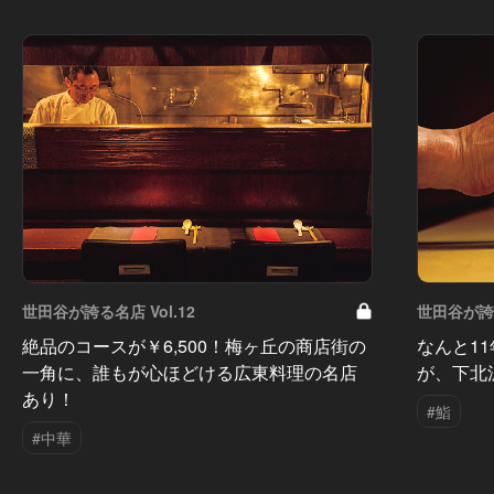
世田谷が誇る名店 Vol.12
世田谷が誇る
絶品のコースが￥6,500！梅ヶ丘の商店街の
なんと1
一角に、誰もが心ほどける広東料理の名店
が、下北
あり！
#鮨
#中華