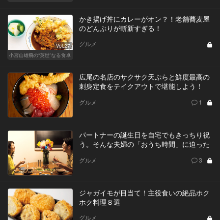
かき揚げ丼にカレーがオン？！老舗蕎麦屋
のどんぶりが斬新すぎる！
グルメ
Vol.27
小宮山雄飛の“英世”なる食卓
広尾の名店のサクサク天ぷらと鮮度最高の
刺身定食をテイクアウトで堪能しよう！
グルメ
1
パートナーの誕生日を自宅でもきっちり祝
う。そんな夫婦の「おうち時間」に迫った
グルメ
3
ジャガイモが目当て！主役食いの絶品ホク
ホク料理８選
グルメ