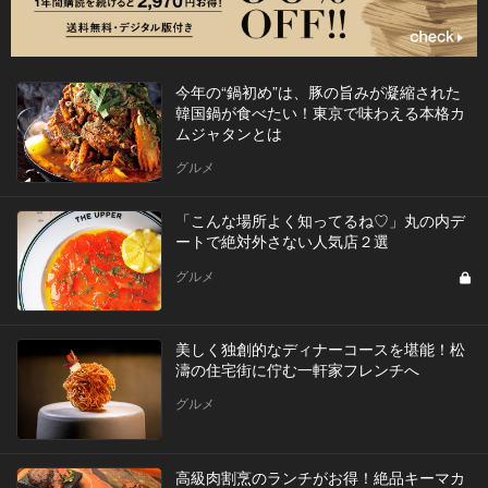
今年の“鍋初め”は、豚の旨みが凝縮された
韓国鍋が食べたい！東京で味わえる本格カ
ムジャタンとは
グルメ
「こんな場所よく知ってるね♡」丸の内デ
ートで絶対外さない人気店２選
グルメ
美しく独創的なディナーコースを堪能！松
濤の住宅街に佇む一軒家フレンチへ
グルメ
高級肉割烹のランチがお得！絶品キーマカ