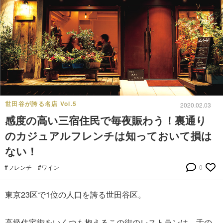
世田谷が誇る名店 Vol.5
2020.02.03
感度の高い三宿住民で毎夜賑わう！裏通り
のカジュアルフレンチは知っておいて損は
ない！
#フレンチ
#ワイン
0
東京23区で1位の人口を誇る世田谷区。
高級住宅街をいくつも抱えるこの街のレストランは、舌の