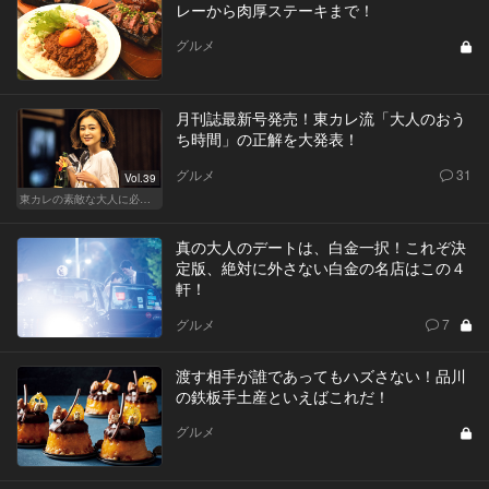
レーから肉厚ステーキまで！
グルメ
月刊誌最新号発売！東カレ流「大人のおう
ち時間」の正解を大発表！
グルメ
31
Vol.39
東カレの素敵な大人に必要なこと
真の大人のデートは、白金一択！これぞ決
定版、絶対に外さない白金の名店はこの４
軒！
グルメ
7
渡す相手が誰であってもハズさない！品川
の鉄板手土産といえばこれだ！
グルメ