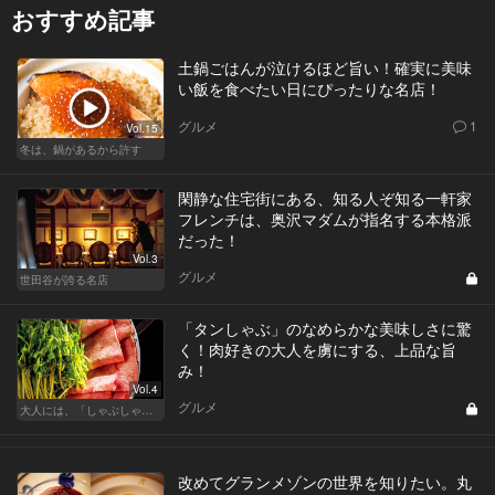
おすすめ記事
土鍋ごはんが泣けるほど旨い！確実に美味
い飯を食べたい日にぴったりな名店！
グルメ
1
Vol.15
冬は、鍋があるから許す
閑静な住宅街にある、知る人ぞ知る一軒家
フレンチは、奥沢マダムが指名する本格派
だった！
Vol.3
グルメ
世田谷が誇る名店
「タンしゃぶ」のなめらかな美味しさに驚
く！肉好きの大人を虜にする、上品な旨
み！
Vol.4
グルメ
大人には、「しゃぶしゃぶ」が最近ちょうどいい
改めてグランメゾンの世界を知りたい。丸