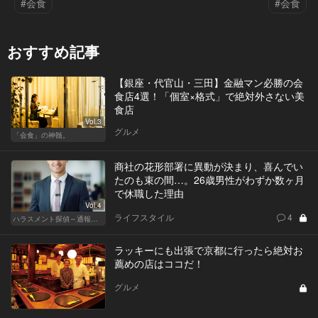
#会食
#会食
おすすめ記事
【銀座・代官山・三田】金融マン必勝の会
食店4選！「個室×格式」で絶対外さない美
食店
Vol.3
グルメ
「会食」の神髄。
商社の花形部署に異動が決まり、喜んでい
たのも束の間…。26歳男性がわずか数ヶ月
で休職した理由
Vol.4
ライフスタイル
4
ハラスメント探偵～通報編～
ラッキーにも出張で京都に行ったら絶対お
薦めの店はココだ！
グルメ