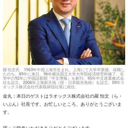
羅 怡文氏 1963年中国上海市生まれ。上海にて大学卒業後、就職し
たのち、89年に来日。96年横浜国立大学大学院経済研究科修了。在
学中の92年に中国語新聞『中文導報』を創刊。95年中文産業株式会
社を設立。2006年上海新天地（現・日本観光免税）を設立。09年ラ
オックス株式会社代表取締役社長に就任。
金丸：本日のゲストはラオックス株式会社の羅 怡文（ら・
いぶん）社長です。お忙しいところ、ありがとうございま
す。
羅：ご指名いただきありがとうございます。