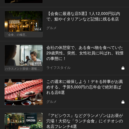
【会食に最適な店5選】1人12,000円以内
で、鮨やイタリアンなど記憶に残る名店
グルメ
Vol.4
「会食」の極意。
会社の休憩室で、ある食べ物を食べていた
29歳男性。突然、女性社員に叫ばれ、戦慄
の事態に！
Vol.6
ライフスタイル
ハラスメント探偵～通報編～
この週末に確保しよう！デキる幹事がお薦
めする、予算5,000円の忘年会で絶対喜ば
れる店6選
グルメ
『アピシウス』などグランメゾンはお昼が
穴場！大切な「ランチ会食」にイチオシの
名店フレンチ4選