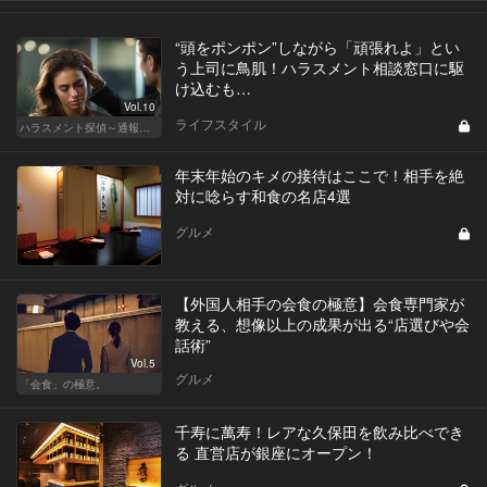
“頭をポンポン”しながら「頑張れよ」とい
う上司に鳥肌！ハラスメント相談窓口に駆
け込むも…
Vol.10
ライフスタイル
ハラスメント探偵～通報編～
年末年始のキメの接待はここで！相手を絶
対に唸らす和食の名店4選
グルメ
【外国人相手の会食の極意】会食専門家が
教える、想像以上の成果が出る“店選びや会
話術”
Vol.5
グルメ
「会食」の極意。
千寿に萬寿！レアな久保田を飲み比べでき
る 直営店が銀座にオープン！