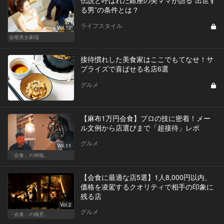
る男”の条件とは？
ライフスタイル
Vol.12
金曜美女劇場
接待慣れした美食家はここでもてなせ！サ
プライズで喜ばせる名店6選
グルメ
【麻布1万円会食】プロの技に密着！メー
ル文例から店選びまで「超接待」レポ
グルメ
Vol.11
「会食」の神髄。
【会食に最適な店5選】1人8,000円以内、
価格を凌駕するクオリティで相手の印象に
残る店
Vol.2
グルメ
「会食」の極意。