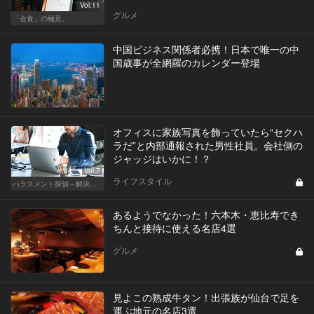
Vol.11
グルメ
「会食」の極意。
中国ビジネス関係者必携！日本で唯一の中
国歳事が全網羅のカレンダー登場
オフィスに家族写真を飾っていたら“セクハ
ラだ”と内部通報された男性社員。会社側の
ジャッジはいかに！？
Vol.7
ライフスタイル
ハラスメント探偵～解決編～
あるようでなかった！六本木・恵比寿でき
ちんと接待に使える名店4選
グルメ
見よこの熟成牛タン！出張族が仙台で足を
運ぶ地元の名店3選