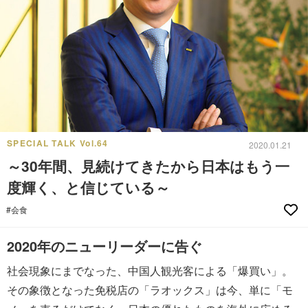
SPECIAL TALK Vol.64
2020.01.21
～30年間、見続けてきたから日本はもう一
度輝く、と信じている～
#会食
2020年のニューリーダーに告ぐ
社会現象にまでなった、中国人観光客による「爆買い」。
その象徴となった免税店の「ラオックス」は今、単に「モ