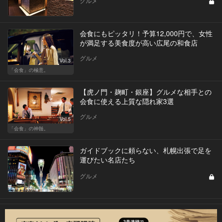
グルメ
会食にもピッタリ！予算12,000円で、女性
が満足する美食度が高い広尾の和食店
グルメ
Vol.3
「会食」の極意。
【虎ノ門・麹町・銀座】グルメな相手との
会食に使える上質な隠れ家3選
グルメ
Vol.5
「会食」の神髄。
ガイドブックに頼らない、札幌出張で足を
運びたい名店たち
グルメ