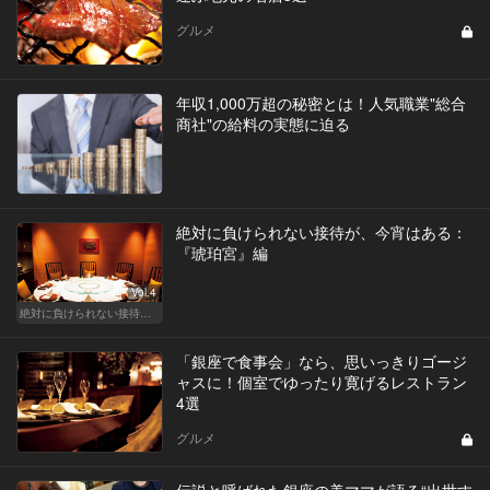
グルメ
年収1,000万超の秘密とは！人気職業"総合
商社"の給料の実態に迫る
絶対に負けられない接待が、今宵はある：
『琥珀宮』編
Vol.4
絶対に負けられない接待が、今宵はある
「銀座で食事会」なら、思いっきりゴージ
ャスに！個室でゆったり寛げるレストラン
4選
グルメ
伝説と呼ばれた銀座の美ママが語る“出世す