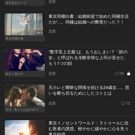
恋愛
休日美女デート
東京同棲白書：結婚前提で始めた同棲生活
だが…。同棲は結婚への弊害だった？！
恋愛
Vol.1
東京同棲白書
“数字至上主義“は、もうおしまい？「鉄の
女」と呼ばれる冷酷非情な上司が見せた、
もう1つの顔
Vol.6
恋愛
35
朝子と亜沙子
元カレと曖昧な関係を続ける24歳女…。思
いを断ち切るためにしたコトとは
恋愛
12
Vol.9
今日、私たちはあの街で
東京イノセントワールド：ラトゥールに住
む医者の誘惑。軽やかに緩やかに心を失う
東京砂漠