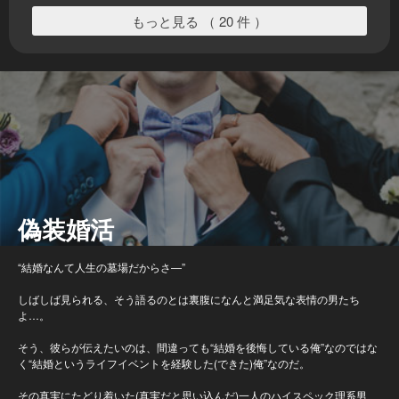
もっと見る （ 20 件 ）
偽装婚活
“結婚なんて人生の墓場だからさ―”
しばしば見られる、そう語るのとは裏腹になんと満足気な表情の男たち
よ…。
そう、彼らが伝えたいのは、間違っても“結婚を後悔している俺”なのではな
く“結婚というライフイベントを経験した(できた)俺”なのだ。
その真実にたどり着いた(真実だと思い込んだ)一人のハイスペック理系男