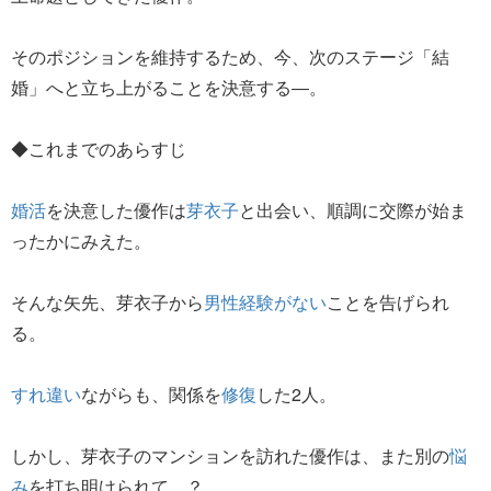
そのポジションを維持するため、今、次のステージ「結
婚」へと立ち上がることを決意する―。
◆これまでのあらすじ
婚活
を決意した優作は
芽衣子
と出会い、順調に交際が始ま
ったかにみえた。
そんな矢先、芽衣子から
男性経験がない
ことを告げられ
る。
すれ違い
ながらも、関係を
修復
した2人。
しかし、芽衣子のマンションを訪れた優作は、また別の
悩
み
を打ち明けられて…？