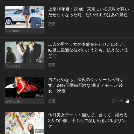
上京10年目：28歳。東京にいる意味が見い
だせなくなった時、思い出すのはあの景色
恋愛
Vol.1
上京10年目
二人の男で：女の本能を狂わせた出会い。
結婚に最適な彼がいようとも、抗えないほ
どに
Vol.1
恋愛
二人の男で
男のためなら、深夜のタクシーぶっ飛ば
す。24時間準備万端な“暴走アモーレ”綾
女・28歳
Vol.3
恋愛
119
女子力の呪い
休日美女デート：掴んで、登って、縮める
2人の距離。手ぶらで楽しめるボルダリン
グ
Vol.1