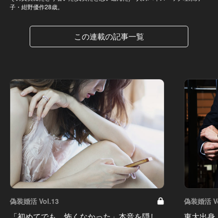
子・紺野優作28歳。
この連載の記事一覧
偽装婚活 Vol.13
偽装婚活 Vo
「初めてでも、怖くなかった」本音を隠し
東大出身