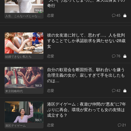
奇行
Vol.6
恋愛
45
人生、こんなハズじゃなかった。～ハイスペの憂鬱～
彼の女友達に対して、思わず…。人を批判
することでしか承認欲求を満たせない28歳
女
Vol.10
恋愛
76
結婚できない私たち
自分の歓迎会を断固拒否。馴れ合いを嫌う
合理主義の女が、寂しすぎて手を出したも
のは…
Vol.3
恋愛
42
東京戦略時代
港区デイゲーム：夜遊び仲間の“悪友”に7年
ぶりに再会。環境が変わっても女の友情は
成立する？
Vol.1
恋愛
21
港区デイゲーム