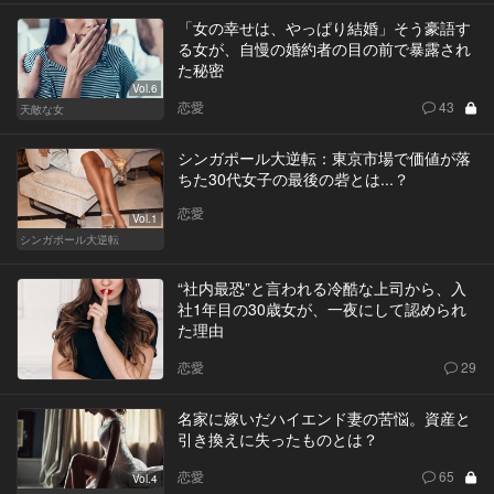
「女の幸せは、やっぱり結婚」そう豪語す
る女が、自慢の婚約者の目の前で暴露され
た秘密
Vol.6
恋愛
43
天敵な女
シンガポール大逆転：東京市場で価値が落
ちた30代女子の最後の砦とは...？
恋愛
Vol.1
シンガポール大逆転
“社内最恐”と言われる冷酷な上司から、入
社1年目の30歳女が、一夜にして認められ
た理由
恋愛
29
名家に嫁いだハイエンド妻の苦悩。資産と
引き換えに失ったものとは？
恋愛
65
Vol.4