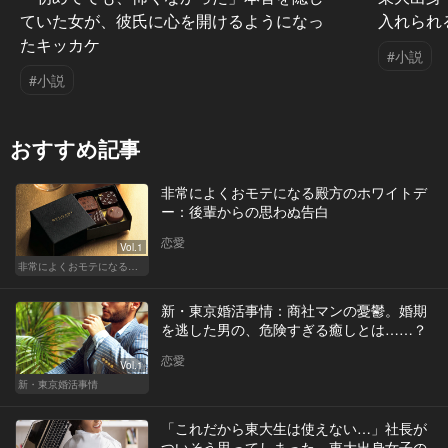
ていた女が、彼氏に心を開けるようになっ
入れられ
たキッカケ
#小説
#小説
おすすめ記事
非常によくおモテになる殿方のホワイトデ
ー：後輩からの思わぬ告白
恋愛
Vol.1
非常によくおモテになる殿方のホワイトデー
新・東京婚活事情：商社マンの憂鬱。婚期
を逃した男の、危険すぎる癒しとは……？
恋愛
Vol.1
新・東京婚活事情
「これだから東大生は使えない…」社長が
ついそう思ってしまった、東大出身女子の