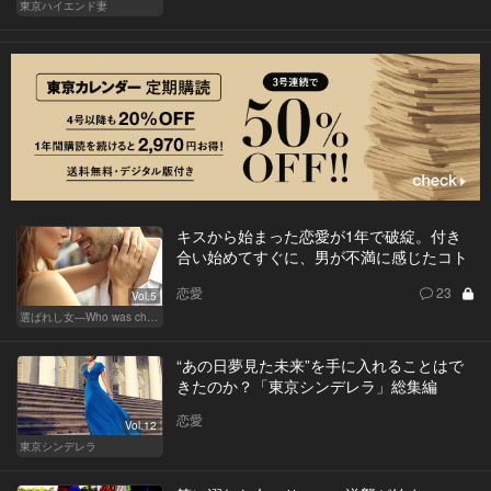
東京ハイエンド妻
キスから始まった恋愛が1年で破綻。付き
合い始めてすぐに、男が不満に感じたコト
恋愛
23
Vol.5
選ばれし女―Who was chosen？―
“あの日夢見た未来”を手に入れることはで
きたのか？「東京シンデレラ」総集編
恋愛
Vol.12
東京シンデレラ