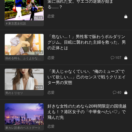
策に溺れた女。サエコの逆襲が始ま
る......？
恋愛
Vol.14
＃東京悪女伝説
「危ない...！」男性客で賑わうボルダリン
グジム。目眩に襲われた主婦を救った、男
の正体とは
Vol.4
恋愛
107
病める時も、ふくよかなる時も
「美人じゃなくていい、“俺のミューズ”で
いて欲しい…」己のセンスで戦うクリエイ
ター男の実態
Vol.9
恋愛
40
男のトリセツ
好きな女性のためなら20時間限定の国境越
えも！？港区女子の「中華食べたい♡」で
飛んだ先
Vol.1
恋愛
東カレ読者のベストデート