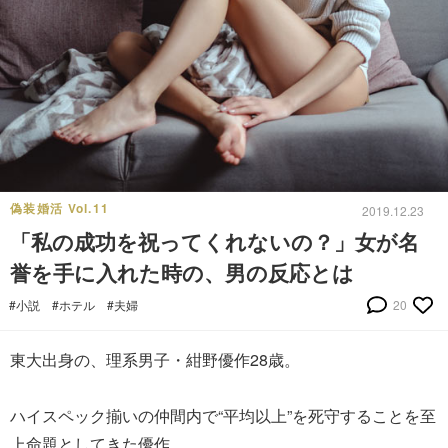
偽装婚活 Vol.11
2019.12.23
「私の成功を祝ってくれないの？」女が名
誉を手に入れた時の、男の反応とは
#小説
#ホテル
#夫婦
20
東大出身の、理系男子・紺野優作28歳。
ハイスペック揃いの仲間内で“平均以上”を死守することを至
上命題としてきた優作。