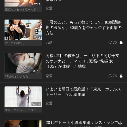
Vol.1
恋愛
東京イノセントワールド
「君のこと、もっと教えて…？」結婚適齢
期の医師が、30歳女をジャッジする衝撃の
方法
Vol.8
恋愛
70
オトコの棚卸し
同棲4年目の彼氏は、一回り下の同じ干支
のオンナと…。マスコミ勤務の独身女
（35）が体験した地獄
Vol.10
恋愛
78
23区のオンナたち
いよいよ明日で最終話！「東京・ホテルス
トーリー」全話総集編
恋愛
Vol.11
東京・ホテルストーリー
2015年ヒット小説総集編：レストランで恋