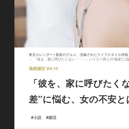
東京カレンダー | 最新のグルメ、洗練されたライフスタイル情報
「彼を、家に呼びたくない・・・」ハイスペ男との“格差”に
偽装婚活 Vol.10
「彼を、家に呼びたく
差”に悩む、女の不安と
#小説
#婚活