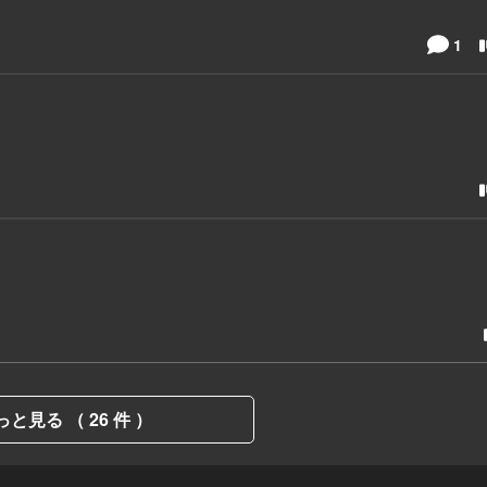
1
っと見る （ 26 件 ）