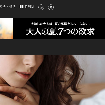
新のグルメ、洗練されたライフスタイル情報
恋活・婚活
月刊誌