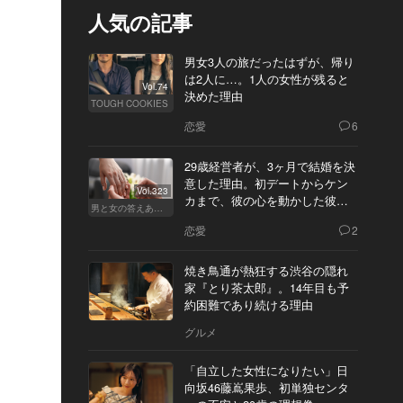
人気の記事
男女3人の旅だったはずが、帰り
は2人に…。1人の女性が残ると
Vol.74
決めた理由
TOUGH COOKIES
恋愛
6
29歳経営者が、3ヶ月で結婚を決
意した理由。初デートからケン
Vol.323
カまで、彼の心を動かした彼女
男と女の答えあわせ【Q】
の態度とは
恋愛
2
焼き鳥通が熱狂する渋谷の隠れ
家『とり茶太郎』。14年目も予
約困難であり続ける理由
グルメ
「自立した女性になりたい」日
向坂46藤嶌果歩、初単独センタ