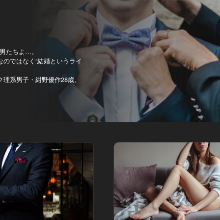
男たちよ…。
なのではなく“結婚というライ
ク理系男子・紺野優作28歳。