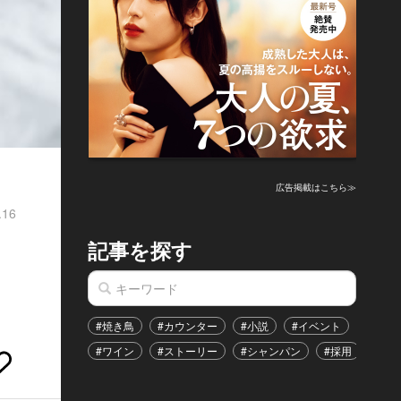
広告掲載はこちら≫
.16
記事を探す
#焼き鳥
#カウンター
#小説
#イベント
#港区
#ワイン
#ストーリー
#シャンパン
#採用
#恋