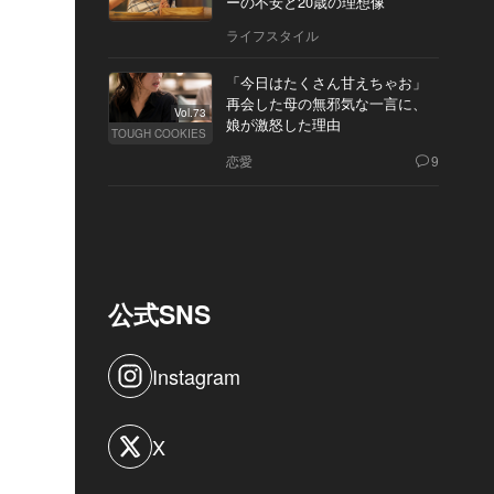
ーの不安と20歳の理想像
ライフスタイル
「今日はたくさん甘えちゃお」
再会した母の無邪気な一言に、
Vol.73
娘が激怒した理由
TOUGH COOKIES
恋愛
9
公式SNS
Instagram
X