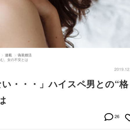
連載
偽装婚活
悩む、女の不安とは
2019.12
ない・・・」ハイスペ男との“格
は
26