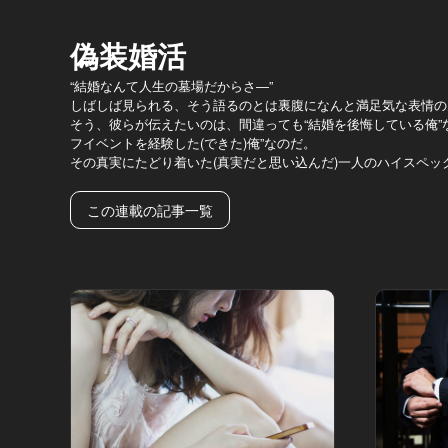
偽装婚活
“結婚なんて人生の墓場だからさ―”
しばしば見られる、そう語るのとは裏腹になんと満足気な表情の
そう、彼らが伝えたいのは、間違っても“結婚を後悔している俺”
フイベントを経験した(できた)俺”なのだ。
その真実にたどり着いた(真実だと思い込んだ)一人のハイスペッ
この連載の記事一覧