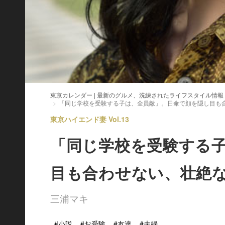
東京カレンダー | 最新のグルメ、洗練されたライフスタイル情報
「同じ学校を受験する子は、全員敵」。日傘で顔を隠し目も
東京ハイエンド妻 Vol.13
「同じ学校を受験する
目も合わせない、壮絶
三浦マキ
#小説
#お受験
#友達
#夫婦