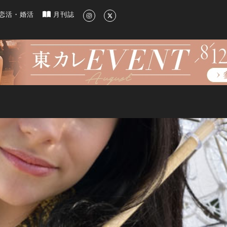
新のグルメ、洗練されたライフスタイル情報
恋活・婚活
月刊誌