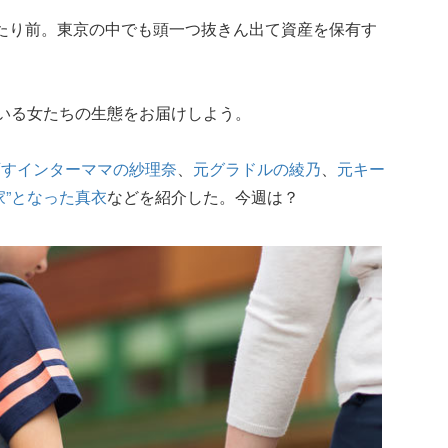
て当たり前。東京の中でも頭一つ抜きん出て資産を保有す
にいる女たちの生態をお届けしよう。
画すインターママの紗理奈
、
元グラドルの綾乃
、
元キー
家”となった真衣
などを紹介した。今週は？