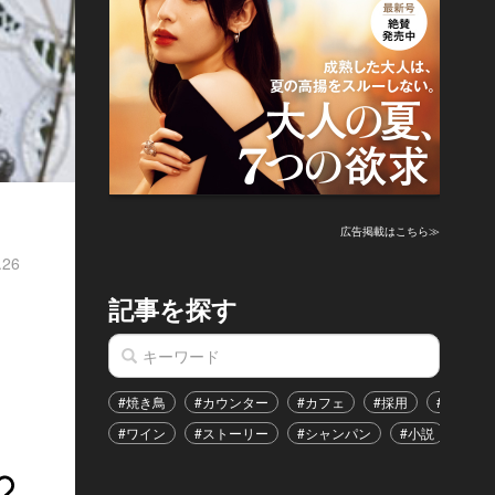
広告掲載はこちら≫
.26
記事を探す
し
#焼き鳥
#カウンター
#カフェ
#採用
#恋愛
#ワイン
#ストーリー
#シャンパン
#小説
#イ