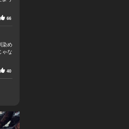
66
馴染め
じゃな
40