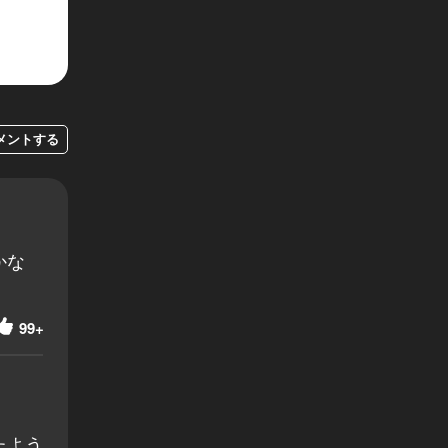
メントする
かな
99+
たよう