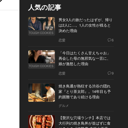
人気の記事
男女3人の旅だったはずが、帰り
は2人に…。1人の女性が残ると
Vol.74
決めた理由
TOUGH COOKIES
恋愛
6
「今日はたくさん甘えちゃお」
再会した母の無邪気な一言に、
Vol.73
娘が激怒した理由
TOUGH COOKIES
恋愛
9
焼き鳥通が熱狂する渋谷の隠れ
家『とり茶太郎』。14年目も予
約困難であり続ける理由
グルメ
【贅沢な穴場ランチ】本店では
大行列の焼き鳥丼が並ばずに食