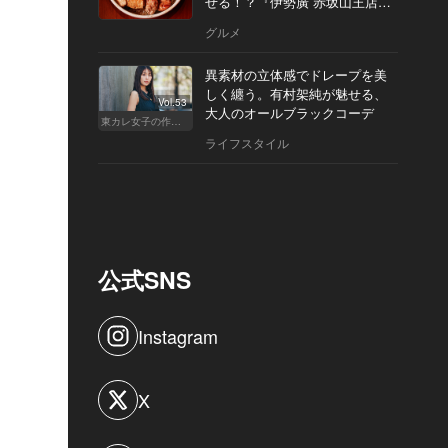
せる！？『伊勢廣 赤坂山王店』
へ
グルメ
異素材の立体感でドレープを美
しく纏う。有村架純が魅せる、
Vol.53
大人のオールブラックコーデ
東カレ女子の作り方
ライフスタイル
公式SNS
Instagram
X