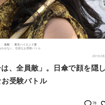
連載
東京ハイエンド妻
合わせない、壮絶なお受験バトル
2019.08
子は、全員敵」。日傘で顔を隠
なお受験バトル
78