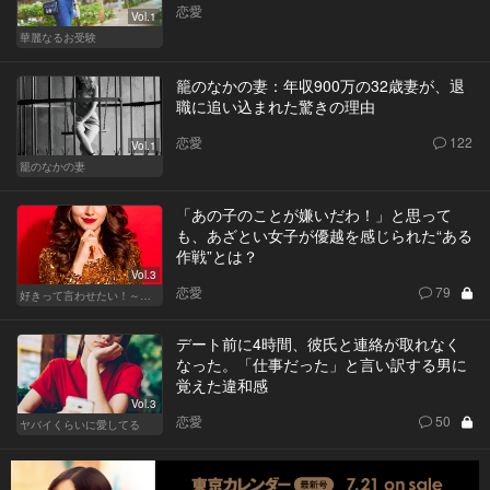
恋愛
Vol.1
華麗なるお受験
籠のなかの妻：年収900万の32歳妻が、退
職に追い込まれた驚きの理由
恋愛
122
Vol.1
籠のなかの妻
「あの子のことが嫌いだわ！」と思って
も、あざとい女子が優越を感じられた“ある
作戦”とは？
Vol.3
恋愛
79
好きって言わせたい！～正反対のふたり～
デート前に4時間、彼氏と連絡が取れなく
なった。「仕事だった」と言い訳する男に
覚えた違和感
Vol.3
恋愛
50
ヤバイくらいに愛してる