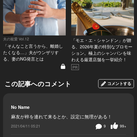
夫の寵愛 Vol.12
「モエ・エ・シャンドン」が贈
「そんなこと言うから、離婚し
る、2026年夏の特別なプロモー
たくなる…」夫がウンザリす
ション。極上のシャンパンを味
る、妻のNG発言とは
わえる厳選店舗を一挙紹介！
PR
この記事へのコメント
コメントする
No Name
麻友が梓を連れて来るとか、設定に無理がある！
2021/04/11 05:21
9
99+