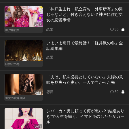
「神戸生まれ・私立育ち・外車所有」の男
じゃないと、付き合えない？神戸に住む男
女の恋愛事情
Vol.7
恋愛
36
神戸嬢戦争
いよいよ明日で最終話！「軽井沢の冬」全
話総集編
恋愛
Vol.12
軽井沢の冬
「夫は、私を必要としていない」夫婦の意
味を見失った妻が、一人で向かった先
恋愛
50
Vol.8
男女の賞味期限
シバユカ：男に頼って何が悪い？“結婚あり
き”で人生を描く、イマドキのしたたかガー
ル
Vol.1