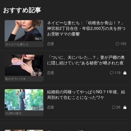
おすすめ記事
ネイビーな妻たち：「幼稚舎か青山！？」
神宮前2丁目在住・年収2,000万の夫を持つ
お受験ママの憂鬱
Vol.1
恋愛
155
ネイビーな妻たち
「ついに、夫にバレた…？」妻が戸棚の奥
に隠し続けていた“ある秘密”が晒された夜
恋愛
119
Vol.10
私のモラハラ夫
結婚前の同棲ってやっぱりNG？1年後、結
局別れて住むことになったワケ
恋愛
26
Vol.17
1LDKの彼方