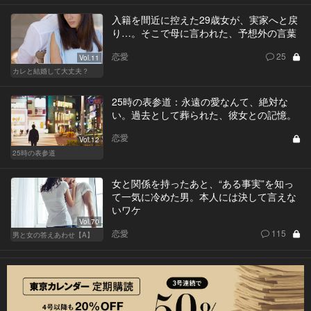
入籍を間近に控えた29歳女が、実家へと戻
り…。そこで母に言われた、予想外の言葉
恋愛
25
Vol.11
カレと結婚して大丈夫？
25時の表参道：永遠の愛なんて、絶対な
い。過去として葬られた、彼女との記憶。
恋愛
Vol.12
25時の表参道
女と関係を持ったあと、“ある事実”を知っ
て一気に冷めた男。本人には決して言えな
いワケ
Vol.70
恋愛
115
男と女の答えあわせ【A】