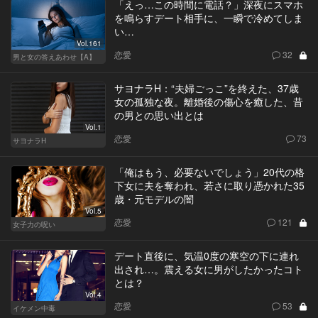
「えっ…この時間に電話？」深夜にスマホ
を鳴らすデート相手に、一瞬で冷めてしま
い…
Vol.161
恋愛
32
男と女の答えあわせ【A】
サヨナラH：“夫婦ごっこ”を終えた、37歳
女の孤独な夜。離婚後の傷心を癒した、昔
の男との思い出とは
Vol.1
恋愛
73
サヨナラH
「俺はもう、必要ないでしょう」20代の格
下女に夫を奪われ、若さに取り憑かれた35
歳・元モデルの闇
Vol.5
恋愛
121
女子力の呪い
デート直後に、気温0度の寒空の下に連れ
出され…。震える女に男がしたかったコト
とは？
Vol.4
恋愛
53
イケメン中毒