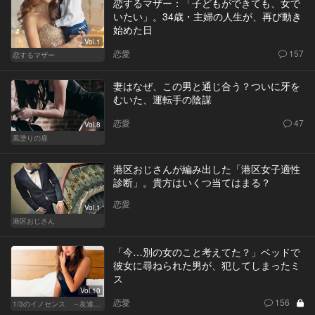
恋するマザー：「子どもができても、女で
いたい」。34歳・主婦の人生が、再び動き
始めた日
Vol.1
恋愛
157
恋するマザー
妻はなぜ、この男と通じ合う？ついに牙を
むいた、運転手の陰謀
恋愛
47
Vol.8
黒塗りの扉
港区おじさんが編み出した「港区女子適性
診断」。貴方はいくつ当てはまる？
恋愛
Vol.1
港区おじさん
「今…別の女のこと考えてた？」ベッドで
彼女に尋ねられた男が、犯してしまったミ
ス
Vol.10
恋愛
156
1/3のイノセンス ～友達の恋人～