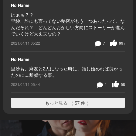
No Name
はぁぁ？？
里紗、誰にも言ってない秘密がもう一つあったって、な
んだそれ？ どんどんおかしい方向にストーリーが進ん
でいくけど大丈夫なの？
2021/04/11 05:22
7
99+
No Name
里沙も、麻友と2人になった時に、話し始めれば良かっ
たのに....離婚する事。
2021/04/11 05:44
1
58
もっと見る （ 57 件 ）