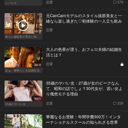
恋愛
376
シバユカ
元CanCamモデルのスタイル抜群美女と一
緒なら楽し過ぎた♡初体験の一人立ち飲み
恋愛
Vol.3
東カレ編集部が美女に初体験させてみた
大人の色香が漂う、おフェロ夫婦の結婚生
活とは？
恋愛
Vol.9
あぁ、素晴らしき結婚生活
35歳のヤバい女：27歳が女のピークなん
て、昭和の話でしょ？30代女が、若い女よ
り俄然モテる理由
Vol.1
恋愛
259
35歳のヤバい女
華麗なるお受験：年間学費300万！インタ
ーナショナルスクールの知られざる世界