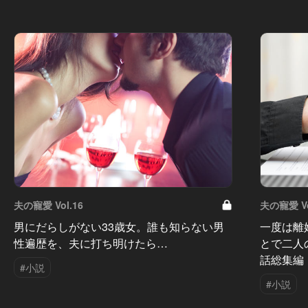
夫の寵愛 Vol.16
夫の寵愛 Vo
男にだらしがない33歳女。誰も知らない男
一度は離
性遍歴を、夫に打ち明けたら…
とで二人
話総集編
#小説
#小説