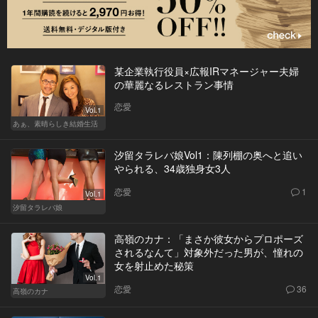
某企業執行役員×広報IRマネージャー夫婦
の華麗なるレストラン事情
恋愛
Vol.1
あぁ、素晴らしき結婚生活
汐留タラレバ娘Vol1：陳列棚の奥へと追い
やられる、34歳独身女3人
恋愛
1
Vol.1
汐留タラレバ娘
高嶺のカナ：「まさか彼女からプロポーズ
されるなんて」対象外だった男が、憧れの
女を射止めた秘策
Vol.1
恋愛
36
高嶺のカナ