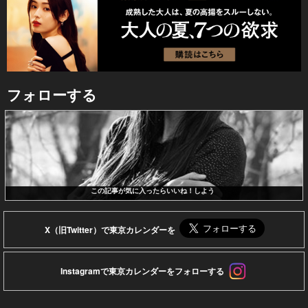
フォローする
この記事が気に入ったらいいね！しよう
X（旧Twitter）で東京カレンダーを
Instagramで東京カレンダーをフォローする