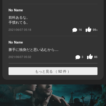
No Name
前科あるな。
手慣れてる。
2021/06/07 05:18
16
99+
No Name
勝手に独身だと思い込むから....
2021/06/07 05:32
3
86
もっと見る （ 92 件 ）