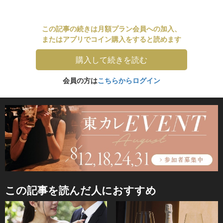
この記事の続きは月額プラン会員への加入、
またはアプリでコイン購入をすると読めます
購入して続きを読む
会員の方は
こちらからログイン
この記事を読んだ人におすすめ