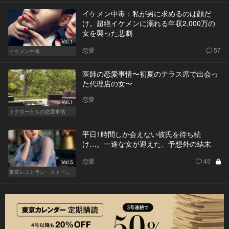
イケメン中毒：私が男に求めるのは顔だ
け。超絶イケメンに溺れる年収2,000万の
女を襲った悲劇
Vol.1
恋愛
57
イケメン中毒
医師の恋愛事情〜初夏のテラス席で出会っ
た代理店の女〜
恋愛
Vol.1
ドクターたちの恋愛事情
平日1時間しか会えない彼氏を待ち続
け…。一途な女が迎えた、予想外の結末
恋愛
45
Vol.5
東京レストラン・ストーリー