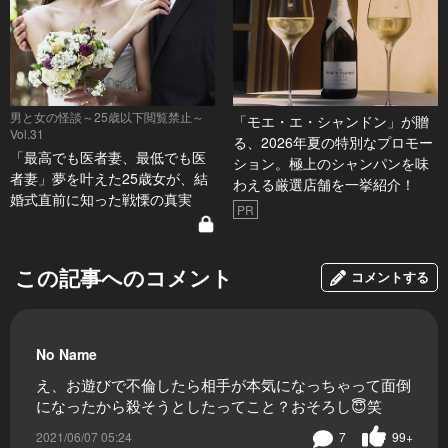
男と女の怪談～25歳以下閲覧禁止～
「モエ・エ・シャンドン」が贈
Vol.31
る、2026年夏の特別なプロモー
「最高でも医者妻、最低でも医
ション。極上のシャンパンを味
者妻」夢を叶えた25歳女が、結
わえる厳選店舗を一挙紹介！
婚式直前に知った戦慄の真実
PR
この記事へのコメント
コメントする
No Name
え、お遊びで不倫したら相手が本気になっちゃって面倒
になったから殺そうとしたってこと？おそろし😇笑
2021/06/07 05:24
7
99+